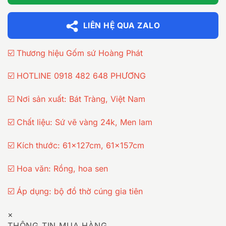
LIÊN HỆ QUA ZALO
☑️ Thương hiệu Gốm sứ Hoàng Phát
☑️ HOTLINE 0918 482 648 PHƯƠNG
☑️ Nơi sản xuất: Bát Tràng, Việt Nam
☑️ Chất liệu: Sứ vẽ vàng 24k, Men lam
☑️ Kích thước: 61x127cm, 61x157cm
☑️ Hoa văn: Rồng, hoa sen
☑️ Áp dụng: bộ đồ thờ cúng gia tiên
×
THÔNG TIN MUA HÀNG