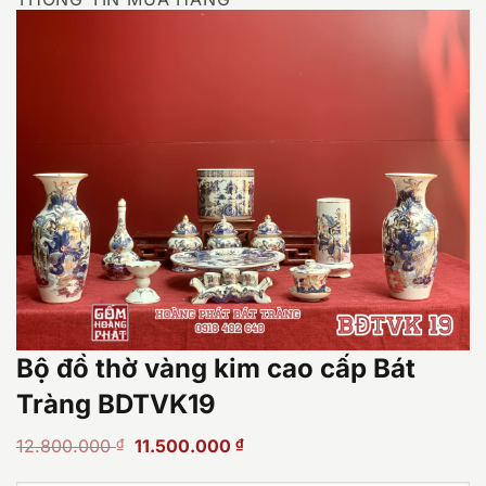
Bộ đồ thờ vàng kim cao cấp Bát
Tràng BDTVK19
Giá
Giá
12.800.000
₫
11.500.000
₫
gốc
hiện