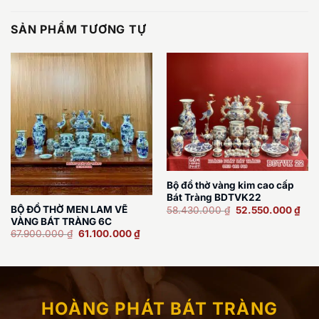
SẢN PHẨM TƯƠNG TỰ
Bộ đồ thờ vàng kim cao cấp
Bát Tràng BDTVK22
Giá
Giá
BỘ ĐỒ THỜ MEN LAM VẼ
58.430.000
₫
52.550.000
₫
gốc
hiện
VÀNG BÁT TRÀNG 6C
là:
tại
Giá
Giá
67.900.000
₫
61.100.000
₫
58.430.000 ₫.
là:
gốc
hiện
52.
là:
tại
67.900.000 ₫.
là:
61.100.000 ₫.
HOÀNG PHÁT BÁT TRÀNG