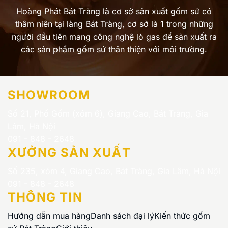
Hoàng Phát Bát Tràng là cơ sở sản xuất gốm sứ có
thâm niên tại làng Bát Tràng, cơ sở là 1 trong những
người đầu tiên mang công nghệ lò gas để sản xuất ra
các sản phẩm gốm sứ thân thiện với môi trường.
SHOWROOM
Số 21, Phố Gốm (xóm 6), Giang Cao, Bát Tràng, Gia
Lâm, Hà Nội
091 - 848 - 2648
XƯỞNG SẢN XUẤT
Số 235, xóm 4, Giang Cao, Bát Tràng, Gia Lâm, Hà Nội
091 - 848 - 2648
THÔNG TIN
Hướng dẫn mua hàng
Danh sách đại lý
Kiến thức gốm