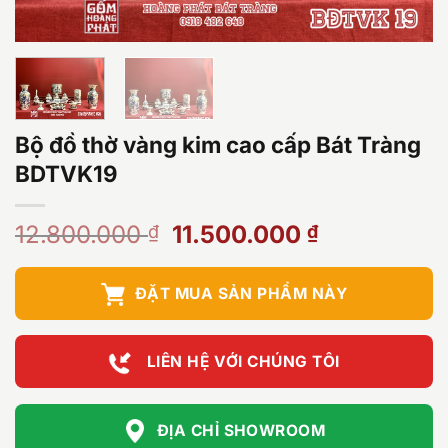
Bộ đồ thờ vàng kim cao cấp Bát Tràng
BDTVK19
Giá
Giá
12.800.000
11.500.000
₫
₫
gốc
hiện
là:
tại
ĐẶT MUA SẢN PHẨM NÀY
12.800.000 ₫.
là:
11.500.000
LIÊN HỆ VỚI CHÚNG TÔI
ĐỊA CHỈ SHOWROOM