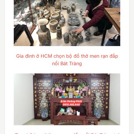
Gia đình ở HCM chọn bộ đồ thờ men rạn đắp
nổi Bát Tràng