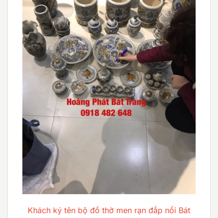
Khách ký tên bộ đồ thờ men rạn đắp nổi Bát