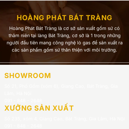
29.900.000 ₫.
11.9
HOÀNG PHÁT BÁT TRÀNG
Hoàng Phát Bát Tràng là cơ sở sản xuất gốm sứ có
thâm niên tại làng Bát Tràng, cơ sở là 1 trong những
người đầu tiên mang công nghệ lò gas để sản xuất ra
các sản phẩm gốm sứ thân thiện với môi trường.
SHOWROOM
Số 21, Phố Gốm (xóm 6), Giang Cao, Bát Tràng, Gia
Lâm, Hà Nội
091 - 848 - 2648
XƯỞNG SẢN XUẤT
Số 235, xóm 4, Giang Cao, Bát Tràng, Gia Lâm, Hà Nội
091 - 848 - 2648