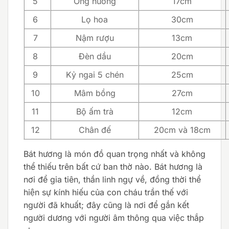
5
Ống hương
17cm
6
Lọ hoa
30cm
7
Nậm rượu
13cm
8
Đèn dầu
20cm
9
Kỷ ngai 5 chén
25cm
10
Mâm bồng
27cm
11
Bộ ấm trà
12cm
12
Chân đế
20cm và 18cm
Bát hương là món đồ quan trọng nhất và không
thể thiếu trên bất cứ ban thờ nào. Bát hương là
nơi để gia tiên, thần linh ngự về, đồng thời thể
hiện sự kính hiếu của con cháu trần thế với
người đã khuất; đây cũng là nơi để gắn kết
người dương với người âm thông qua việc thắp