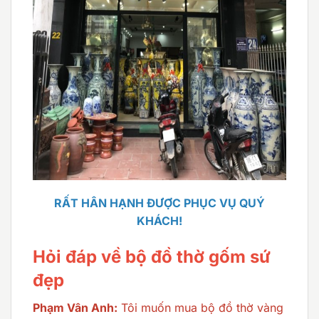
RẤT HÂN HẠNH ĐƯỢC PHỤC VỤ QUÝ
KHÁCH!
Hỏi đáp về bộ đồ thờ gốm sứ
đẹp
Phạm Vân Anh:
Tôi muốn mua bộ đồ thờ vàng