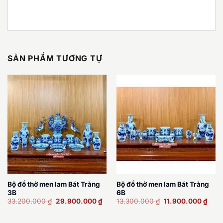
SẢN PHẨM TƯƠNG TỰ
Bộ đồ thờ men lam Bát Tràng
Bộ đồ thờ men lam Bát Tràng
3B
6B
Giá
Giá
Giá
Giá
33.200.000
₫
29.900.000
₫
13.300.000
₫
11.900.000
₫
gốc
hiện
gốc
hiện
là:
tại
là:
tại
33.200.000 ₫.
là:
13.300.000 ₫.
là: