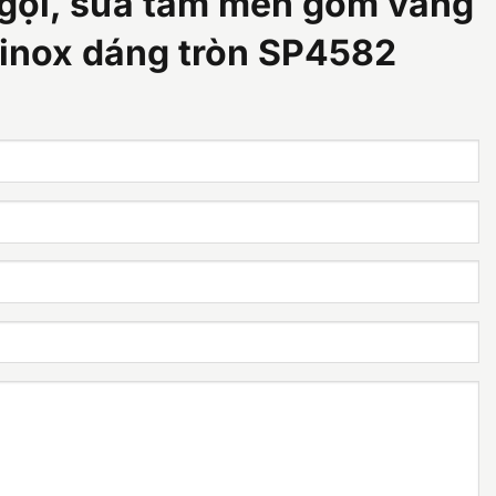
gội, sữa tắm men gốm vàng
i inox dáng tròn SP4582