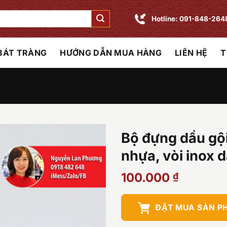
Hotline: 091-848-264
 BÁT TRÀNG
HƯỚNG DẪN MUA HÀNG
LIÊN HỆ
T
Bộ đựng dầu gộ
nhựa, vòi inox 
100.000
₫
ĐẶT MUA SẢN P