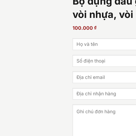
Bộ đựng dầu 
vòi nhựa, vò
100.000
₫