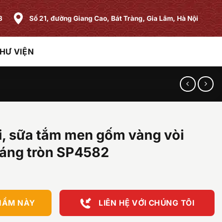
8
Số 21, đường Giang Cao, Bát Tràng, Gia Lâm, Hà Nội
HƯ VIỆN
i, sữa tắm men gốm vàng vòi
dáng tròn SP4582
HẨM NÀY
LIÊN HỆ VỚI CHÚNG TÔI