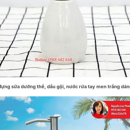
đựng sữa dưỡng thể, dầu gội, nước rửa tay men trắng dán