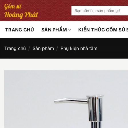
Bỏ
Tìm
qua
kiếm:
nội
dung
TRANG CHỦ
SẢN PHẨM
KIẾN THỨC GỐM SỨ
Trang chủ
/
Sản phẩm
/
Phụ kiện nhà tắm