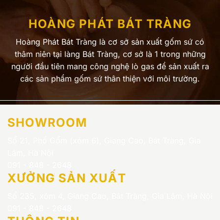
HOÀNG PHÁT BÁT TRÀNG
Hoàng Phát Bát Tràng là cơ sở sản xuất gốm sứ có
thâm niên tại làng Bát Tràng, cơ sở là 1 trong những
người đầu tiên mang công nghệ lò gas để sản xuất ra
các sản phẩm gốm sứ thân thiện với môi trường.
SHOWROOM
Số 21, Phố Gốm (xóm 6), Giang Cao, Bát Tràng, Gia
Lâm, Hà Nội
091 - 848 - 2648
XƯỞNG SẢN XUẤT
Số 235, xóm 4, Giang Cao, Bát Tràng, Gia Lâm, Hà Nội
091 - 848 - 2648