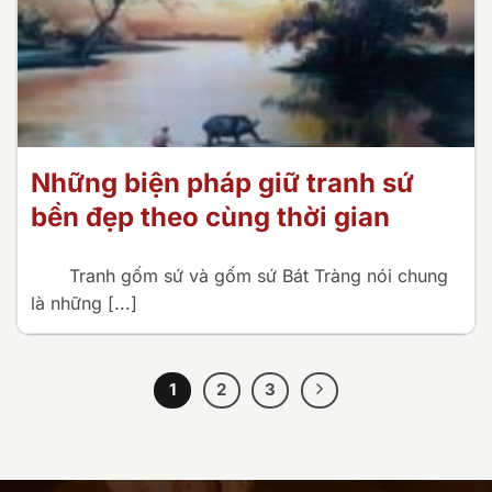
Những biện pháp giữ tranh sứ
bền đẹp theo cùng thời gian
Tranh gốm sứ và gốm sứ Bát Tràng nói chung
là những [...]
1
2
3