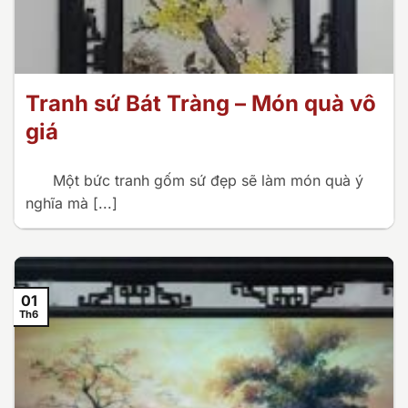
Tranh sứ Bát Tràng – Món quà vô
giá
Một bức tranh gốm sứ đẹp sẽ làm món quà ý
nghĩa mà [...]
01
Th6