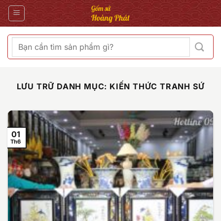
Bỏ
qua
nội
dung
Tìm
kiếm:
LƯU TRỮ DANH MỤC:
KIẾN THỨC TRANH SỨ
01
Th6