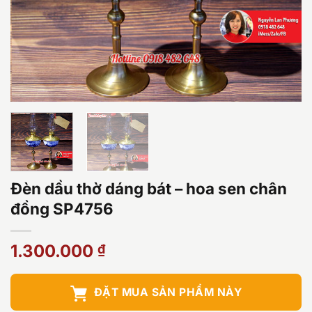
Đèn dầu thờ dáng bát – hoa sen chân
đồng SP4756
1.300.000
₫
ĐẶT MUA SẢN PHẨM NÀY