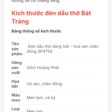
hướng về cõi thiêng liêng.
Kích thước đèn dầu thờ Bát
Tràng
Bảng thông số kích thước
Tên
Đèn dầu thờ dáng bát – hoa sen chân
sản
đồng SP4756
phẩm
Hãng
sản
Gốm Hoàng Phát
xuất
Họa
Vẽ sen, chân đồng
tiết
Màu
Men lam, vẽ kỹ
men
Loại
Men lam