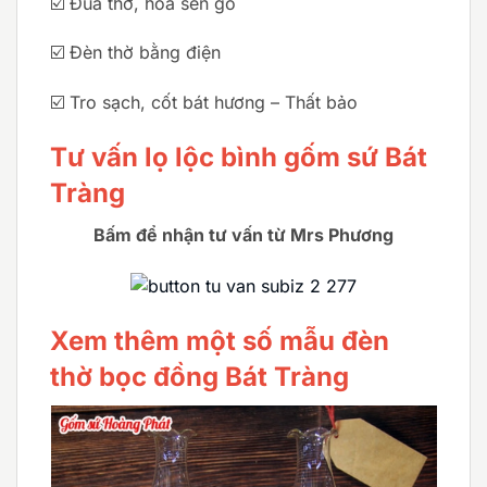
☑️ Đũa thờ, hoa sen gỗ
☑️ Đèn thờ bằng điện
☑️ Tro sạch, cốt bát hương – Thất bảo
Tư vấn lọ lộc bình gốm sứ Bát
Tràng
Bấm để nhận tư vấn từ Mrs Phương
Xem thêm một số mẫu đèn
thờ bọc đồng Bát Tràng