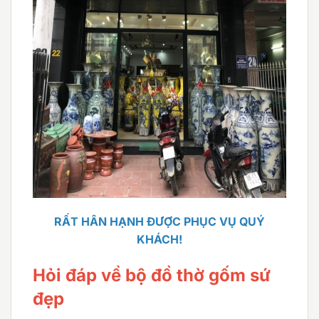
RẤT HÂN HẠNH ĐƯỢC PHỤC VỤ QUÝ
KHÁCH!
Hỏi đáp về bộ đồ thờ gốm sứ
đẹp