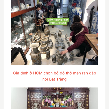
Gia đình ở HCM chọn bộ đồ thờ men rạn đắp
nổi Bát Tràng