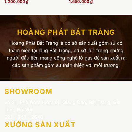
1.200.000
₫
1.650.000
₫
HOÀNG PHÁT BÁT TRÀNG
Hoàng Phát Bát Tràng là cơ sở sản xuất gốm sứ có
thâm niên tại làng Bát Tràng, cơ sở là 1 trong những
người đầu tiên mang công nghệ lò gas để sản xuất ra
các sản phẩm gốm sứ thân thiện với môi trường.
SHOWROOM
Số 21, Phố Gốm (xóm 6), Giang Cao, Bát Tràng, Gia
Lâm, Hà Nội
091 - 848 - 2648
XƯỞNG SẢN XUẤT