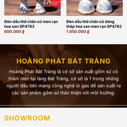
Đèn dầu thờ chân sứ men rạn
Đèn dầu thờ chân sứ dáng
hoa sen SP4763
tháp hoa sen men rạn SP4762
600.000
₫
1.650.000
₫
HOÀNG PHÁT BÁT TRÀNG
Hoàng Phát Bát Tràng là cơ sở sản xuất gốm sứ có
thâm niên tại làng Bát Tràng, cơ sở là 1 trong những
người đầu tiên mang công nghệ lò gas để sản xuất ra
các sản phẩm gốm sứ thân thiện với môi trường.
SHOWROOM