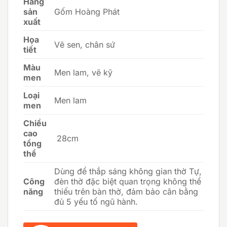
Hãng
sản
Gốm Hoàng Phát
xuất
Họa
Vẽ sen, chân sứ
tiết
Màu
Men lam, vẽ kỹ
men
Loại
Men lam
men
Chiều
cao
28cm
tổng
thể
Dùng để thắp sáng không gian thờ Tự,
Công
đèn thờ đặc biệt quan trọng không thể
năng
thiếu trên bàn thờ, đảm bảo cân bằng
đủ 5 yếu tố ngũ hành.