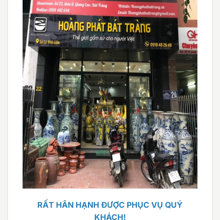
RẤT HÂN HẠNH ĐƯỢC PHỤC VỤ QUÝ
KHÁCH!