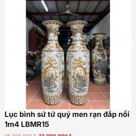
Lục bình sứ tứ quý men rạn đắp nổi
1m4 LBMR15
Giá
Giá
₫
₫