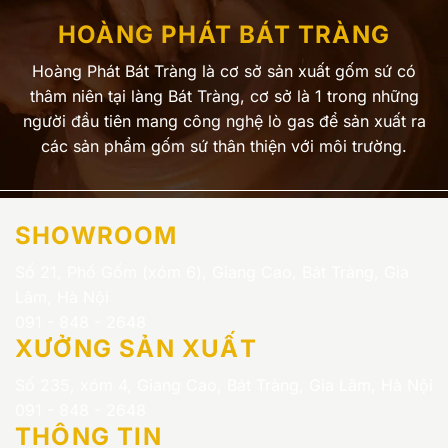
HOÀNG PHÁT BÁT TRÀNG
Hoàng Phát Bát Tràng là cơ sở sản xuất gốm sứ có
thâm niên tại làng Bát Tràng, cơ sở là 1 trong những
người đầu tiên mang công nghệ lò gas để sản xuất ra
các sản phẩm gốm sứ thân thiện với môi trường.
SHOWROOM
Số 21, Phố Gốm (xóm 6), Giang Cao, Bát Tràng, Gia
Lâm, Hà Nội
091 - 848 - 2648
XƯỞNG SẢN XUẤT
Số 235, xóm 4, Giang Cao, Bát Tràng, Gia Lâm, Hà Nội
091 - 848 - 2648
THÔNG TIN