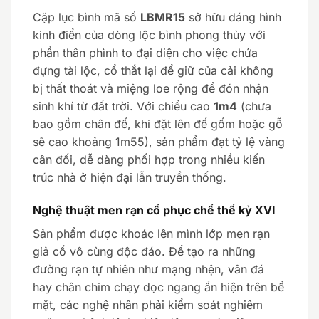
Cặp lục bình mã số
LBMR15
sở hữu dáng hình
kinh điển của dòng lộc bình phong thủy với
phần thân phình to đại diện cho việc chứa
đựng tài lộc, cổ thắt lại để giữ của cải không
bị thất thoát và miệng loe rộng để đón nhận
sinh khí từ đất trời. Với chiều cao
1m4
(chưa
bao gồm chân đế, khi đặt lên đế gốm hoặc gỗ
sẽ cao khoảng 1m55), sản phẩm đạt tỷ lệ vàng
cân đối, dễ dàng phối hợp trong nhiều kiến
trúc nhà ở hiện đại lẫn truyền thống.
Nghệ thuật men rạn cổ phục chế thế kỷ XVI
Sản phẩm được khoác lên mình lớp men rạn
giả cổ vô cùng độc đáo. Để tạo ra những
đường rạn tự nhiên như mạng nhện, vân đá
hay chân chim chạy dọc ngang ẩn hiện trên bề
mặt, các nghệ nhân phải kiểm soát nghiêm