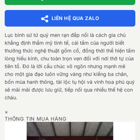
LIÊN HỆ QUA ZALO
Lục bình sứ tứ quý men rạn đắp nổi là cách gia chủ
khẳng định thẩm mỹ tinh tế, cái tầm của người biết
thưởng thức nghệ thuật gốm cổ, đồng thời thể hiện tấm
lòng hiếu kính, chu toàn trọn vẹn đối với nơi thờ tự của
tiên tổ. Đó là lời cầu chúc vô ngôn nhưng mạnh mẽ
cho một gia đạo luôn vững vàng như kiềng ba chân,
bốn mùa hanh thông, tài lộc tụ hội và vinh hoa phú quý
sẽ mãi mãi được lưu giữ, tiếp nối qua nhiều thế hệ con
cháu.
×
THÔNG TIN MUA HÀNG