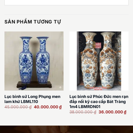
SẢN PHẨM TƯƠNG TỰ
Lục bình sứ Long Phụng men
Lục bình sứ Phúc Đức men rạn
lam khử LBML110
đắp nổi kỹ cao cấp Bát Tràng
Giá
Giá
1m4 LBMRDN01
45.000.000
₫
40.000.000
₫
gốc
hiện
Giá
Giá
38.000.000
₫
36.000.000
₫
là:
tại
gốc
hiệ
45.000.000 ₫.
là:
là:
tại
40.000.000 ₫.
38.000.000 ₫.
là:
36.