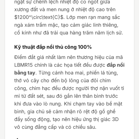
ngặt sự chênh lệch nhiệt độ co ngót giữa
xương đất và men nung ở nhiệt độ cao trên
$1200^\circ\text{C}$
. Lớp men rạn mang sắc
ngà xám trầm mặc, tạo cảm giác linh thiêng,
cổ kính như đã trải qua hàng trăm năm lịch sử.
Kỹ thuật đắp nổi thủ công 100%
Điểm đắt giá nhất làm nên thương hiệu của mã
LBMR15 chính là các họa tiết đều được
đắp nổi
bằng tay
. Từng cánh hoa mai, phiến lá tùng,
thớ vỏ cây cho đến bộ lông của đôi chim
công, chim hạc đều được người thợ nặn vuốt tỉ
mỉ từ đất sét, sau đó gắn lên thân bình trước
khi đưa vào lò nung. Khi chạm tay vào bề mặt
bình, gia chủ sẽ cảm nhận rõ rệt độ gồ ghề
đầy sống động, tạo nên hiệu ứng thị giác 3D
vô cùng đẳng cấp và có chiều sâu.