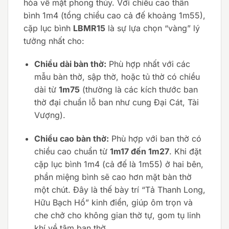
hòa về mặt phong thủy. Với chiều cao thân
bình 1m4 (tổng chiều cao cả đế khoảng 1m55),
cặp lục bình
LBMR15
là sự lựa chọn “vàng” lý
tưởng nhất cho:
Chiều dài bàn thờ:
Phù hợp nhất với các
mẫu bàn thờ, sập thờ, hoặc tủ thờ có chiều
dài từ
1m75
(thường là các kích thước ban
thờ đại chuẩn lỗ ban như cung Đại Cát, Tài
Vượng).
Chiều cao bàn thờ:
Phù hợp với ban thờ có
chiều cao chuẩn từ
1m17 đến 1m27
. Khi đặt
cặp lục bình 1m4 (cả đế là 1m55) ở hai bên,
phần miệng bình sẽ cao hơn mặt bàn thờ
một chút. Đây là thế bày trí “Tả Thanh Long,
Hữu Bạch Hổ” kinh điển, giúp ôm trọn và
che chở cho không gian thờ tự, gom tụ linh
khí về tâm ban thờ.