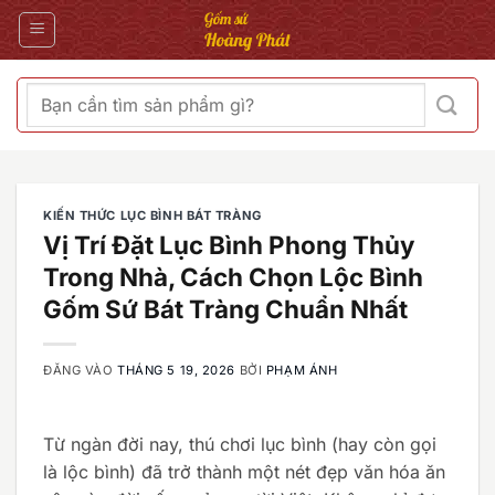
Bỏ
qua
nội
dung
Tìm
kiếm:
KIẾN THỨC LỤC BÌNH BÁT TRÀNG
Vị Trí Đặt Lục Bình Phong Thủy
Trong Nhà, Cách Chọn Lộc Bình
Gốm Sứ Bát Tràng Chuẩn Nhất
ĐĂNG VÀO
THÁNG 5 19, 2026
BỞI
PHẠM ÁNH
Từ ngàn đời nay, thú chơi lục bình (hay còn gọi
là lộc bình) đã trở thành một nét đẹp văn hóa ăn