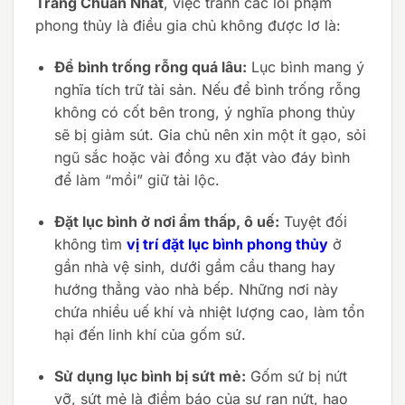
Tràng Chuẩn Nhất
, việc tránh các lỗi phạm
phong thủy là điều gia chủ không được lơ là:
Để bình trống rỗng quá lâu:
Lục bình mang ý
nghĩa tích trữ tài sản. Nếu để bình trống rỗng
không có cốt bên trong, ý nghĩa phong thủy
sẽ bị giảm sút. Gia chủ nên xin một ít gạo, sỏi
ngũ sắc hoặc vài đồng xu đặt vào đáy bình
để làm “mồi” giữ tài lộc.
Đặt lục bình ở nơi ẩm thấp, ô uế:
Tuyệt đối
không tìm
vị trí đặt lục bình phong thủy
ở
gần nhà vệ sinh, dưới gầm cầu thang hay
hướng thẳng vào nhà bếp. Những nơi này
chứa nhiều uế khí và nhiệt lượng cao, làm tổn
hại đến linh khí của gốm sứ.
Sử dụng lục bình bị sứt mẻ:
Gốm sứ bị nứt
vỡ, sứt mẻ là điềm báo của sự rạn nứt, hao