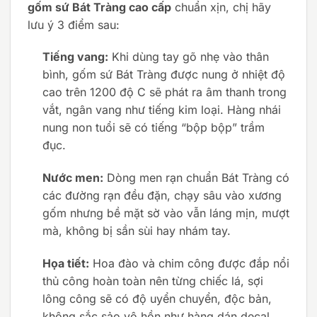
gốm sứ Bát Tràng cao cấp
chuẩn xịn, chị hãy
lưu ý 3 điểm sau:
Tiếng vang:
Khi dùng tay gõ nhẹ vào thân
bình, gốm sứ Bát Tràng được nung ở nhiệt độ
cao trên 1200 độ C sẽ phát ra âm thanh trong
vắt, ngân vang như tiếng kim loại. Hàng nhái
nung non tuổi sẽ có tiếng “bộp bộp” trầm
đục.
Nước men:
Dòng men rạn chuẩn Bát Tràng có
các đường rạn đều đặn, chạy sâu vào xương
gốm nhưng bề mặt sờ vào vẫn láng mịn, mượt
mà, không bị sần sùi hay nhám tay.
Họa tiết:
Hoa đào và chim công được đắp nổi
thủ công hoàn toàn nên từng chiếc lá, sợi
lông công sẽ có độ uyển chuyển, độc bản,
không sắc sảo vô hồn như hàng dán decal