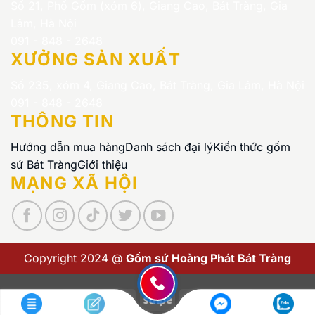
Số 21, Phố Gốm (xóm 6), Giang Cao, Bát Tràng, Gia
Lâm, Hà Nội
091 - 848 - 2648
XƯỞNG SẢN XUẤT
Số 235, xóm 4, Giang Cao, Bát Tràng, Gia Lâm, Hà Nội
091 - 848 - 2648
THÔNG TIN
Hướng dẫn mua hàng
Danh sách đại lý
Kiến thức gốm
sứ Bát Tràng
Giới thiệu
MẠNG XÃ HỘI
Copyright 2024 @
Gốm sứ Hoàng Phát Bát Tràng
Visa
PayPal
Stripe
MasterCard
Cash
On