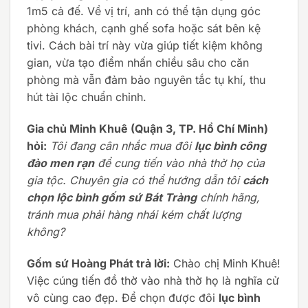
1m5 cả đế. Về vị trí, anh có thể tận dụng góc
phòng khách, cạnh ghế sofa hoặc sát bên kệ
tivi. Cách bài trí này vừa giúp tiết kiệm không
gian, vừa tạo điểm nhấn chiều sâu cho căn
phòng mà vẫn đảm bảo nguyên tắc tụ khí, thu
hút tài lộc chuẩn chỉnh.
Gia chủ Minh Khuê (Quận 3, TP. Hồ Chí Minh)
hỏi:
Tôi đang cân nhắc mua đôi
lục bình công
đào men rạn
để cung tiến vào nhà thờ họ của
gia tộc. Chuyên gia có thể hướng dẫn tôi
cách
chọn lộc bình gốm sứ Bát Tràng
chính hãng,
tránh mua phải hàng nhái kém chất lượng
không?
Gốm sứ Hoàng Phát trả lời:
Chào chị Minh Khuê!
Việc cúng tiến đồ thờ vào nhà thờ họ là nghĩa cử
vô cùng cao đẹp. Để chọn được đôi
lục bình