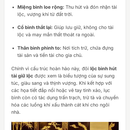
Miệng bình loe rộng:
Thu hút và đón nhận tài
lộc, vượng khí từ đất trời.
Cổ bình thắt lại:
Giúp lưu giữ, không cho tài
lộc và may mắn thất thoát ra ngoài.
Thân bình phình to:
Nơi tích trữ, chứa đựng
tài sản và tiền tài cho gia chủ.
Chính vì cấu trúc hoàn hảo này, đôi
lộc bình hút
tài giữ lộc
được xem là biểu tượng của sự sung
túc, giàu sang và thịnh vượng. Khi kết hợp với
các họa tiết đắp nổi hoặc vẽ tay tinh xảo, lục
bình còn có tác dụng trấn trạch, trừ tà và chuyển
hóa các luồng khí xấu thành cát khí cho ngôi
nhà.