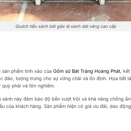
Quách tiểu sành bát giác lá xanh dát vàng cao cấp
à sản phẩm tinh xảo của
Gốm sứ Bát Tràng Hoàng Phát
, kế
ộc đáo, tượng trưng cho sự vững chãi và ổn định.
Họa tiết 
sự quý phái và tôn nghiêm.
ểu sành này đảm bảo độ bền vượt trội và khả năng chống ẩ
ầu của khách hàng.
Sản phẩm hiện có giá ưu đãi, dao độn