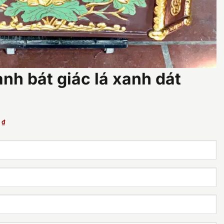
nh bát giác lá xanh dát
p
Giá
0
₫
hiện
tại
₫.
là:
23.000.000 ₫.