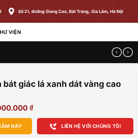
8
Số 21, đường Giang Cao, Bát Tràng, Gia Lâm, Hà Nội
HƯ VIỆN
 bát giác lá xanh dát vàng cao
Giá
000.000
₫
hiện
tại
HẨM NÀY
LIÊN HỆ VỚI CHÚNG TÔI
000.000 ₫.
là:
23.000.000 ₫.