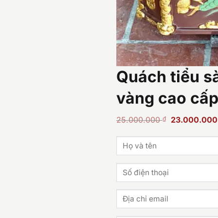
Quách tiểu sà
vàng cao cấ
Giá
25.000.000
₫
23.000.00
gốc
là:
25.000.000 