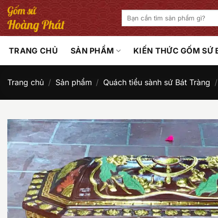
Bỏ
Tìm
qua
kiếm:
nội
dung
TRANG CHỦ
SẢN PHẨM
KIẾN THỨC GỐM SỨ
Trang chủ
/
Sản phẩm
/
Quách tiểu sành sứ Bát Tràng
/