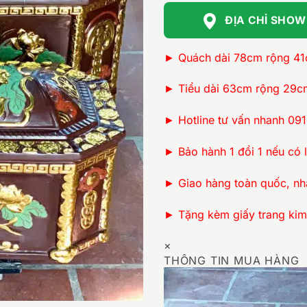
ĐỊA CHỈ SHO
► Quách dài 78cm rộng 4
► Tiểu dài 63cm rộng 29c
► Hotline tư vấn nhanh 09
► Bảo hành 1 đổi 1 nếu có l
► Giao hàng toàn quốc, nh
► Tặng kèm giấy trang kim,
×
THÔNG TIN MUA HÀNG