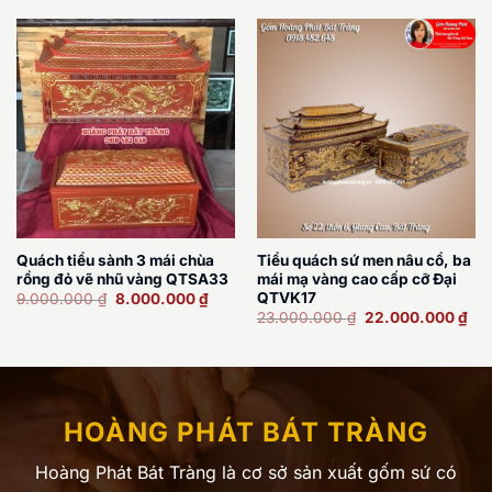
Quách tiểu sành 3 mái chùa
Tiểu quách sứ men nâu cổ, ba
rồng đỏ vẽ nhũ vàng QTSA33
mái mạ vàng cao cấp cỡ Đại
Giá
Giá
QTVK17
9.000.000
₫
8.000.000
₫
gốc
hiện
Giá
Giá
23.000.000
₫
22.000.000
₫
là:
tại
gốc
hiệ
9.000.000 ₫.
là:
là:
tại
8.000.000 ₫.
23.000.000 ₫.
là:
22.
HOÀNG PHÁT BÁT TRÀNG
Hoàng Phát Bát Tràng là cơ sở sản xuất gốm sứ có