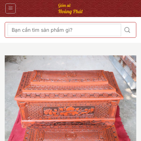
Bỏ
qua
nội
dung
Tìm
kiếm: