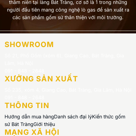
thâm niên tại làng Bát Tràng, cơ sở là 1 trong những
người đầu tiên mang công nghệ lò gas để sản xuất ra
các sản phẩm gốm sứ thân thiện với môi trường.
SHOWROOM
Số 21, Phố Gốm (xóm 6), Giang Cao, Bát Tràng, Gia
Lâm, Hà Nội
091 - 848 - 2648
XƯỞNG SẢN XUẤT
Số 235, xóm 4, Giang Cao, Bát Tràng, Gia Lâm, Hà Nội
091 - 848 - 2648
THÔNG TIN
Hướng dẫn mua hàng
Danh sách đại lý
Kiến thức gốm
sứ Bát Tràng
Giới thiệu
MẠNG XÃ HỘI