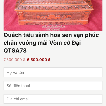
Quách tiểu sành hoa sen vạn phúc
chân vuông mái Vòm cỡ Đại
QTSA73
Giá
Giá
7.500.000
₫
6.500.000
₫
gốc
hiện
là:
tại
7.500.000 ₫.
là:
6.500.000 ₫.