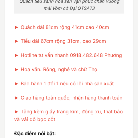
Quách tiểu sành hoa sen vạn phúc chân vuông
mái Vòm cỡ Đại QTSA73
► Quách dài 81cm rộng 41cm cao 40cm
► Tiểu dài 67cm rộng 31cm, cao 29cm
► Hotline tư vấn nhanh 0918.482.648 Phương
► Hoa văn: Rồng, nghê và chữ Thọ
► Bảo hành 1 đổi 1 nếu có lỗi nhà sản xuất
► Giao hàng toàn quốc, nhận hàng thanh toán
► Tặng kèm giấy trang kim, đồng xu, thất bảo
và vải đỏ bọc cốt
Đặc điểm nổi bật: