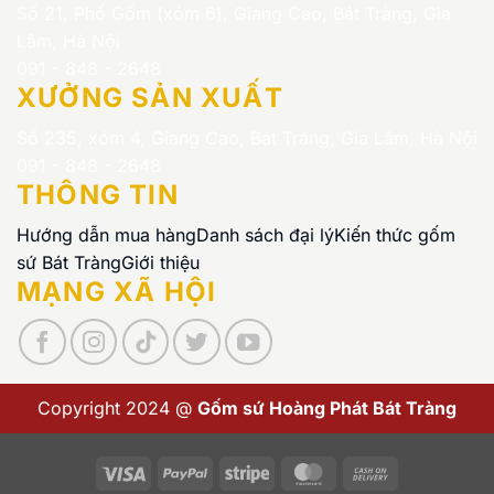
Số 21, Phố Gốm (xóm 6), Giang Cao, Bát Tràng, Gia
Lâm, Hà Nội
091 - 848 - 2648
XƯỞNG SẢN XUẤT
Số 235, xóm 4, Giang Cao, Bát Tràng, Gia Lâm, Hà Nội
091 - 848 - 2648
THÔNG TIN
Hướng dẫn mua hàng
Danh sách đại lý
Kiến thức gốm
sứ Bát Tràng
Giới thiệu
MẠNG XÃ HỘI
Copyright 2024 @
Gốm sứ Hoàng Phát Bát Tràng
Visa
PayPal
Stripe
MasterCard
Cash