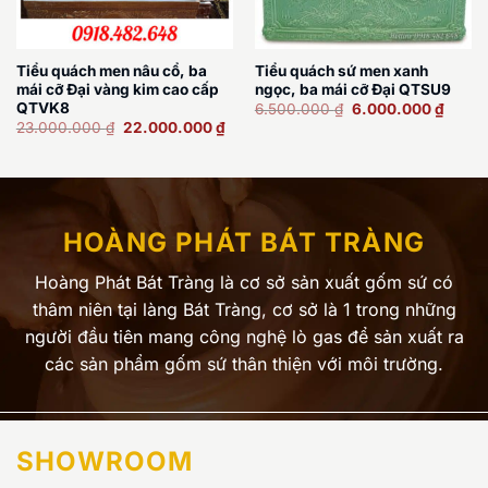
Tiểu quách men nâu cổ, ba
Tiểu quách sứ men xanh
mái cỡ Đại vàng kim cao cấp
ngọc, ba mái cỡ Đại QTSU9
Giá
Giá
QTVK8
6.500.000
₫
6.000.000
₫
gốc
hiện
Giá
Giá
23.000.000
₫
22.000.000
₫
là:
tại
gốc
hiện
6.500.000 ₫.
là:
là:
tại
6.000
23.000.000 ₫.
là:
22.000.000 ₫.
HOÀNG PHÁT BÁT TRÀNG
Hoàng Phát Bát Tràng là cơ sở sản xuất gốm sứ có
thâm niên tại làng Bát Tràng, cơ sở là 1 trong những
người đầu tiên mang công nghệ lò gas để sản xuất ra
các sản phẩm gốm sứ thân thiện với môi trường.
SHOWROOM