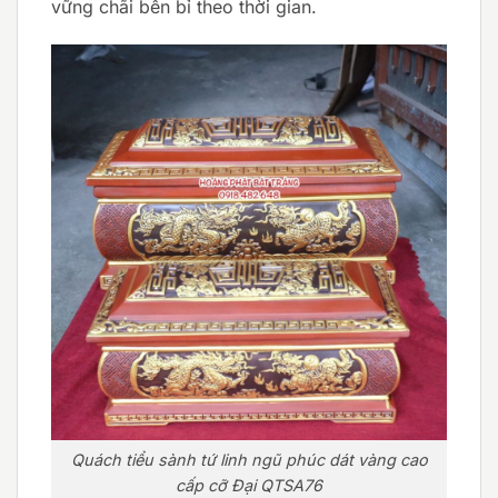
vững chãi bền bỉ theo thời gian.
Quách tiểu sành tứ linh ngũ phúc dát vàng cao
cấp cỡ Đại QTSA76