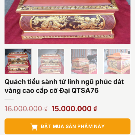
Quách tiểu sành tứ linh ngũ phúc dát
vàng cao cấp cỡ Đại QTSA76
Giá
Giá
16.000.000
15.000.000
₫
₫
gốc
hiện
là:
tại
ĐẶT MUA SẢN PHẨM NÀY
16.000.000 ₫.
là: