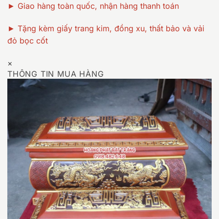
► Giao hàng toàn quốc, nhận hàng thanh toán
► Tặng kèm giấy trang kim, đồng xu, thất bảo và vải
đỏ bọc cốt
×
THÔNG TIN MUA HÀNG