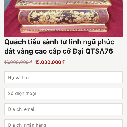
Quách tiểu sành tứ linh ngũ phúc
dát vàng cao cấp cỡ Đại QTSA76
Giá
Giá
16.000.000
₫
15.000.000
₫
gốc
hiện
là:
tại
16.000.000 ₫.
là:
15.000.000 ₫.