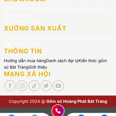
Số 21, Phố Gốm (xóm 6), Giang Cao, Bát Tràng, Gia
Lâm, Hà Nội
091 - 848 - 2648
XƯỞNG SẢN XUẤT
Số 235, xóm 4, Giang Cao, Bát Tràng, Gia Lâm, Hà Nội
091 - 848 - 2648
THÔNG TIN
Hướng dẫn mua hàng
Danh sách đại lý
Kiến thức gốm
sứ Bát Tràng
Giới thiệu
MẠNG XÃ HỘI
Copyright 2024 @
Gốm sứ Hoàng Phát Bát Tràng