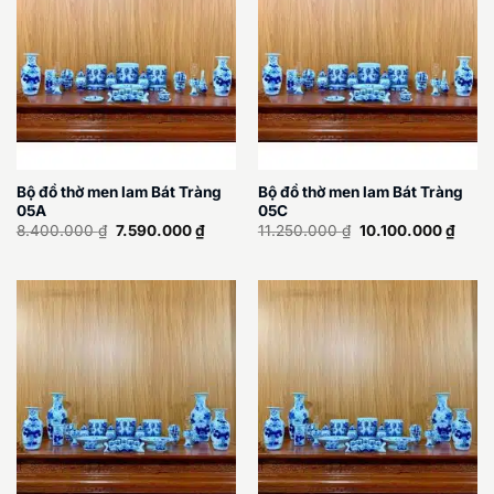
Bộ đồ thờ men lam Bát Tràng
Bộ đồ thờ men lam Bát Tràng
05A
05C
Giá
Giá
Giá
Giá
8.400.000
₫
7.590.000
₫
11.250.000
₫
10.100.000
₫
gốc
hiện
gốc
hiện
là:
tại
là:
tại
8.400.000 ₫.
là:
11.250.000 ₫.
là:
7.590.000 ₫.
10.10