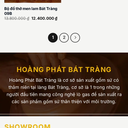
Bộ đồ thờ men lam Bát Tràng
09B
Giá
Giá
13.800.000
₫
12.400.000
₫
gốc
hiện
là:
tại
13.800.000 ₫.
là:
12.400.000 ₫.
1
2
HOÀNG PHÁT BÁT TRÀNG
Hoàng Phát Bát Tràng là cơ sở sản xuất gốm sứ có
thâm niên tại làng Bát Tràng, cơ sở là 1 trong những
người đầu tiên mang công nghệ lò gas để sản xuất ra
các sản phẩm gốm sứ thân thiện với môi trường.
SHOWROOM