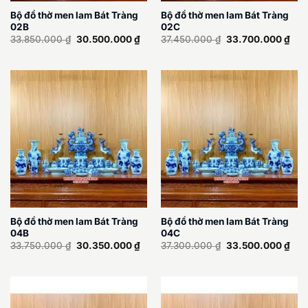
Bộ đồ thờ men lam Bát Tràng
Bộ đồ thờ men lam Bát Tràng
02B
02C
Giá
Giá
Giá
Giá
33.850.000
₫
30.500.000
₫
37.450.000
₫
33.700.000
₫
gốc
hiện
gốc
hiện
là:
tại
là:
tại
33.850.000 ₫.
là:
37.450.000 ₫.
là:
30.500.000 ₫.
33.
Bộ đồ thờ men lam Bát Tràng
Bộ đồ thờ men lam Bát Tràng
04B
04C
Giá
Giá
Giá
Giá
33.750.000
₫
30.350.000
₫
37.300.000
₫
33.500.000
₫
gốc
hiện
gốc
hiện
là:
tại
là:
tại
33.750.000 ₫.
là:
37.300.000 ₫.
là:
30.350.000 ₫.
33.