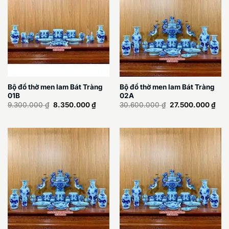
Bộ đồ thờ men lam Bát Tràng
Bộ đồ thờ men lam Bát Tràng
01B
02A
Giá
Giá
Giá
Giá
9.300.000
₫
8.350.000
₫
30.600.000
₫
27.500.000
₫
gốc
hiện
gốc
hiện
là:
tại
là:
tại
9.300.000 ₫.
là:
30.600.000 ₫.
là:
8.350.000 ₫.
27.