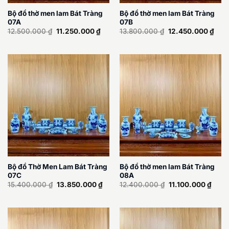
Bộ đồ thờ men lam Bát Tràng
Bộ đồ thờ men lam Bát Tràng
07A
07B
Giá
Giá
Giá
Giá
12.500.000
₫
11.250.000
₫
13.800.000
₫
12.450.000
₫
gốc
hiện
gốc
hiện
là:
tại
là:
tại
12.500.000 ₫.
là:
13.800.000 ₫.
là:
11.250.000 ₫.
12.4
Bộ đồ Thờ Men Lam Bát Tràng
Bộ đồ thờ men lam Bát Tràng
07C
08A
Giá
Giá
Giá
Giá
15.400.000
₫
13.850.000
₫
12.400.000
₫
11.100.000
₫
gốc
hiện
gốc
hiện
là:
tại
là:
tại
15.400.000 ₫.
là:
12.400.000 ₫.
là:
13.850.000 ₫.
11.10