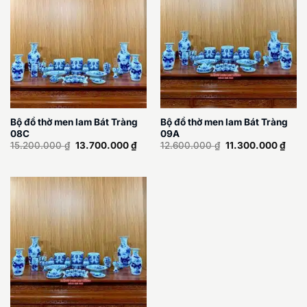
Bộ đồ thờ men lam Bát Tràng
Bộ đồ thờ men lam Bát Tràng
08C
09A
Giá
Giá
Giá
Giá
15.200.000
₫
13.700.000
₫
12.600.000
₫
11.300.000
₫
gốc
hiện
gốc
hiện
là:
tại
là:
tại
15.200.000 ₫.
là:
12.600.000 ₫.
là:
13.700.000 ₫.
11.3