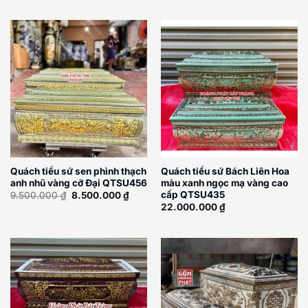
là:
tại
là:
tại
9.500.000 ₫.
là:
9.500.000 ₫.
là:
8.500.000 ₫.
8.500
Quách tiểu sứ sen phình thạch
Quách tiểu sứ Bách Liên Hoa
anh nhũ vàng cỡ Đại QTSU456
màu xanh ngọc mạ vàng cao
Giá
Giá
cấp QTSU435
9.500.000
₫
8.500.000
₫
gốc
hiện
22.000.000
₫
là:
tại
9.500.000 ₫.
là:
8.500.000 ₫.