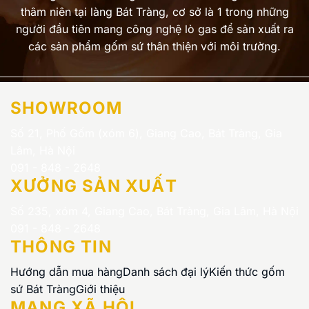
thâm niên tại làng Bát Tràng, cơ sở là 1 trong những
người đầu tiên mang công nghệ lò gas để sản xuất ra
các sản phẩm gốm sứ thân thiện với môi trường.
SHOWROOM
Số 21, Phố Gốm (xóm 6), Giang Cao, Bát Tràng, Gia
Lâm, Hà Nội
091 - 848 - 2648
XƯỞNG SẢN XUẤT
Số 235, xóm 4, Giang Cao, Bát Tràng, Gia Lâm, Hà Nội
091 - 848 - 2648
THÔNG TIN
Hướng dẫn mua hàng
Danh sách đại lý
Kiến thức gốm
sứ Bát Tràng
Giới thiệu
MẠNG XÃ HỘI