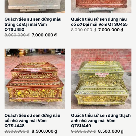
Quách tiểu sứ sen đứng màu
Quách tiểu sứ sen đứng nâu
trắng cỡ Đại mái Vòm
cổ cỡ Đại mái Vòm QTSU455
Giá
Giá
QTSU450
8.000.000
₫
7.000.000
₫
gốc
hiện
Giá
Giá
8.000.000
₫
7.000.000
₫
là:
tại
gốc
hiện
8.000.000 ₫.
là:
là:
tại
7.000.
8.000.000 ₫.
là:
7.000.000 ₫.
Quách tiểu sứ sen đứng nâu
Quách tiểu sứ sen đứng thạch
cổ nhũ vàng mái Vòm
anh nhũ vàng mái Vòm
QTSU448
QTSU449
Giá
Giá
Giá
Giá
9.500.000
₫
8.500.000
₫
9.500.000
₫
8.500.000
₫
gốc
hiện
gốc
hiện