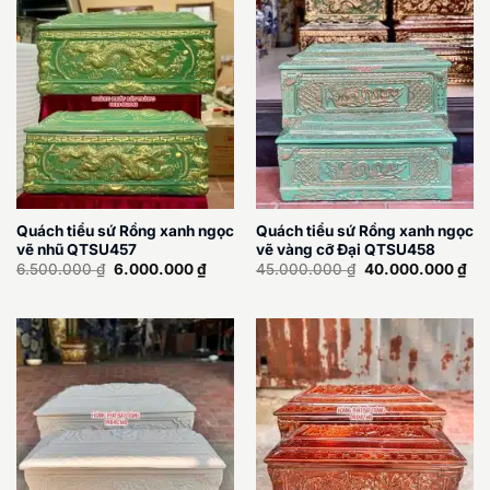
Quách tiểu sứ Rồng xanh ngọc
Quách tiểu sứ Rồng xanh ngọc
vẽ nhũ QTSU457
vẽ vàng cỡ Đại QTSU458
Giá
Giá
Giá
Giá
6.500.000
₫
6.000.000
₫
45.000.000
₫
40.000.000
₫
gốc
hiện
gốc
hiệ
là:
tại
là:
tại
6.500.000 ₫.
là:
45.000.000 ₫.
là:
6.000.000 ₫.
40