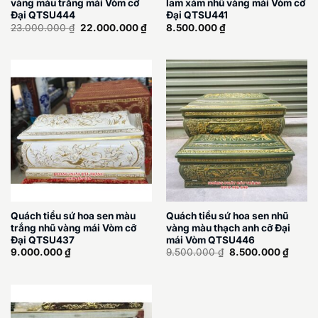
vàng màu trắng mái Vòm cỡ
lam xám nhũ vàng mái Vòm cỡ
Đại QTSU444
Đại QTSU441
Giá
Giá
23.000.000
₫
22.000.000
₫
8.500.000
₫
gốc
hiện
là:
tại
23.000.000 ₫.
là:
22.000.000 ₫.
Quách tiểu sứ hoa sen màu
Quách tiểu sứ hoa sen nhũ
trắng nhũ vàng mái Vòm cỡ
vàng màu thạch anh cỡ Đại
Đại QTSU437
mái Vòm QTSU446
Giá
Giá
9.000.000
₫
9.500.000
₫
8.500.000
₫
gốc
hiện
là:
tại
9.500.000 ₫.
là:
8.500