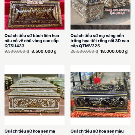
Quách tiểu sứ bách liên hoa
Quách tiểu sứ mạ vàng nền
nâu cổ vẽ nhũ vàng cao cấp
trắng họa tiết rồng nổi 3D cao
QTSU433
cấp QTMV325
Giá
Giá
Giá
Giá
9.500.000
₫
8.500.000
₫
20.000.000
₫
18.000.000
₫
gốc
hiện
gốc
hiệ
là:
tại
là:
tại
9.500.000 ₫.
là:
20.000.000 ₫.
là:
8.500.000 ₫.
18.
Quách tiểu sứ hoa sen mạ
Quách tiểu sứ hoa sen màu