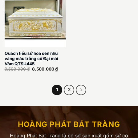
Quách tiểu sứ hoa sen nhũ
vàng màu trắng cỡ Đại mái
Vòm QTSU445
Giá
Giá
9.500.000
₫
8.500.000
₫
gốc
hiện
là:
tại
9.500.000 ₫.
là:
8.500.000 ₫.
1
2
HOÀNG PHÁT BÁT TRÀNG
Hoàng Phát Bát Tràng là cơ sở sản xuất gốm sứ có