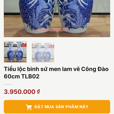
Tiểu lộc bình sứ men lam vẽ Công Đào
60cm TLB02
3.950.000
₫
ĐẶT MUA SẢN PHẨM NÀY