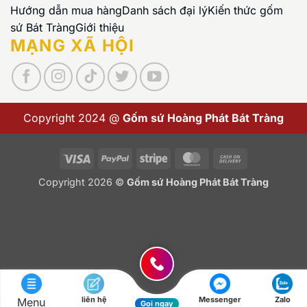
Hướng dẫn mua hàng
Danh sách đại lý
Kiến thức gốm
sứ Bát Tràng
Giới thiệu
MẠNG XÃ HỘI
Copyright 2024 @
Gốm sứ Hoàng Phát Bát Tràng
Visa
PayPal
Stripe
MasterCard
Cash
On
Copyright 2026 ©
Gốm sứ Hoàng Phát Bát Tràng
Delivery
liên hệ
Messenger
Zalo
Menu
Gọi ngay