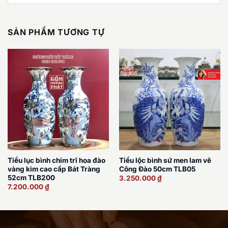
SẢN PHẨM TƯƠNG TỰ
Tiểu lục bình chim trĩ hoa đào
Tiểu lộc bình sứ men lam vẽ
vàng kim cao cấp Bát Tràng
Công Đào 50cm TLB05
52cm TLB200
3.250.000
₫
7.200.000
₫