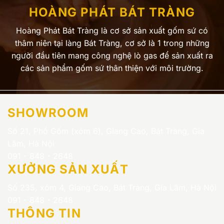
HOÀNG PHÁT BÁT TRÀNG
Hoàng Phát Bát Tràng là cơ sở sản xuất gốm sứ có
thâm niên tại làng Bát Tràng, cơ sở là 1 trong những
người đầu tiên mang công nghệ lò gas để sản xuất ra
các sản phẩm gốm sứ thân thiện với môi trường.
SHOWROOM
Số 21, Phố Gốm (xóm 6), Giang Cao, Bát Tràng, Gia
Lâm, Hà Nội
091 - 848 - 2648
XƯỞNG SẢN XUẤT
Số 235, xóm 4, Giang Cao, Bát Tràng, Gia Lâm, Hà Nội
091 - 848 - 2648
THÔNG TIN