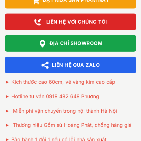
ĐẶT MUA SẢN PHẨM NÀY
LIÊN HỆ VỚI CHÚNG TÔI
ĐỊA CHỈ SHOWROOM
LIÊN HỆ QUA ZALO
► Kích thước cao 60cm, vẽ vàng kim cao cấp
► Hotline tư vấn 0918 482 648 Phương
► Miễn phí vận chuyển trong nội thành Hà Nội
► Thương hiệu Gốm sứ Hoàng Phát, chống hàng giả
► Bảo hành 1 đổi 1 nếu có lỗi nhà sản xuất