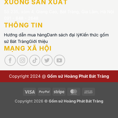
XƯỞNG SẢN XUẤT
Số 235, xóm 4, Giang Cao, Bát Tràng, Gia Lâm, Hà Nội
091 - 848 - 2648
THÔNG TIN
Hướng dẫn mua hàng
Danh sách đại lý
Kiến thức gốm
sứ Bát Tràng
Giới thiệu
MẠNG XÃ HỘI
Copyright 2024 @
Gốm sứ Hoàng Phát Bát Tràng
Visa
PayPal
Stripe
MasterCard
Cash
On
Copyright 2026 ©
Gốm sứ Hoàng Phát Bát Tràng
Delivery