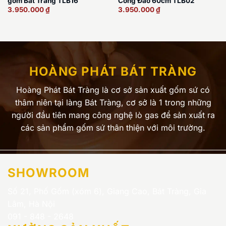
gốm Bát Tràng TLB16
Công Đào 60cm TLB02
3.950.000
₫
3.950.000
₫
HOÀNG PHÁT BÁT TRÀNG
Hoàng Phát Bát Tràng là cơ sở sản xuất gốm sứ có
thâm niên tại làng Bát Tràng, cơ sở là 1 trong những
người đầu tiên mang công nghệ lò gas để sản xuất ra
các sản phẩm gốm sứ thân thiện với môi trường.
SHOWROOM
Số 21, Phố Gốm (xóm 6), Giang Cao, Bát Tràng, Gia
Lâm, Hà Nội
091 - 848 - 2648