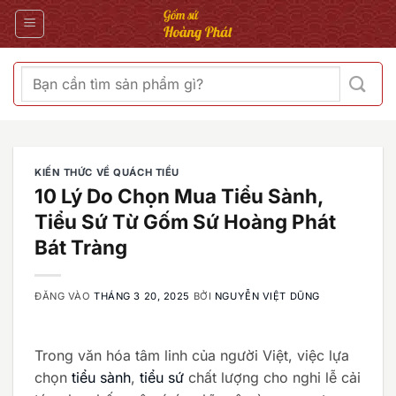
Bỏ
qua
nội
dung
Tìm
kiếm:
KIẾN THỨC VỀ QUÁCH TIỂU
10 Lý Do Chọn Mua Tiểu Sành,
Tiểu Sứ Từ Gốm Sứ Hoàng Phát
Bát Tràng
ĐĂNG VÀO
THÁNG 3 20, 2025
BỞI
NGUYỄN VIỆT DŨNG
Trong văn hóa tâm linh của người Việt, việc lựa
chọn
tiểu sành
,
tiểu sứ
chất lượng cho nghi lễ cải