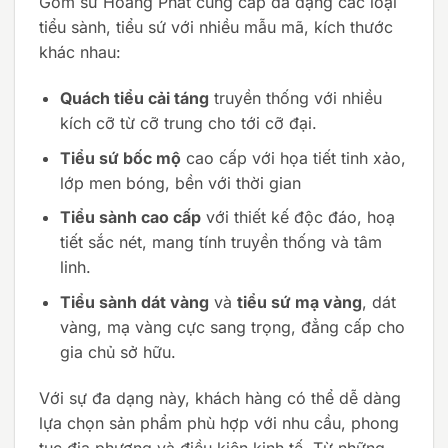
Gốm sứ Hoàng Phát cung cấp đa dạng các loại
tiểu sành, tiểu sứ với nhiều mẫu mã, kích thước
khác nhau:
Quách tiểu cải táng
truyền thống với nhiều
kích cỡ từ cỡ trung cho tới cỡ đại.
Tiểu sứ bốc mộ
cao cấp với họa tiết tinh xảo,
lớp men bóng, bền với thời gian
Tiểu sành cao cấp
với thiết kế độc đáo, hoạ
tiết sắc nét, mang tính truyền thống và tâm
linh.
Tiểu sành dát vàng
và
tiểu sứ mạ vàng
, dát
vàng, mạ vàng cực sang trọng, đẳng cấp cho
gia chủ sở hữu.
Với sự đa dạng này, khách hàng có thể dễ dàng
lựa chọn sản phẩm phù hợp với nhu cầu, phong
tục địa phương và điều kiện kinh tế. Từ những