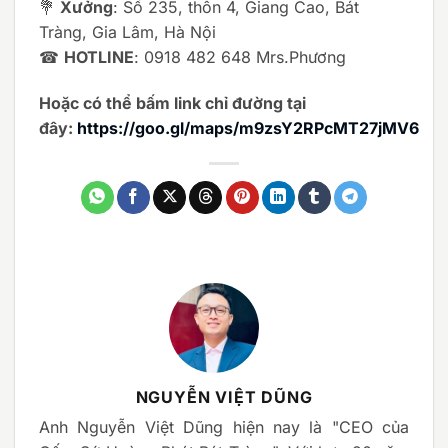
💐
Xưởng
: Số 235, thôn 4, Giang Cao, Bát
Tràng, Gia Lâm, Hà Nội
☎
HOTLINE
: 0918 482 648 Mrs.Phương
Hoặc có thể bấm link chỉ đường tại
đây:
https://goo.gl/maps/m9zsY2RPcMT27jMV6
NGUYỄN VIỆT DŨNG
Anh Nguyễn Việt Dũng hiện nay là "CEO của