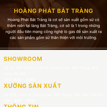
HOÀNG PHÁT BÁT TRÀNG
Hoàng Phát Bát Tràng là cơ sở sản xuất gốm sứ có
thâm niên tại làng Bát Tràng, cơ sở là 1 trong những
người đầu tiên mang công nghệ lò gas để sản xuất ra
các sản phẩm gốm sứ thân thiện với môi trường.
SHOWROOM
Số 21, Phố Gốm (xóm 6), Giang Cao, Bát Tràng, Gia
Lâm, Hà Nội
091 - 848 - 2648
XƯỞNG SẢN XUẤT
Số 235, xóm 4, Giang Cao, Bát Tràng, Gia Lâm, Hà Nội
091 - 848 - 2648
THÔNG TIN