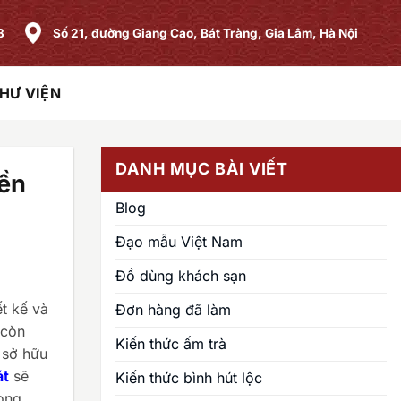
8
Số 21, đường Giang Cao, Bát Tràng, Gia Lâm, Hà Nội
HƯ VIỆN
DANH MỤC BÀI VIẾT
ền
Blog
Đạo mẫu Việt Nam
Đồ dùng khách sạn
ết kế và
Đơn hàng đã làm
 còn
Kiến thức ấm trà
 sở hữu
át
sẽ
Kiến thức bình hút lộc
ong