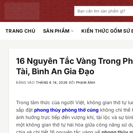
Bỏ
Tìm
qua
kiếm:
nội
dung
TRANG CHỦ
SẢN PHẨM
KIẾN THỨC GỐM SỨ
16 Nguyên Tắc Vàng Trong P
Tài, Bình An Gia Đạo
ĐĂNG VÀO
THÁNG 6 14, 2026
BỞI
PHẠM ÁNH
Trong tâm thức của người Việt, không gian thờ tự luô
sắp đặt
phong thủy phòng thờ cúng
không chỉ thể h
ảnh hưởng trực tiếp đến vượng khí, tài lộc và sự bì
một không gian thờ tự hài hòa giữa công năng sử dụ
chia sẻ chi tiết 16 nguyên tắc vàng về
phong thủy p