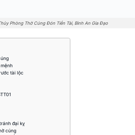
hủy Phòng Thờ Cúng Đón Tiền Tài, Bình An Gia Đạo
cúng
n mệnh
ước tài lộc
BTT01
tránh đại kỵ
thờ cúng