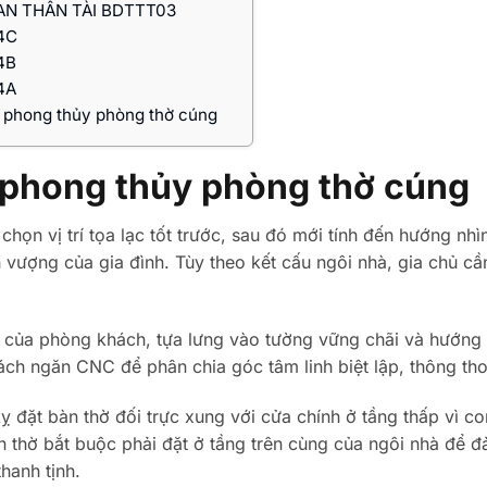
AN THẦN TÀI BDTTT03
4C
4B
4A
 phong thủy phòng thờ cúng
o phong thủy phòng thờ cúng
chọn vị trí tọa lạc tốt trước, sau đó mới tính đến hướng nhì
h vượng của gia đình. Tùy theo kết cấu ngôi nhà, gia chủ cầ
iữa của phòng khách, tựa lưng vào tường vững chãi và hướng 
vách ngăn CNC để phân chia góc tâm linh biệt lập, thông th
 đặt bàn thờ đối trực xung với cửa chính ở tầng thấp vì c
 Bàn thờ bắt buộc phải đặt ở tầng trên cùng của ngôi nhà để 
hanh tịnh.