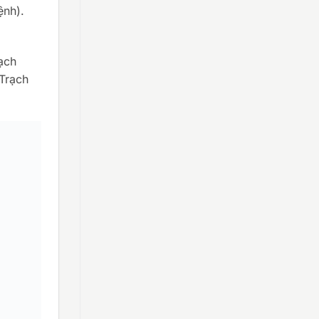
ệnh).
ạch
Trạch