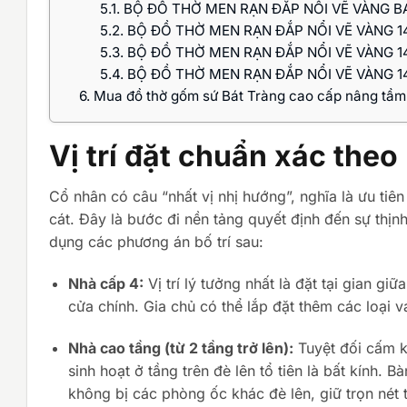
5.1.
BỘ ĐỒ THỜ MEN RẠN ĐẮP NỔI VẼ VÀNG B
5.2.
BỘ ĐỒ THỜ MEN RẠN ĐẮP NỔI VẼ VÀNG 1
5.3.
BỘ ĐỒ THỜ MEN RẠN ĐẮP NỔI VẼ VÀNG 1
5.4.
BỘ ĐỒ THỜ MEN RẠN ĐẮP NỔI VẼ VÀNG 1
6.
Mua đồ thờ gốm sứ Bát Tràng cao cấp nâng tầm
Vị trí đặt chuẩn xác the
Cổ nhân có câu “nhất vị nhị hướng”, nghĩa là ưu tiên 
cát. Đây là bước đi nền tảng quyết định đến sự thịn
dụng các phương án bố trí sau:
Nhà cấp 4:
Vị trí lý tưởng nhất là đặt tại gian g
cửa chính. Gia chủ có thể lắp đặt thêm các loại 
Nhà cao tầng (từ 2 tầng trở lên):
Tuyệt đối cấm kỵ
sinh hoạt ở tầng trên đè lên tổ tiên là bất kính.
không bị các phòng ốc khác đè lên, giữ trọn nét t