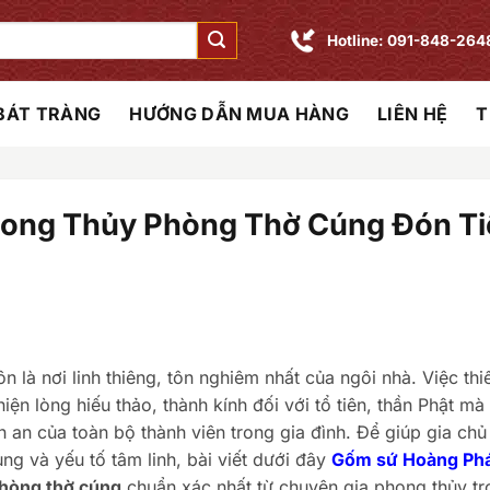
Hotline: 091-848-264
 BÁT TRÀNG
HƯỚNG DẪN MUA HÀNG
LIÊN HỆ
T
hong Thủy Phòng Thờ Cúng Đón Ti
n là nơi linh thiêng, tôn nghiêm nhất của ngôi nhà. Việc thi
iện lòng hiếu thảo, thành kính đối với tổ tiên, thần Phật mà
nh an của toàn bộ thành viên trong gia đình. Để giúp gia chủ
ng và yếu tố tâm linh, bài viết dưới đây
Gốm sứ Hoàng Ph
hòng thờ cúng
chuẩn xác nhất từ chuyên gia phong thủy tr