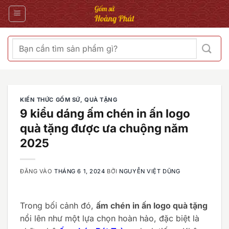
Bỏ
qua
nội
dung
Tìm
kiếm:
KIẾN THỨC GỐM SỨ, QUÀ TẶNG
9 kiểu dáng ấm chén in ấn logo
quà tặng được ưa chuộng năm
2025
ĐĂNG VÀO
THÁNG 6 1, 2024
BỞI
NGUYỄN VIỆT DŨNG
Trong bối cảnh đó,
ấm chén in ấn logo quà tặng
nổi lên như một lựa chọn hoàn hảo, đặc biệt là