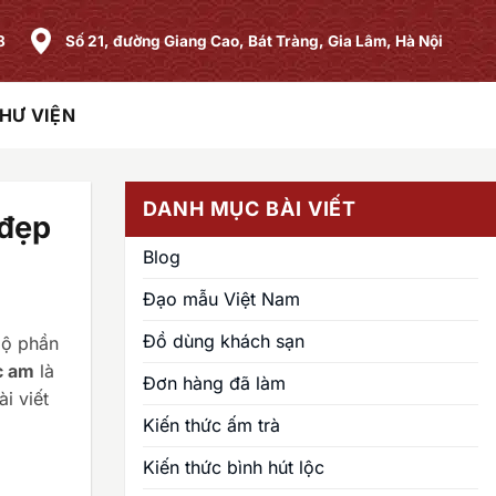
8
Số 21, đường Giang Cao, Bát Tràng, Gia Lâm, Hà Nội
HƯ VIỆN
DANH MỤC BÀI VIẾT
 đẹp
Blog
Đạo mẫu Việt Nam
Đồ dùng khách sạn
mộ phần
c am
là
Đơn hàng đã làm
i viết
Kiến thức ấm trà
Kiến thức bình hút lộc