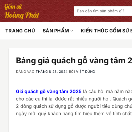
Bỏ
Tìm
qua
kiếm:
nội
dung
TRANG CHỦ
SẢN PHẨM
KIẾN THỨC GỐM SỨ
Bảng giá quách gỗ vàng tâm 
ĐĂNG VÀO
THÁNG 8 23, 2024
BỞI
VIỆT DŨNG
Giá quách gỗ vàng tâm 2025
là câu hỏi mà năm nào
cho các cụ thì lại được rất nhiều người hỏi. Quách
2 dòng quách sử dụng gỗ được người tiêu dùng chú ý 
ngày mời quý khách hàng tìm hiểu thêm về tính chấ