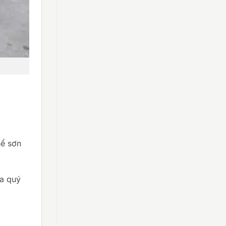
hể sơn
ủa quý