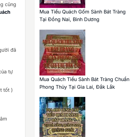
g cũng
Mua Tiểu Quách Gốm Sành Bát Tràng
uách
Tại Đồng Nai, Bình Dương
gười đã
của tự
Mua Quách Tiểu Sành Bát Tràng Chuẩn
Phong Thủy Tại Gia Lai, Đắk Lắk
 tốt )
tâm