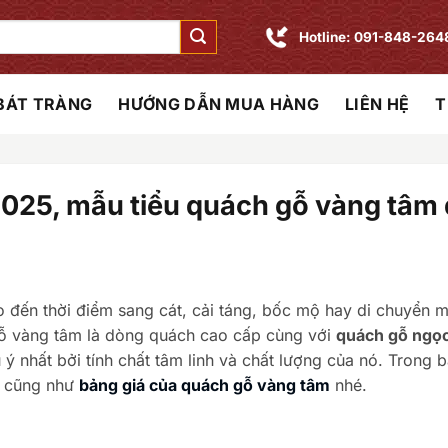
Hotline: 091-848-264
 BÁT TRÀNG
HƯỚNG DẪN MUA HÀNG
LIÊN HỆ
T
2025, mẫu tiểu quách gỗ vàng tâm
 đến thời điểm sang cát, cải táng, bốc mộ hay di chuyển 
 gỗ vàng tâm là dòng quách cao cấp cùng với
quách gỗ ngọ
nhất bởi tính chất tâm linh và chất lượng của nó. Trong bà
t cũng như
bảng giá của quách gỗ vàng tâm
nhé.