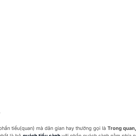
?
phần tiểu(quan) mà dân gian hay thường gọi là
Trong quan,
nhất là bộ
quách tiểu sành
với phần quách sành nằm phía n