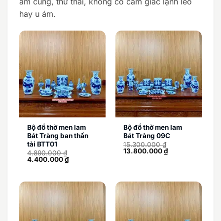
ấm cúng, thư thái, không có cảm giác lạnh lẽo
hay u ám.
Bộ đồ thờ men lam
Bộ đồ thờ men lam
Bát Tràng ban thần
Bát Tràng 09C
tài BTT01
15.300.000
₫
Giá
Giá
13.800.000
₫
4.890.000
₫
gốc
hiện
Giá
Giá
4.400.000
₫
là:
tại
gốc
hiện
15.300.000 ₫.
là:
là:
tại
13.800.000 ₫.
4.890.000 ₫.
là:
4.400.000 ₫.