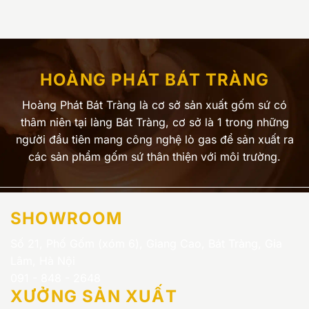
HOÀNG PHÁT BÁT TRÀNG
Hoàng Phát Bát Tràng là cơ sở sản xuất gốm sứ có
thâm niên tại làng Bát Tràng, cơ sở là 1 trong những
người đầu tiên mang công nghệ lò gas để sản xuất ra
các sản phẩm gốm sứ thân thiện với môi trường.
SHOWROOM
Số 21, Phố Gốm (xóm 6), Giang Cao, Bát Tràng, Gia
Lâm, Hà Nội
091 - 848 - 2648
XƯỞNG SẢN XUẤT