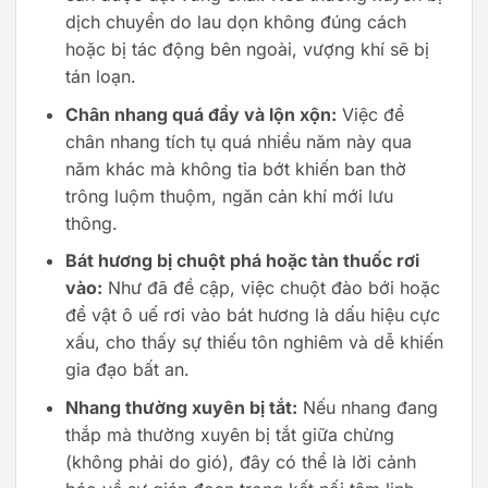
dịch chuyển do lau dọn không đúng cách
hoặc bị tác động bên ngoài, vượng khí sẽ bị
tán loạn.
Chân nhang quá đầy và lộn xộn:
Việc để
chân nhang tích tụ quá nhiều năm này qua
năm khác mà không tỉa bớt khiến ban thờ
trông luộm thuộm, ngăn cản khí mới lưu
thông.
Bát hương bị chuột phá hoặc tàn thuốc rơi
vào:
Như đã đề cập, việc chuột đào bới hoặc
để vật ô uế rơi vào bát hương là dấu hiệu cực
xấu, cho thấy sự thiếu tôn nghiêm và dễ khiến
gia đạo bất an.
Nhang thường xuyên bị tắt:
Nếu nhang đang
thắp mà thường xuyên bị tắt giữa chừng
(không phải do gió), đây có thể là lời cảnh