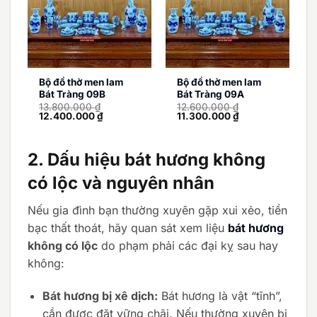
Bộ đồ thờ men lam
Bộ đồ thờ men lam
Bát Tràng 09B
Bát Tràng 09A
13.800.000
₫
12.600.000
₫
Giá
Giá
Giá
Giá
12.400.000
₫
11.300.000
₫
gốc
hiện
gốc
hiện
là:
tại
là:
tại
13.800.000 ₫.
là:
12.600.000 ₫.
là:
12.400.000 ₫.
11.300.000 ₫.
2. Dấu hiệu bát hương không
có lộc và nguyên nhân
Nếu gia đình bạn thường xuyên gặp xui xẻo, tiền
bạc thất thoát, hãy quan sát xem liệu
bát hương
không có lộc
do phạm phải các đại kỵ sau hay
không:
Bát hương bị xê dịch:
Bát hương là vật “tĩnh”,
cần được đặt vững chãi. Nếu thường xuyên bị