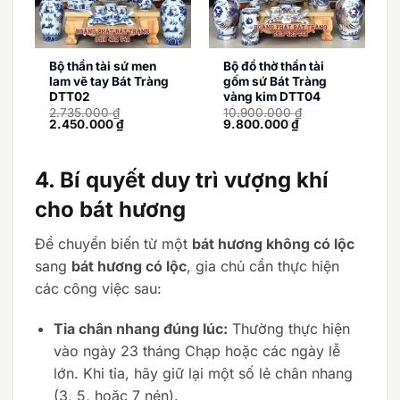
Bộ thần tài sứ men
Bộ đồ thờ thần tài
lam vẽ tay Bát Tràng
gốm sứ Bát Tràng
DTT02
vàng kim DTT04
2.735.000
₫
10.900.000
₫
Giá
Giá
Giá
Giá
2.450.000
₫
9.800.000
₫
gốc
hiện
gốc
hiện
là:
tại
là:
tại
2.735.000 ₫.
là:
10.900.000 ₫.
là:
2.450.000 ₫.
9.800.000 ₫.
4. Bí quyết duy trì vượng khí
cho bát hương
Để chuyển biến từ một
bát hương không có lộc
sang
bát hương có lộc
, gia chủ cần thực hiện
các công việc sau:
Tỉa chân nhang đúng lúc:
Thường thực hiện
vào ngày 23 tháng Chạp hoặc các ngày lễ
lớn. Khi tỉa, hãy giữ lại một số lẻ chân nhang
(3, 5, hoặc 7 nén).