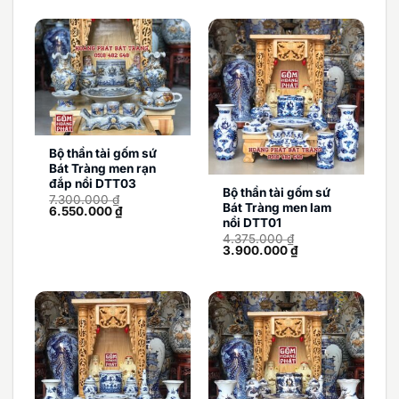
Bộ thần tài gốm sứ
Bát Tràng men rạn
đắp nổi DTT03
Bộ thần tài gốm sứ
7.300.000
₫
Bát Tràng men lam
Giá
Giá
6.550.000
₫
gốc
hiện
nổi DTT01
là:
tại
4.375.000
₫
7.300.000 ₫.
là:
Giá
Giá
3.900.000
₫
6.550.000 ₫.
gốc
hiện
là:
tại
4.375.000 ₫.
là:
3.900.000 ₫.