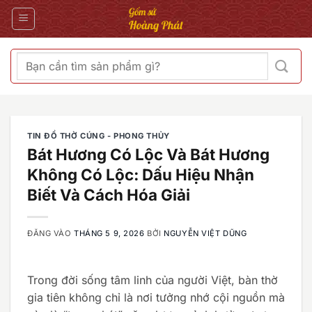
Bỏ
qua
nội
dung
Tìm
kiếm:
TIN ĐỒ THỜ CÚNG - PHONG THỦY
Bát Hương Có Lộc Và Bát Hương
Không Có Lộc: Dấu Hiệu Nhận
Biết Và Cách Hóa Giải
ĐĂNG VÀO
THÁNG 5 9, 2026
BỞI
NGUYỄN VIỆT DŨNG
Trong đời sống tâm linh của người Việt, bàn thờ
gia tiên không chỉ là nơi tưởng nhớ cội nguồn mà