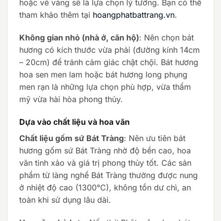
hoặc vẽ vàng sẽ là lựa chọn lý tưởng. Bạn có thể
tham khảo thêm tại
hoangphatbattrang.vn
.
Không gian nhỏ (nhà ở, căn hộ)
: Nên chọn bát
hương có kích thước vừa phải (đường kính 14cm
– 20cm) để tránh cảm giác chật chội. Bát hương
hoa sen men lam hoặc bát hương long phụng
men rạn là những lựa chọn phù hợp, vừa thẩm
mỹ vừa hài hòa phong thủy.
Dựa vào chất liệu và hoa văn
Chất liệu gốm sứ Bát Tràng
: Nên ưu tiên bát
hương gốm sứ Bát Tràng nhờ độ bền cao, hoa
văn tinh xảo và giá trị phong thủy tốt. Các sản
phẩm từ làng nghề Bát Tràng thường được nung
ở nhiệt độ cao (1300°C), không tồn dư chì, an
toàn khi sử dụng lâu dài.