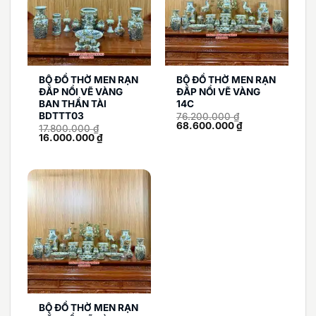
BỘ ĐỒ THỜ MEN RẠN
BỘ ĐỒ THỜ MEN RẠN
ĐẮP NỔI VẼ VÀNG
ĐẮP NỔI VẼ VÀNG
BAN THẦN TÀI
14C
BDTTT03
76.200.000
₫
Giá
Giá
68.600.000
₫
17.800.000
₫
gốc
hiện
Giá
Giá
16.000.000
₫
là:
tại
gốc
hiện
76.200.000 ₫.
là:
là:
tại
68.600.000 ₫.
17.800.000 ₫.
là:
16.000.000 ₫.
BỘ ĐỒ THỜ MEN RẠN