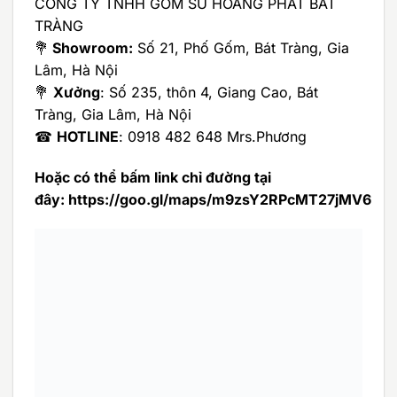
CÔNG TY TNHH GỐM SỨ HOÀNG PHÁT BÁT
TRÀNG
💐
Showroom:
Số 21, Phố Gốm, Bát Tràng, Gia
Lâm, Hà Nội
💐
Xưởng
: Số 235, thôn 4, Giang Cao, Bát
Tràng, Gia Lâm, Hà Nội
☎
HOTLINE
: 0918 482 648 Mrs.Phương
Hoặc có thể bấm link chỉ đường tại
đây:
https://goo.gl/maps/m9zsY2RPcMT27jMV6