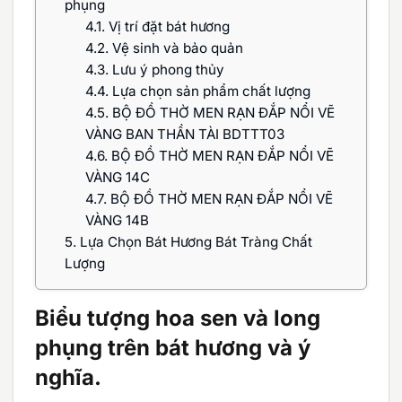
phụng
4.1.
Vị trí đặt bát hương
4.2.
Vệ sinh và bảo quản
4.3.
Lưu ý phong thủy
4.4.
Lựa chọn sản phẩm chất lượng
4.5.
BỘ ĐỒ THỜ MEN RẠN ĐẮP NỔI VẼ
VÀNG BAN THẦN TÀI BDTTT03
4.6.
BỘ ĐỒ THỜ MEN RẠN ĐẮP NỔI VẼ
VÀNG 14C
4.7.
BỘ ĐỒ THỜ MEN RẠN ĐẮP NỔI VẼ
VÀNG 14B
5.
Lựa Chọn Bát Hương Bát Tràng Chất
Lượng
Biểu tượng hoa sen và long
phụng trên bát hương và ý
nghĩa.