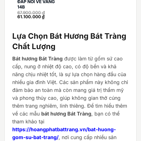
ĐẮP NỔI VẼ VÀNG
14B
67.900.000
₫
Giá
Giá
61.100.000
₫
gốc
hiện
là:
tại
67.900.000 ₫.
là:
61.100.000 ₫.
Lựa Chọn Bát Hương Bát Tràng
Chất Lượng
Bát hương Bát Tràng
được làm từ gốm sứ cao
cấp, nung ở nhiệt độ cao, có độ bền và khả
năng chịu nhiệt tốt, là sự lựa chọn hàng đầu của
nhiều gia đình Việt. Các sản phẩm này không chỉ
đảm bảo an toàn mà còn mang giá trị thẩm mỹ
và phong thủy cao, giúp không gian thờ cúng
thêm trang nghiêm, linh thiêng. Để tìm hiểu thêm
về các mẫu
bát hương Bát Tràng
, bạn có thể
tham khảo tại
https://hoangphatbattrang.vn/bat-huong-
gom-su-bat-trang/
, nơi cung cấp nhiều sản