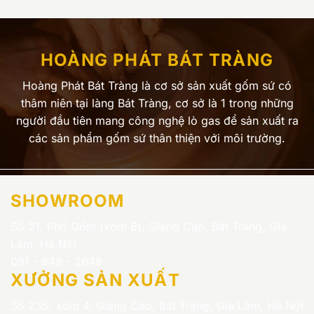
HOÀNG PHÁT BÁT TRÀNG
Hoàng Phát Bát Tràng là cơ sở sản xuất gốm sứ có
thâm niên tại làng Bát Tràng, cơ sở là 1 trong những
người đầu tiên mang công nghệ lò gas để sản xuất ra
các sản phẩm gốm sứ thân thiện với môi trường.
SHOWROOM
Số 21, Phố Gốm (xóm 6), Giang Cao, Bát Tràng, Gia
Lâm, Hà Nội
091 - 848 - 2648
XƯỞNG SẢN XUẤT
Số 235, xóm 4, Giang Cao, Bát Tràng, Gia Lâm, Hà Nội