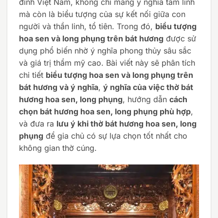
đình Việt Nam, không chỉ mang ý nghĩa tâm linh
mà còn là biểu tượng của sự kết nối giữa con
người và thần linh, tổ tiên. Trong đó,
biểu tượng
hoa sen và long phụng trên bát hương
được sử
dụng phổ biến nhờ ý nghĩa phong thủy sâu sắc
và giá trị thẩm mỹ cao. Bài viết này sẽ phân tích
chi tiết
biểu tượng hoa sen và long phụng trên
bát hương và ý nghĩa
,
ý nghĩa của việc thờ bát
hương hoa sen, long phụng
, hướng dẫn
cách
chọn bát hương hoa sen, long phụng phù hợp
,
và đưa ra
lưu ý khi thờ bát hương hoa sen, long
phụng
để gia chủ có sự lựa chọn tốt nhất cho
không gian thờ cúng.