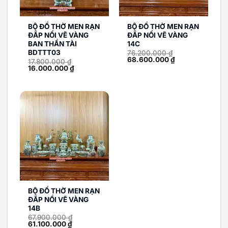
BỘ ĐỒ THỜ MEN RẠN
BỘ ĐỒ THỜ MEN RẠN
ĐẮP NỔI VẼ VÀNG
ĐẮP NỔI VẼ VÀNG
BAN THẦN TÀI
14C
BDTTT03
76.200.000
₫
Giá
Giá
68.600.000
₫
17.800.000
₫
gốc
hiện
Giá
Giá
16.000.000
₫
là:
tại
gốc
hiện
76.200.000 ₫.
là:
là:
tại
68.600.000 ₫.
17.800.000 ₫.
là:
16.000.000 ₫.
BỘ ĐỒ THỜ MEN RẠN
ĐẮP NỔI VẼ VÀNG
14B
67.900.000
₫
Giá
Giá
61.100.000
₫