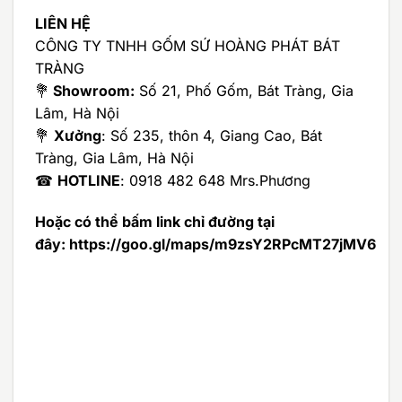
LIÊN HỆ
CÔNG TY TNHH GỐM SỨ HOÀNG PHÁT BÁT
TRÀNG
💐
Showroom:
Số 21, Phố Gốm, Bát Tràng, Gia
Lâm, Hà Nội
💐
Xưởng
: Số 235, thôn 4, Giang Cao, Bát
Tràng, Gia Lâm, Hà Nội
☎
HOTLINE
: 0918 482 648 Mrs.Phương
Hoặc có thể bấm link chỉ đường tại
đây:
https://goo.gl/maps/m9zsY2RPcMT27jMV6