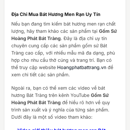
gốc
hiện
là:
tại
67.900.000 ₫.
là:
61.100.000 ₫.
Địa Chỉ Mua Bát Hương Men Rạn Uy Tín
Nếu bạn đang tìm kiếm bát hương men rạn chất
lượng, hãy tham khảo các sản phẩm tại
Gốm Sứ
Hoàng Phát Bát Tràng
. Đây là địa chỉ uy tín
chuyên cung cấp các sản phẩm gốm sứ Bát
Tràng cao cấp, với nhiều mẫu mã đa dạng, phù
hợp cho nhu cầu thờ cúng và trang trí. Bạn có
thể truy cập website
Hoangphatbattrang.vn
để
xem chi tiết các sản phẩm.
Ngoài ra, bạn có thể xem các video về bát
hương Bát Tràng trên kênh YouTube
Gốm Sứ
Hoàng Phát Bát Tràng
để hiểu rõ hơn về quy
trình sản xuất và ý nghĩa của từng sản phẩm.
Dưới đây là một số video tham khảo: