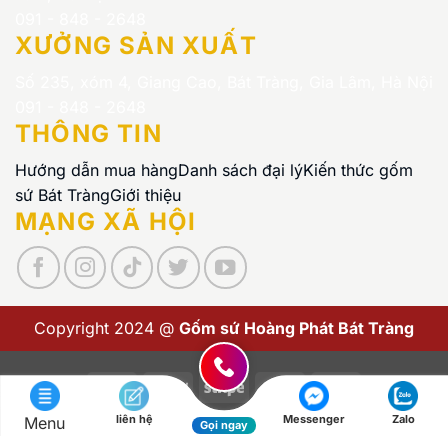
091 - 848 - 2648
XƯỞNG SẢN XUẤT
Số 235, xóm 4, Giang Cao, Bát Tràng, Gia Lâm, Hà Nội
091 - 848 - 2648
THÔNG TIN
Hướng dẫn mua hàng
Danh sách đại lý
Kiến thức gốm
sứ Bát Tràng
Giới thiệu
MẠNG XÃ HỘI
Copyright 2024 @
Gốm sứ Hoàng Phát Bát Tràng
Visa
PayPal
Stripe
MasterCard
Cash
On
liên hệ
Messenger
Zalo
Menu
Copyright 2026 ©
Gốm sứ Hoàng Phát Bát Tràng
Gọi ngay
Delivery