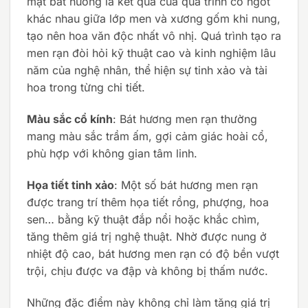
mặt bát hương là kết quả của quá trình co ngót
khác nhau giữa lớp men và xương gốm khi nung,
tạo nên hoa văn độc nhất vô nhị. Quá trình tạo ra
men rạn đòi hỏi kỹ thuật cao và kinh nghiệm lâu
năm của nghệ nhân, thể hiện sự tinh xảo và tài
hoa trong từng chi tiết.
Màu sắc cổ kính
: Bát hương men rạn thường
mang màu sắc trầm ấm, gợi cảm giác hoài cổ,
phù hợp với không gian tâm linh.
Họa tiết tinh xảo
: Một số bát hương men rạn
được trang trí thêm họa tiết rồng, phượng, hoa
sen… bằng kỹ thuật đắp nổi hoặc khắc chìm,
tăng thêm giá trị nghệ thuật. Nhờ được nung ở
nhiệt độ cao, bát hương men rạn có độ bền vượt
trội, chịu được va đập và không bị thấm nước.
Những đặc điểm này không chỉ làm tăng giá trị