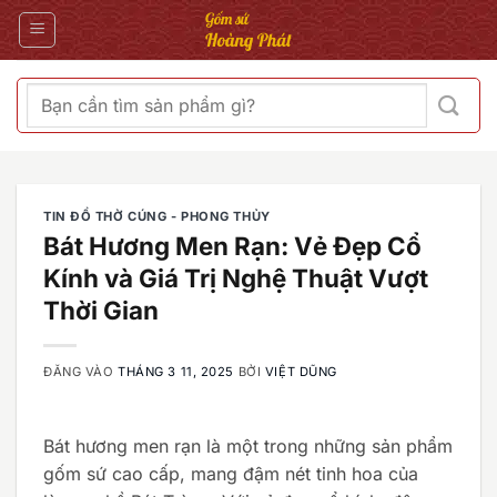
Bỏ
qua
nội
dung
Tìm
kiếm:
TIN ĐỒ THỜ CÚNG - PHONG THỦY
Bát Hương Men Rạn: Vẻ Đẹp Cổ
Kính và Giá Trị Nghệ Thuật Vượt
Thời Gian
ĐĂNG VÀO
THÁNG 3 11, 2025
BỞI
VIỆT DŨNG
Bát hương men rạn là một trong những sản phẩm
gốm sứ cao cấp, mang đậm nét tinh hoa của