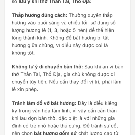
số
lưu ý khi thờ Thần Tài, Thổ Địa
:
Thắp hương đúng cách:
Thường xuyên thắp
hương vào buổi sáng và chiều tối, sử dụng số
lượng hương lẻ (1, 3, hoặc 5 nén) để thể hiện
lòng thành kính. Không để bát hương bị tắt
hương giữa chừng, vì điều này được coi là
không tốt.
Không tự ý di chuyển bàn thờ:
Sau khi an vị bàn
thờ Thần Tài, Thổ Địa, gia chủ không được di
chuyển tùy tiện. Nếu cần thay đổi vị trí, phải làm
lễ xin phép.
Tránh làm đổ vỡ bát hương:
Đây là điều kiêng
kỵ trong văn hóa tâm linh, vì vậy cần cẩn thận
khi lau dọn bàn thờ, đặc biệt là với những gia
đình có trẻ nhỏ hoặc thú cưng. Để tránh sự cố,
nên chọn
bát hương gốm sứ
chất lượng cao từ