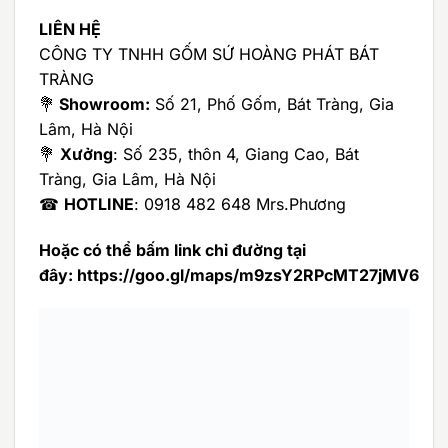
LIÊN HỆ
CÔNG TY TNHH GỐM SỨ HOÀNG PHÁT BÁT
TRÀNG
💐
Showroom:
Số 21, Phố Gốm, Bát Tràng, Gia
Lâm, Hà Nội
💐
Xưởng
: Số 235, thôn 4, Giang Cao, Bát
Tràng, Gia Lâm, Hà Nội
☎
HOTLINE
: 0918 482 648 Mrs.Phương
Hoặc có thể bấm link chỉ đường tại
đây:
https://goo.gl/maps/m9zsY2RPcMT27jMV6