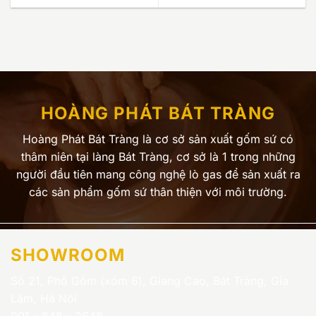
HOÀNG PHÁT BÁT TRÀNG
Hoàng Phát Bát Tràng là cơ sở sản xuất gốm sứ có
thâm niên tại làng Bát Tràng, cơ sở là 1 trong những
người đầu tiên mang công nghệ lò gas để sản xuất ra
các sản phẩm gốm sứ thân thiện với môi trường.
SHOWROOM
Số 21, Phố Gốm (xóm 6), Giang Cao, Bát Tràng, Gia
Lâm, Hà Nội
091 - 848 - 2648