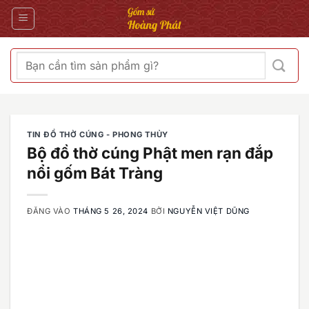
Bỏ
qua
nội
dung
Tìm
kiếm:
TIN ĐỒ THỜ CÚNG - PHONG THỦY
Bộ đồ thờ cúng Phật men rạn đắp
nổi gốm Bát Tràng
ĐĂNG VÀO
THÁNG 5 26, 2024
BỞI
NGUYỄN VIỆT DŨNG