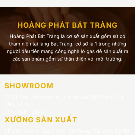
HOÀNG PHÁT BÁT TRÀNG
Hoàng Phát Bát Tràng là cơ sở sản xuất gốm sứ có
thâm niên tại làng Bát Tràng, cơ sở là 1 trong những
người đầu tiên mang công nghệ lò gas để sản xuất ra
các sản phẩm gốm sứ thân thiện với môi trường.
SHOWROOM
Số 21, Phố Gốm (xóm 6), Giang Cao, Bát Tràng, Gia
Lâm, Hà Nội
091 - 848 - 2648
XƯỞNG SẢN XUẤT
Số 235, xóm 4, Giang Cao, Bát Tràng, Gia Lâm, Hà Nội