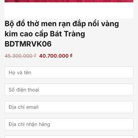
Bộ đồ thờ men rạn đắp nổi vàng
kim cao cấp Bát Tràng
BDTMRVK06
Giá
Giá
45.300.000
₫
40.700.000
₫
gốc
hiện
là:
tại
45.300.000 ₫.
là:
40.700.000 ₫.