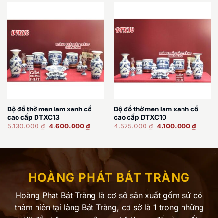
Bộ đồ thờ men lam xanh cổ
Bộ đồ thờ men lam xanh cổ
cao cấp DTXC13
cao cấp DTXC10
Giá
Giá
Giá
Giá
5.130.000
₫
4.600.000
₫
4.575.000
₫
4.100.000
₫
gốc
hiện
gốc
hiện
là:
tại
là:
tại
5.130.000 ₫.
là:
4.575.000 ₫.
là:
4.600.000 ₫.
4.100.
HOÀNG PHÁT BÁT TRÀNG
Hoàng Phát Bát Tràng là cơ sở sản xuất gốm sứ có
thâm niên tại làng Bát Tràng, cơ sở là 1 trong những