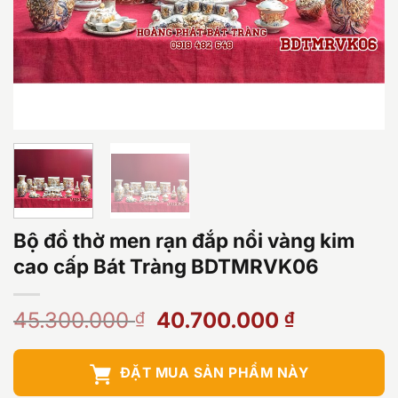
Bộ đồ thờ men rạn đắp nổi vàng kim
cao cấp Bát Tràng BDTMRVK06
Giá
Giá
45.300.000
40.700.000
₫
₫
gốc
hiện
là:
tại
ĐẶT MUA SẢN PHẨM NÀY
45.300.000 ₫.
là: