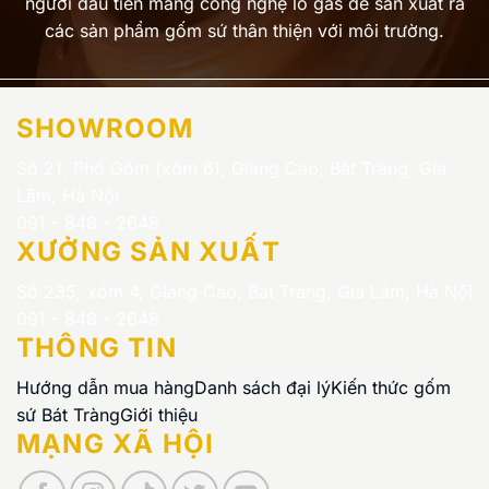
người đầu tiên mang công nghệ lò gas để sản xuất ra
các sản phẩm gốm sứ thân thiện với môi trường.
SHOWROOM
Số 21, Phố Gốm (xóm 6), Giang Cao, Bát Tràng, Gia
Lâm, Hà Nội
091 - 848 - 2648
XƯỞNG SẢN XUẤT
Số 235, xóm 4, Giang Cao, Bát Tràng, Gia Lâm, Hà Nội
091 - 848 - 2648
THÔNG TIN
Hướng dẫn mua hàng
Danh sách đại lý
Kiến thức gốm
sứ Bát Tràng
Giới thiệu
MẠNG XÃ HỘI