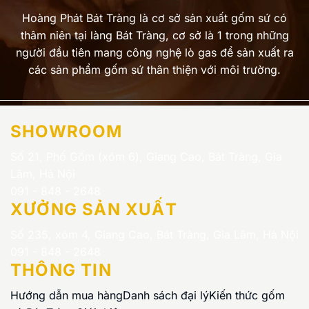
Hoàng Phát Bát Tràng là cơ sở sản xuất gốm sứ có
thâm niên tại làng Bát Tràng, cơ sở là 1 trong những
người đầu tiên mang công nghệ lò gas để sản xuất ra
các sản phẩm gốm sứ thân thiện với môi trường.
SHOWROOM
Số 21, Phố Gốm (xóm 6), Giang Cao, Bát Tràng, Gia
Lâm, Hà Nội
091 - 848 - 2648
XƯỞNG SẢN XUẤT
Số 235, xóm 4, Giang Cao, Bát Tràng, Gia Lâm, Hà Nội
091 - 848 - 2648
THÔNG TIN
Hướng dẫn mua hàng
Danh sách đại lý
Kiến thức gốm