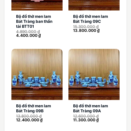
Bộ đồ thờ men lam
Bộ đồ thờ men lam
Bát Tràng ban thần
Bát Tràng 09C
tài BTT01
15.300.000
₫
Giá
Giá
13.800.000
₫
4.890.000
₫
gốc
hiện
Giá
Giá
4.400.000
₫
là:
tại
gốc
hiện
15.300.000 ₫.
là:
là:
tại
13.800.000 ₫.
4.890.000 ₫.
là:
4.400.000 ₫.
Bộ đồ thờ men lam
Bộ đồ thờ men lam
Bát Tràng 09B
Bát Tràng 09A
13.800.000
₫
12.600.000
₫
Giá
Giá
Giá
Giá
12.400.000
₫
11.300.000
₫
gốc
hiện
gốc
hiện
là:
tại
là:
tại