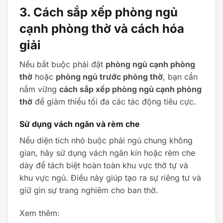
13.800.000 ₫.
là:
12.600.000 ₫.
là:
12.400.000 ₫.
11.300.000 ₫.
3. Cách sắp xếp phòng ngủ
cạnh phòng thờ và cách hóa
giải
Nếu bắt buộc phải đặt
phòng ngủ cạnh phòng
thờ
hoặc
phòng ngủ trước phòng thờ
, bạn cần
nắm vững
cách sắp xếp phòng ngủ cạnh phòng
thờ
để giảm thiểu tối đa các tác động tiêu cực.
Sử dụng vách ngăn và rèm che
Nếu diện tích nhỏ buộc phải ngủ chung không
gian, hãy sử dụng vách ngăn kín hoặc rèm che
dày để tách biệt hoàn toàn khu vực thờ tự và
khu vực ngủ. Điều này giúp tạo ra sự riêng tư và
giữ gìn sự trang nghiêm cho ban thờ.
Xem thêm: