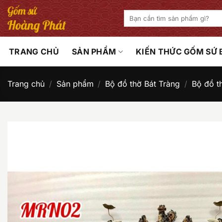
Bỏ
Tìm
qua
kiếm:
nội
dung
TRANG CHỦ
SẢN PHẨM
KIẾN THỨC GỐM SỨ
Trang chủ
/
Sản phẩm
/
Bộ đồ thờ Bát Tràng
/
Bộ đồ t