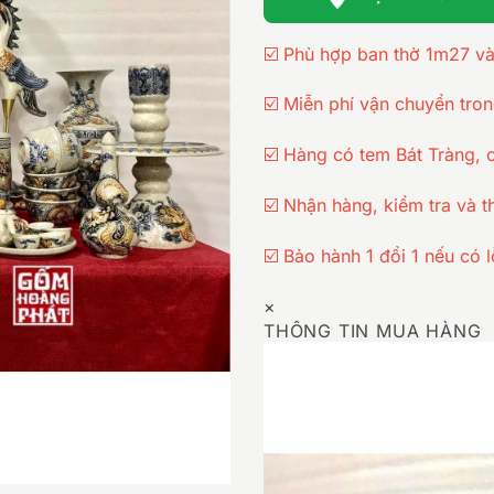
☑️ Phù hợp ban thờ 1m27 v
☑️ Miễn phí vận chuyển tro
☑️ Hàng có tem Bát Tràng, 
☑️ Nhận hàng, kiểm tra và t
☑️ Bảo hành 1 đổi 1 nếu có l
×
THÔNG TIN MUA HÀNG