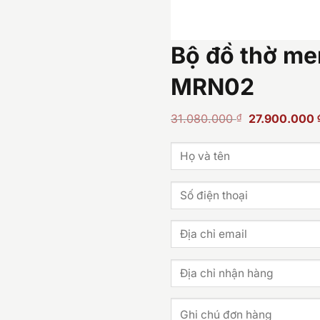
Bộ đồ thờ me
MRN02
Giá
31.080.000
₫
27.900.000
gốc
là:
31.080.000 ₫