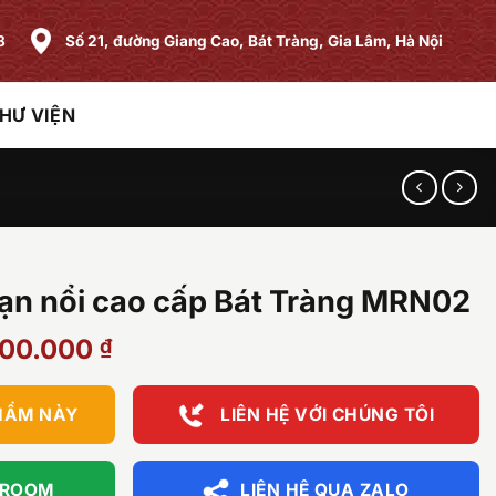
8
Số 21, đường Giang Cao, Bát Tràng, Gia Lâm, Hà Nội
HƯ VIỆN
rạn nổi cao cấp Bát Tràng MRN02
Giá
900.000
₫
hiện
tại
HẨM NÀY
LIÊN HỆ VỚI CHÚNG TÔI
80.000 ₫.
là:
27.900.000 ₫.
WROOM
LIÊN HỆ QUA ZALO