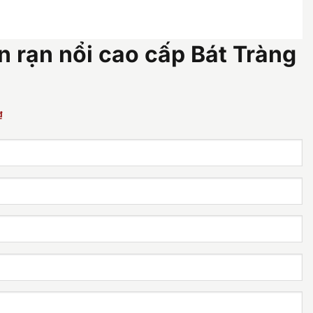
n rạn nổi cao cấp Bát Tràng
Giá
₫
hiện
tại
.
là:
27.900.000 ₫.