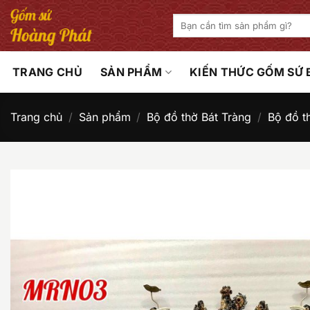
Bỏ
Tìm
qua
kiếm:
nội
dung
TRANG CHỦ
SẢN PHẨM
KIẾN THỨC GỐM SỨ
Trang chủ
/
Sản phẩm
/
Bộ đồ thờ Bát Tràng
/
Bộ đồ t