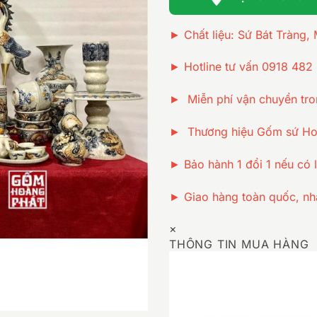
► Chất liệu: Sứ Bát Tràng,
► Hotline tư vấn 0918 482
► Miễn phí vận chuyển tro
► Thương hiệu Gốm sứ Hoà
► Bảo hành 1 đổi 1 nếu có l
► Giao hàng toàn quốc, nh
×
THÔNG TIN MUA HÀNG