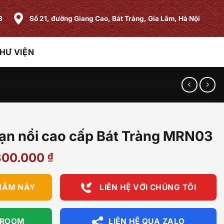
8
Số 21, đường Giang Cao, Bát Tràng, Gia Lâm, Hà Nội
HƯ VIỆN
rạn nổi cao cấp Bát Tràng MRN03
Giá
800.000
₫
hiện
tại
HẨM NÀY
LIÊN HỆ VỚI CHÚNG TÔI
00.000 ₫.
là:
33.800.000 ₫.
WROOM
LIÊN HỆ QUA ZALO