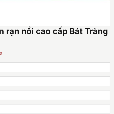
n rạn nổi cao cấp Bát Tràng
Giá
₫
hiện
tại
.
là:
33.800.000 ₫.