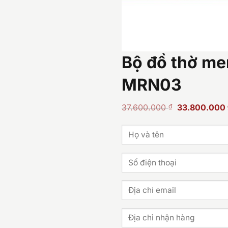
Bộ đồ thờ me
MRN03
Giá
37.600.000
₫
33.800.000
gốc
là:
37.600.000 ₫