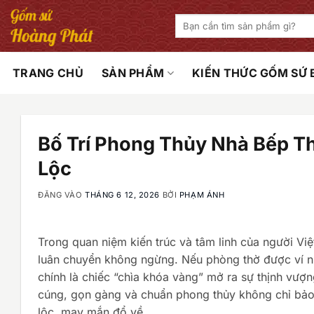
Bỏ
Tìm
qua
kiếm:
nội
dung
TRANG CHỦ
SẢN PHẨM
KIẾN THỨC GỐM SỨ
Bố Trí Phong Thủy Nhà Bếp T
Lộc
ĐĂNG VÀO
THÁNG 6 12, 2026
BỞI
PHẠM ÁNH
Trong quan niệm kiến trúc và tâm linh của người Việ
luân chuyển không ngừng. Nếu phòng thờ được ví như
chính là chiếc “chìa khóa vàng” mở ra sự thịnh vượ
cúng, gọn gàng và chuẩn phong thủy không chỉ bảo 
lộc, may mắn đổ về.