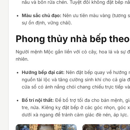
nấu và bồn rửa chén. Tuyệt đối không đặt bếp nấ
Màu sắc chủ đạo:
Nên ưu tiên màu vàng (tương s
sự ổn định, vững chãi).
Phong thủy nhà bếp the
Người mệnh Mộc gắn liền với cỏ cây, hoa lá và sự đ
nhiên.
Hướng bếp đại cát:
Nên đặt bếp quay về hướng 
nguồn tài lộc và tăng cường sinh khí cho cả gia 
cửa sổ có ánh nắng chói chang chiếu trực tiếp và
Bố trí nội thất:
Để bổ trợ tối đa cho bản mệnh, gi
tre, nứa. Kiêng kỵ đặt bếp ở các góc nhọn, góc 
dưới xà ngang để tránh cảm giác đè nén, áp lực.