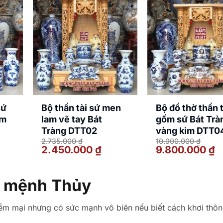
sứ
Bộ thần tài sứ men
Bộ đồ thờ thần t
am
lam vẽ tay Bát
gốm sứ Bát Trà
Tràng DTT02
vàng kim DTT0
2.735.000
₫
10.900.000
₫
Giá
Giá
Giá
Gi
2.450.000
₫
9.800.000
₫
n
gốc
hiện
gốc
hi
là:
tại
là:
tại
2.735.000 ₫.
là:
10.900.000 ₫.
là:
00.000 ₫.
2.450.000 ₫.
9.
o mệnh Thủy
ềm mại nhưng có sức mạnh vô biên nếu biết cách khơi thô