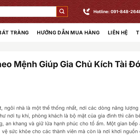
Hotline: 091-848-264
 BÁT TRÀNG
HƯỚNG DẪN MUA HÀNG
LIÊN HỆ
T
heo Mệnh Giúp Gia Chủ Kích Tài Đ
t, ngôi nhà là một thể thống nhất, nơi các dòng năng lượng
 nơi tụ khí, phòng khách là bộ mặt của gia đình thì căn b
ng, an khang và giữ lửa hạnh phúc cho tổ ấm. Một gian bếp
vệ sức khỏe cho các thành viên mà còn là nơi khơi nguồn 