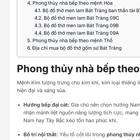
4.
Phong thủy nhà bếp theo mệnh Hỏa
4.1.
Bộ đồ thờ men lam Bát Tràng ban thần tài 
4.2.
Bộ đồ thờ men lam Bát Tràng 09C
4.3.
Bộ đồ thờ men lam Bát Tràng 09B
4.4.
Bộ đồ thờ men lam Bát Tràng 09A
5.
Phong thủy nhà bếp theo mệnh Thổ
6.
Địa chỉ mua bộ đồ thờ gốm sứ Bát Tràng
Phong thủy nhà bếp the
Mệnh Kim tượng trưng cho kim khí, kim loại thiêng l
hiện đại và sáng sủa.
Hướng bếp đại cát:
Gia chủ nên chọn hướng Nam
nhận mãnh liệt nguồn năng lượng tích cực, mang 
Nam hay Tây Bắc kẻo tổn hao phúc khí.
Bố trí nội thất:
Yếu tố cốt lõi trong
phong thủy n