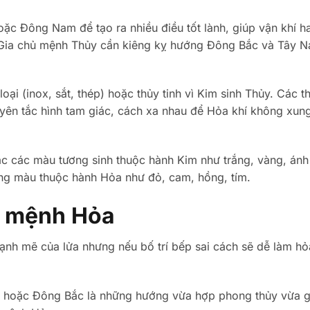
c Đông Nam để tạo ra nhiều điều tốt lành, giúp vận khí h
. Gia chủ mệnh Thủy cần kiêng kỵ hướng Đông Bắc và Tây N
oại (inox, sắt, thép) hoặc thủy tinh vì Kim sinh Thủy. Các th
uyên tắc hình tam giác, cách xa nhau để Hỏa khí không xun
các màu tương sinh thuộc hành Kim như trắng, vàng, ánh 
tông màu thuộc hành Hỏa như đỏ, cam, hồng, tím.
o mệnh Hỏa
 mẽ của lửa nhưng nếu bố trí bếp sai cách sẽ dễ làm hỏ
oặc Đông Bắc là những hướng vừa hợp phong thủy vừa g