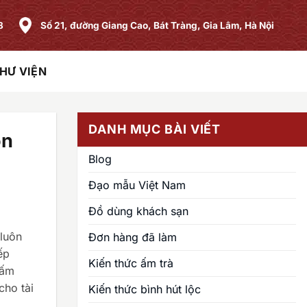
8
Số 21, đường Giang Cao, Bát Tràng, Gia Lâm, Hà Nội
HƯ VIỆN
DANH MỤC BÀI VIẾT
ón
Blog
Đạo mẫu Việt Nam
Đồ dùng khách sạn
 luôn
Đơn hàng đã làm
ếp
Kiến thức ấm trà
 ấm
cho tài
Kiến thức bình hút lộc