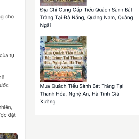
Địa Chỉ Cung Cấp Tiểu Quách Sành Bát
ng cho
Tràng Tại Đà Nẵng, Quảng Nam, Quảng
Ngãi
của tự
mẽ
rước
Mua Quách Tiểu Sành Bát Tràng Tại
Thanh Hóa, Nghệ An, Hà Tĩnh Giá
Xưởng
nhiên,
ược đặt