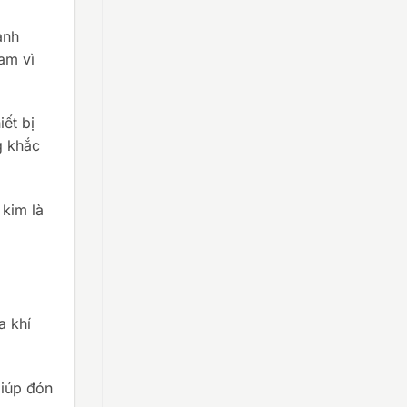
anh
am vì
iết bị
g khắc
kim là
a khí
iúp đón