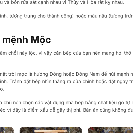
u và bồn rửa sát cạnh nhau vì Thủy và Hỏa rất kỵ nhau.
inh, tượng trưng cho thành công) hoặc màu nâu (tượng trư
o mệnh Mộc
âm chồi nảy lộc, vì vậy căn bếp của bạn nên mang hơi thở 
mặt trời mọc là hướng Đông hoặc Đông Nam để hút mạnh 
đình. Tránh đặt bếp nhìn thẳng ra cửa chính hoặc đặt ngay t
o.
a chủ nên chọn các vật dụng nhà bếp bằng chất liệu gỗ tự 
xéo vì đây là điềm xấu dễ gây thị phi. Bàn ăn cũng không đ