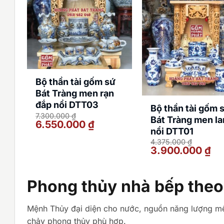
Bộ thần tài gốm sứ
Bát Tràng men rạn
đắp nổi DTT03
Bộ thần tài gốm 
7.300.000
₫
Bát Tràng men l
Giá
Giá
6.550.000
₫
gốc
hiện
nổi DTT01
là:
tại
4.375.000
₫
7.300.000 ₫.
là:
Giá
Giá
3.900.000
₫
6.550.000 ₫.
gốc
hiệ
là:
tại
4.375.000 ₫.
là:
3.9
Phong thủy nhà bếp the
Mệnh Thủy đại diện cho nước, nguồn năng lượng m
chảy phong thủy phù hợp.