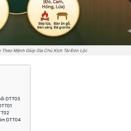
p Theo Mệnh Giúp Gia Chủ Kích Tài Đón Lộc
nổi DTT03
 DTT01
DTT02
 kim DTT04