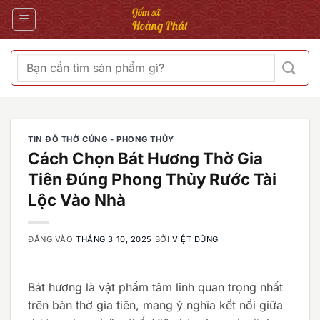
Bỏ
qua
nội
dung
Tìm
kiếm:
TIN ĐỒ THỜ CÚNG - PHONG THỦY
Cách Chọn Bát Hương Thờ Gia
Tiên Đúng Phong Thủy Rước Tài
Lộc Vào Nhà
ĐĂNG VÀO
THÁNG 3 10, 2025
BỞI
VIỆT DŨNG
Bát hương là vật phẩm tâm linh quan trọng nhất
trên bàn thờ gia tiên, mang ý nghĩa kết nối giữa