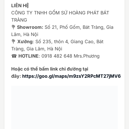
LIÊN HỆ
CÔNG TY TNHH GỐM SỨ HOÀNG PHÁT BÁT
TRÀNG
💐
Showroom:
Số 21, Phố Gốm, Bát Tràng, Gia
Lâm, Hà Nội
💐
Xưởng
: Số 235, thôn 4, Giang Cao, Bát
Tràng, Gia Lâm, Hà Nội
☎
HOTLINE
: 0918 482 648 Mrs.Phương
Hoặc có thể bấm link chỉ đường tại
đây:
https://goo.gl/maps/m9zsY2RPcMT27jMV6