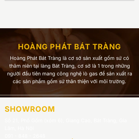
HOÀNG PHÁT BÁT TRÀNG
Hoàng Phát Bát Tràng là cơ sở sản xuất gốm sứ có
thâm niên tại làng Bát Tràng, cơ sở là 1 trong những
người đầu tiên mang công nghệ lò gas để sản xuất ra
các sản phẩm gốm sứ thân thiện với môi trường.
SHOWROOM
Số 21, Phố Gốm (xóm 6), Giang Cao, Bát Tràng, Gia
Lâm, Hà Nội
091 - 848 - 2648