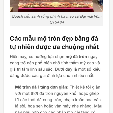
Quách tiểu sành rồng phình ba màu cỡ Đại mái Vòm
QTSA84
Các mẫu mộ tròn đẹp bằng đá
tự nhiên được ưa chuộng nhất
Hiện nay, xu hướng lựa chọn
mộ đá tròn
ngày
càng trở nên phổ biến nhờ tính thẩm mỹ cao và
giá trị tâm linh sâu sắc. Dưới đây là một số kiểu
dáng được các gia đình lựa chọn nhiều nhất:
Mộ tròn đá 1 tầng đơn giản:
Thiết kế tối giản
với một thớt đá tròn nguyên khối hoặc ghép
từ các thớt đá cung tròn, chạm khắc hoa văn
lá sòi, hoa sen hoặc vân mây nhẹ nhàng. Mẫu
này phù hợp cho các phần mộ cải táng có