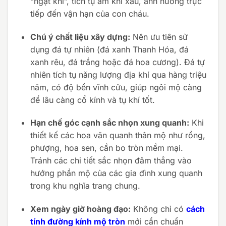
“ngạt khí”, tích tụ âm khí xấu, ảnh hưởng trực
tiếp đến vận hạn của con cháu.
Chú ý chất liệu xây dựng:
Nên ưu tiên sử
dụng đá tự nhiên (đá xanh Thanh Hóa, đá
xanh rêu, đá trắng hoặc đá hoa cương). Đá tự
nhiên tích tụ năng lượng địa khí qua hàng triệu
năm, có độ bền vĩnh cửu, giúp ngôi mộ càng
để lâu càng cổ kính và tụ khí tốt.
Hạn chế góc cạnh sắc nhọn xung quanh:
Khi
thiết kế các hoa văn quanh thân mộ như rồng,
phượng, hoa sen, cần bo tròn mềm mại.
Tránh các chi tiết sắc nhọn đâm thẳng vào
hướng phần mộ của các gia đình xung quanh
trong khu nghĩa trang chung.
Xem ngày giờ hoàng đạo:
Không chỉ có
cách
tính đường kính mộ tròn
mới cần chuẩn