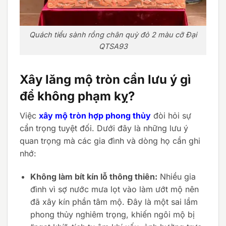
Quách tiểu sành rồng chân quỳ đỏ 2 màu cỡ Đại
QTSA93
Xây lăng mộ tròn cần lưu ý gì
để không phạm kỵ?
Việc
xây mộ tròn hợp phong thủy
đòi hỏi sự
cẩn trọng tuyệt đối. Dưới đây là những lưu ý
quan trọng mà các gia đình và dòng họ cần ghi
nhớ:
Không làm bít kín lỗ thông thiên:
Nhiều gia
đình vì sợ nước mưa lọt vào làm ướt mộ nên
đã xây kín phần tâm mộ. Đây là một sai lầm
phong thủy nghiêm trọng, khiến ngôi mộ bị