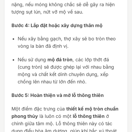
nặng, nếu móng không chắc sẽ dễ gây ra hiện
tượng sụt lún, nứt vỡ mộ về sau.
Bước 4: Lắp đặt hoặc xây dựng thân mộ
Nếu xây bằng gạch, thợ xây sẽ bo tròn theo
vòng la bàn đã định vị.
Nếu sử dụng
mộ đá tròn
, các lớp thớt đá
(cung tròn) sẽ được ghép lại với nhau bằng
mộng và chất kết dính chuyên dụng, xếp
chồng lên nhau từ lớn đến nhỏ.
Bước 5: Hoàn thiện và mở lỗ thông thiên
Một điểm đặc trưng của
thiết kế mộ tròn chuẩn
phong thủy
là luôn có một
lỗ thông thiên
ở
chính giữa tâm mộ. Lỗ thông thiên này có tác
dụng điều hòa âm dương, giúp khí hắc xú thoát