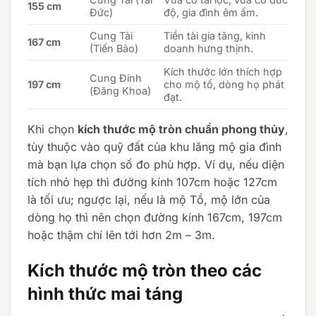
155 cm
Đức)
độ, gia đình êm ấm.
Cung Tài
Tiền tài gia tăng, kinh
167 cm
(Tiến Bảo)
doanh hưng thịnh.
Kích thước lớn thích hợp
Cung Đinh
197 cm
cho mộ tổ, dòng họ phát
(Đăng Khoa)
đạt.
Khi chọn
kích thước mộ tròn chuẩn phong thủy
,
tùy thuộc vào quỹ đất của khu lăng mộ gia đình
mà bạn lựa chọn số đo phù hợp. Ví dụ, nếu diện
tích nhỏ hẹp thì đường kính 107cm hoặc 127cm
là tối ưu; ngược lại, nếu là mộ Tổ, mộ lớn của
dòng họ thì nên chọn đường kính 167cm, 197cm
hoặc thậm chí lên tới hơn 2m – 3m.
Kích thước mộ tròn theo các
hình thức mai táng