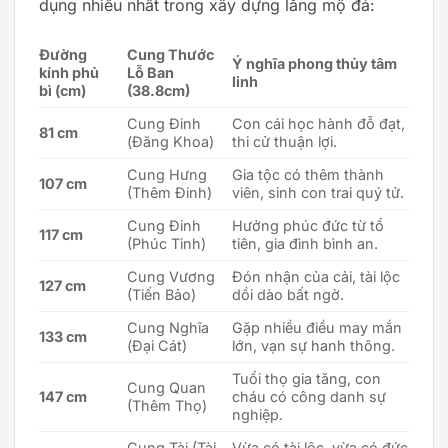
dụng nhiều nhất trong xây dựng lăng mộ đá:
Đường
Cung Thước
Ý nghĩa phong thủy tâm
kính phủ
Lỗ Ban
linh
bì (cm)
(38.8cm)
Cung Đinh
Con cái học hành đỗ đạt,
81 cm
(Đăng Khoa)
thi cử thuận lợi.
Cung Hưng
Gia tộc có thêm thành
107 cm
(Thêm Đinh)
viên, sinh con trai quý tử.
Cung Đinh
Hưởng phúc đức từ tổ
117 cm
(Phúc Tinh)
tiên, gia đình bình an.
Cung Vương
Đón nhận của cải, tài lộc
127 cm
(Tiến Bảo)
dồi dào bất ngờ.
Cung Nghĩa
Gặp nhiều điều may mắn
133 cm
(Đại Cát)
lớn, vạn sự hanh thông.
Tuổi thọ gia tăng, con
Cung Quan
147 cm
cháu có công danh sự
(Thêm Thọ)
nghiệp.
Cung Tài (Tài
Vừa có tài lộc, vừa có đức