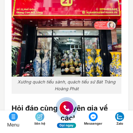
Xưởng quách tiểu sành, quách tiểu sứ Bát Tràng
Hoàng Phát
Hỏi đáp cùng chuyên gia về
kích thước và cách xây mộ tròn
liên hệ
Messenger
Zalo
Menu
Gọi ngay
Để giúp quý dòng họ giải đáp những thắc mắc