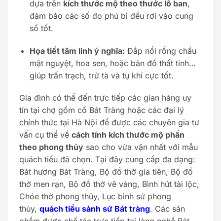
dựa trên
kích thước mộ theo thước lỗ ban
,
đảm bảo các số đo phủ bì đều rơi vào cung
số tốt.
Họa tiết tâm linh ý nghĩa:
Đắp nổi rồng chầu
mặt nguyệt, hoa sen, hoặc bản đồ thất tinh…
giúp trấn trạch, trừ tà và tụ khí cực tốt.
Gia đình có thể đến trực tiếp các gian hàng uy
tín tại chợ gốm cổ Bát Tràng hoặc các đại lý
chính thức tại Hà Nội để được các chuyên gia tư
vấn cụ thể về
cách tính kích thước mộ phần
theo phong thủy
sao cho vừa vặn nhất với mẫu
quách tiểu đã chọn. Tại đây cung cấp đa dạng:
Bát hương Bát Tràng, Bộ đồ thờ gia tiên, Bộ đồ
thờ men rạn, Bộ đồ thờ vẽ vàng, Bình hút tài lộc,
Chóe thờ phong thủy, Lục bình sứ phong
thủy,
quách tiểu sành sứ Bát tràng
. Các sản