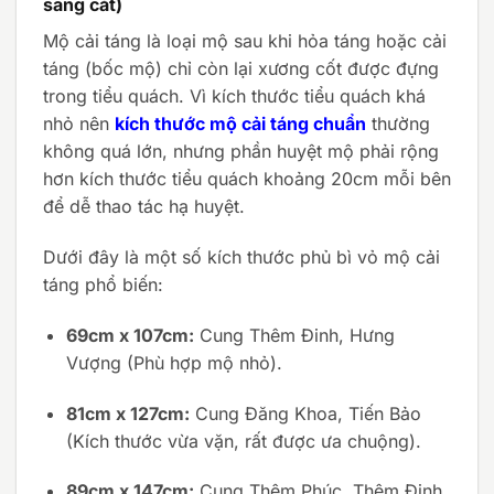
sang cát)
Mộ cải táng là loại mộ sau khi hỏa táng hoặc cải
táng (bốc mộ) chỉ còn lại xương cốt được đựng
trong tiểu quách. Vì kích thước tiểu quách khá
nhỏ nên
kích thước mộ cải táng chuẩn
thường
không quá lớn, nhưng phần huyệt mộ phải rộng
hơn kích thước tiểu quách khoảng 20cm mỗi bên
để dễ thao tác hạ huyệt.
Dưới đây là một số kích thước phủ bì vỏ mộ cải
táng phổ biến:
69cm x 107cm:
Cung Thêm Đinh, Hưng
Vượng (Phù hợp mộ nhỏ).
81cm x 127cm:
Cung Đăng Khoa, Tiến Bảo
(Kích thước vừa vặn, rất được ưa chuộng).
89cm x 147cm:
Cung Thêm Phúc, Thêm Đinh.