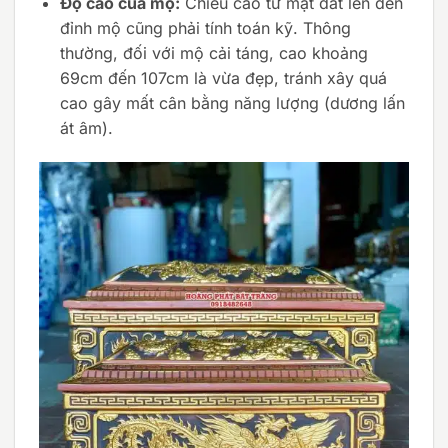
Độ cao của mộ:
Chiều cao từ mặt đất lên đến
đỉnh mộ cũng phải tính toán kỹ. Thông
thường, đối với mộ cải táng, cao khoảng
69cm đến 107cm là vừa đẹp, tránh xây quá
cao gây mất cân bằng năng lượng (dương lấn
át âm).