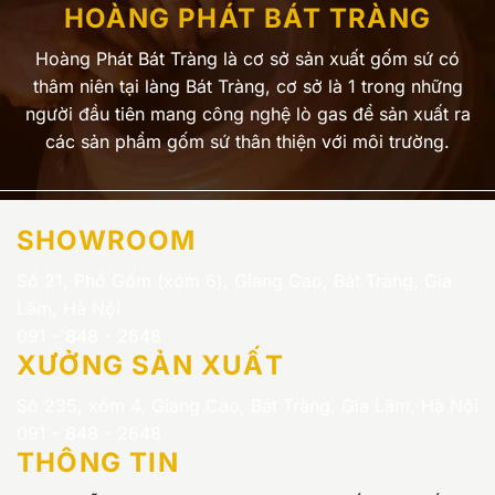
HOÀNG PHÁT BÁT TRÀNG
Hoàng Phát Bát Tràng là cơ sở sản xuất gốm sứ có
thâm niên tại làng Bát Tràng, cơ sở là 1 trong những
người đầu tiên mang công nghệ lò gas để sản xuất ra
các sản phẩm gốm sứ thân thiện với môi trường.
SHOWROOM
Số 21, Phố Gốm (xóm 6), Giang Cao, Bát Tràng, Gia
Lâm, Hà Nội
091 - 848 - 2648
XƯỞNG SẢN XUẤT
Số 235, xóm 4, Giang Cao, Bát Tràng, Gia Lâm, Hà Nội
091 - 848 - 2648
THÔNG TIN