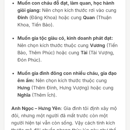
Muốn con cháu đỗ đạt, làm quan, học hành
giỏi giang:
Nên chọn kích thước rơi vào cung
Đinh
(Đăng Khoa) hoặc cung
Quan
(Thuận
Khoa, Tiến Bảo).
Muốn gia tộc giàu có, kinh doanh phát đạt:
Nên chọn kích thước thuộc cung
Vương
(Tiến
Bảo, Thêm Phúc) hoặc cung
Tài
(Tài Vượng,
Đón Phúc).
Muốn gia đình đông con nhiều cháu, gia đạo
êm ấm:
Nên chọn kích thước thuộc cung
Hưng
(Thêm Đinh, Hưng Vượng) hoặc cung
Nghĩa
(Thêm Ích).
Anh Ngọc – Hưng Yên
: Gia đình tôi định xây mộ
đôi, nhưng một người đã mất trước còn một
người hiện tại vẫn còn sống. Vậy cách tính kích
thước mộ đôi chuẩn phong thủy lúc này như thế