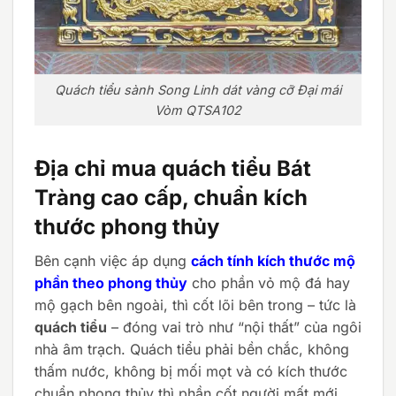
Quách tiểu sành Song Linh dát vàng cỡ Đại mái
Vòm QTSA102
Địa chỉ mua quách tiểu Bát
Tràng cao cấp, chuẩn kích
thước phong thủy
Bên cạnh việc áp dụng
cách tính kích thước mộ
phần theo phong thủy
cho phần vỏ mộ đá hay
mộ gạch bên ngoài, thì cốt lõi bên trong – tức là
quách tiểu
– đóng vai trò như “nội thất” của ngôi
nhà âm trạch. Quách tiểu phải bền chắc, không
thấm nước, không bị mối mọt và có kích thước
chuẩn phong thủy thì phần cốt người mất mới