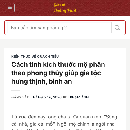
Bỏ
qua
nội
dung
Tìm
kiếm:
KIẾN THỨC VỀ QUÁCH TIỂU
Cách tính kích thước mộ phần
theo phong thủy giúp gia tộc
hưng thịnh, bình an
ĐĂNG VÀO
THÁNG 5 19, 2026
BỞI
PHẠM ÁNH
Từ xưa đến nay, ông cha ta đã quan niệm “Sống
cái nhà, già cái mồ”. Ngôi mộ chính là ngôi nhà