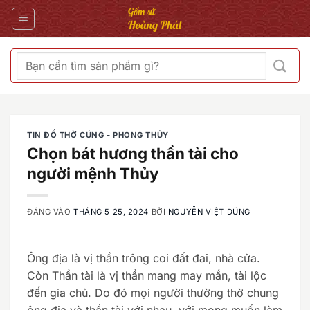
Bỏ
qua
nội
dung
Tìm
kiếm:
TIN ĐỒ THỜ CÚNG - PHONG THỦY
Chọn bát hương thần tài cho
người mệnh Thủy
ĐĂNG VÀO
THÁNG 5 25, 2024
BỞI
NGUYỄN VIỆT DŨNG
Ông địa là vị thần trông coi đất đai, nhà cửa.
Còn Thần tài là vị thần mang may mắn, tài lộc
đến gia chủ. Do đó mọi người thường thờ chung
ông địa và thần tài với nhau, với mong muốn làm