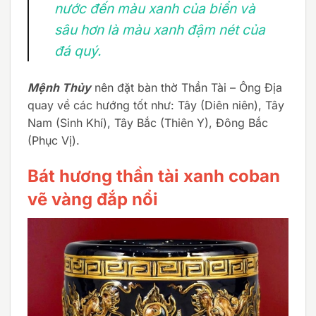
nước đến màu xanh của biển và
sâu hơn là màu xanh đậm nét của
đá quý.
Mệnh Thủy
nên đặt bàn thờ Thần Tài – Ông Địa
quay về các hướng tốt như: Tây (Diên niên), Tây
Nam (Sinh Khí), Tây Bắc (Thiên Y), Đông Bắc
(Phục Vị).
Bát hương thần tài xanh coban
vẽ vàng đắp nổi