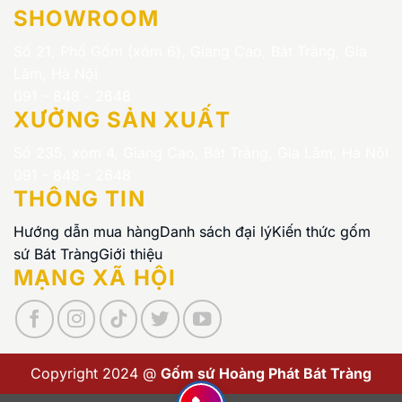
SHOWROOM
Số 21, Phố Gốm (xóm 6), Giang Cao, Bát Tràng, Gia
Lâm, Hà Nội
091 - 848 - 2648
XƯỞNG SẢN XUẤT
Số 235, xóm 4, Giang Cao, Bát Tràng, Gia Lâm, Hà Nội
091 - 848 - 2648
THÔNG TIN
Hướng dẫn mua hàng
Danh sách đại lý
Kiến thức gốm
sứ Bát Tràng
Giới thiệu
MẠNG XÃ HỘI
Copyright 2024 @
Gốm sứ Hoàng Phát Bát Tràng