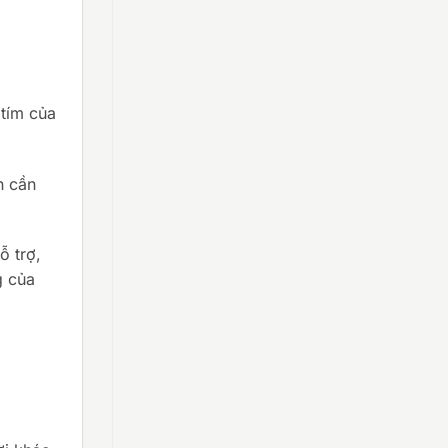
tím của
n cần
ỗ trợ,
g của