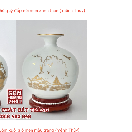
 phú quý đắp nổi men xanh than ( mệnh Thủy)
 Buồm xuôi gió men màu trắng (mệnh Thủy)