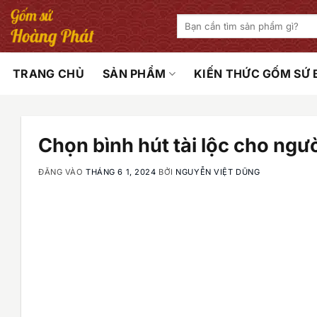
Bỏ
Tìm
qua
kiếm:
nội
dung
TRANG CHỦ
SẢN PHẨM
KIẾN THỨC GỐM SỨ
Chọn bình hút tài lộc cho ng
ĐĂNG VÀO
THÁNG 6 1, 2024
BỞI
NGUYỄN VIỆT DŨNG