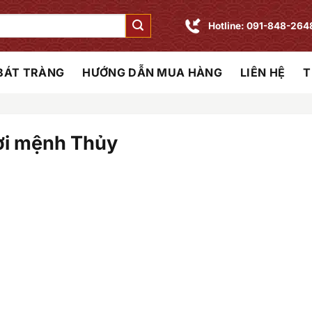
Hotline: 091-848-264
 BÁT TRÀNG
HƯỚNG DẪN MUA HÀNG
LIÊN HỆ
T
ười mệnh Thủy