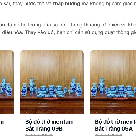
o sái, thay nước thờ và
thắp hương
mà không bị cảm giác 
vốn đã có hệ thống cửa sổ lớn, thông thoáng tự nhiên và kh
lắp điều hòa. Thay vào đó, bạn chỉ cần sử dụng quạt thông g
am
Bộ đồ thờ men lam
Bộ đồ thờ men 
Bát Tràng 09B
Bát Tràng 09A
13.800.000
₫
12.600.000
₫