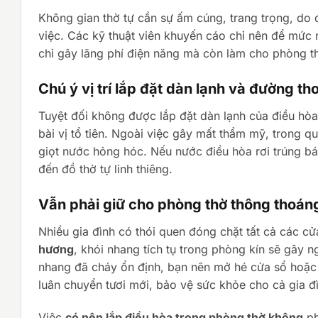
Không gian thờ tự cần sự ấm cúng, trang trọng, d
việc. Các kỹ thuật viên khuyến cáo chỉ nên để mức 
chỉ gây lãng phí điện năng mà còn làm cho phòng t
Chú ý vị trí lắp đặt dàn lạnh và đường th
Tuyệt đối không được lắp đặt dàn lạnh của điều hòa
bài vị tổ tiên. Ngoài việc gây mất thẩm mỹ, trong qu
giọt nước hỏng hóc. Nếu nước điều hòa rơi trúng b
đến đồ thờ tự linh thiêng.
Vẫn phải giữ cho phòng thờ thông thoán
Nhiều gia đình có thói quen đóng chặt tất cả các cử
hương
, khói nhang tích tụ trong phòng kín sẽ gây n
nhang đã cháy ổn định, bạn nên mở hé cửa sổ hoặc 
luân chuyển tươi mới, bảo vệ sức khỏe cho cả gia đ
Việc
có nên lắp điều hòa trong phòng thờ không
ph