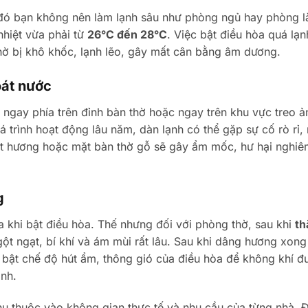
o đó bạn không nên làm lạnh sâu như phòng ngủ hay phòng 
nhiệt vừa phải từ
26°C đến 28°C
. Việc bật điều hòa quá lạ
hờ bị khô khốc, lạnh lẽo, gây mất cân bằng âm dương.
oát nước
 ngay phía trên đỉnh bàn thờ hoặc ngay trên khu vực treo ả
á trình hoạt động lâu năm, dàn lạnh có thể gặp sự cố rò rỉ,
át hương hoặc mặt bàn thờ gỗ sẽ gây ẩm mốc, hư hại nghiê
g
a khi bật điều hòa. Thế nhưng đối với phòng thờ, sau khi
th
gột ngạt, bí khí và ám mùi rất lâu. Sau khi dâng hương xong
bật chế độ hút ẩm, thông gió của điều hòa để không khí đ
ình.
ụ thuộc vào không gian thực tế và nhu cầu của từng nhà. 