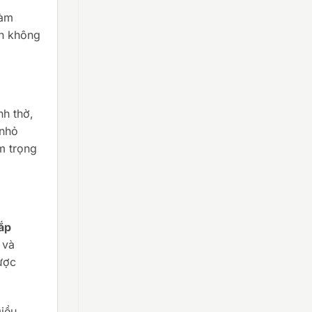
làm
nh không
nh thờ,
 nhỏ
m trọng
ắp
 và
ược
Điều