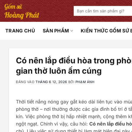
Bỏ
Tìm
qua
kiếm:
nội
dung
TRANG CHỦ
SẢN PHẨM
KIẾN THỨC GỐM SỨ
Có nên lắp điều hòa trong ph
gian thờ luôn ấm cúng
ĐĂNG VÀO
THÁNG 6 12, 2026
BỞI
PHẠM ÁNH
Thời tiết nắng nóng gay gắt kéo dài liên tục vào mù
phòng thờ – nơi thường được các gia đình bố trí ở 
kín. Việc phòng thờ bị hấp nhiệt mạnh, cộng thêm k
ngột ngạt. Chính vì vậy, câu hỏi:
Có nên lắp điều h
chủ. Liệu việc sử dụng thiết bị làm mát hiện đại nà