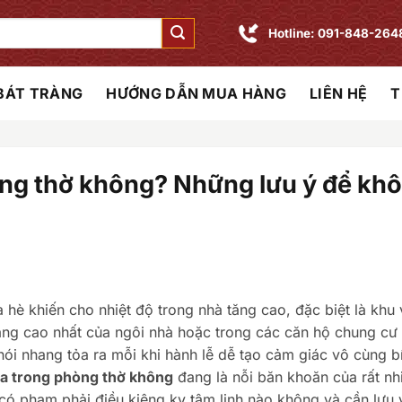
Hotline: 091-848-264
 BÁT TRÀNG
HƯỚNG DẪN MUA HÀNG
LIÊN HỆ
T
òng thờ không? Những lưu ý để kh
a hè khiến cho nhiệt độ trong nhà tăng cao, đặc biệt là khu
tầng cao nhất của ngôi nhà hoặc trong các căn hộ chung cư
hói nhang tỏa ra mỗi khi hành lễ dễ tạo cảm giác vô cùng b
òa trong phòng thờ không
đang là nỗi băn khoăn của rất nh
y có phạm phải điều kiêng kỵ tâm linh nào không và cần lưu