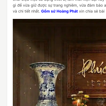
gì để vừa giữ được sự trang nghiêm, vừa đảm bảo an
và chi tiết nhất.
Gốm sứ Hoàng Phát
xin chia sẻ bài 