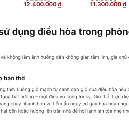
á
Giá
Giá
Giá
G
12.400.000
₫
11.300.000
₫
ện
gốc
hiện
gốc
h
là:
tại
là:
t
13.800.000 ₫.
là:
12.600.000 ₫.
l
.800.000 ₫.
12.400.000 ₫.
1
 sử dụng điều hòa trong phò
nh và không làm ảnh hưởng đến không gian tâm linh, gia chủ 
o bàn thờ
òng thờ. Luồng gió mạnh từ cánh đảo gió của điều hòa nếu 
ộng bát hương – một điều vô cùng tối kỵ. Gió thổi trực di
 nhang cháy nhanh hơn và tiềm ẩn nguy cơ gây hỏa hoạn ngu
 hai bên hoặc hướng lên trần nhà để hơi lạnh lan tỏa nhẹ nh