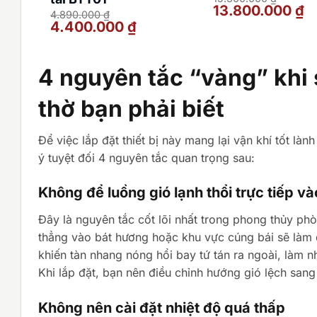
Giá
Gi
13.800.000
₫
4.890.000
₫
gốc
hi
Giá
Giá
4.400.000
₫
là:
tại
gốc
hiện
15.300.000 ₫.
là:
là:
tại
13
4.890.000 ₫.
là:
4.400.000 ₫.
4 nguyên tắc “vàng” khi
thờ bạn phải biết
Để việc lắp đặt thiết bị này mang lại vận khí tốt là
ý tuyệt đối 4 nguyên tắc quan trọng sau:
Không để luồng gió lạnh thổi trực tiếp và
Đây là nguyên tắc cốt lõi nhất trong phong thủy ph
thẳng vào bát hương hoặc khu vực cúng bái sẽ làm đ
khiến tàn nhang nóng hổi bay tứ tán ra ngoài, làm
Khi lắp đặt, bạn nên điều chỉnh hướng gió lệch sang
Không nên cài đặt nhiệt độ quá thấp