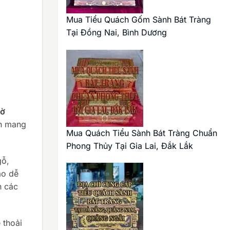
Mua Tiểu Quách Gốm Sành Bát Tràng
Tại Đồng Nai, Bình Dương
hờ
òn mang
Mua Quách Tiểu Sành Bát Tràng Chuẩn
Phong Thủy Tại Gia Lai, Đắk Lắk
gỗ,
ao dễ
n các
 thoải