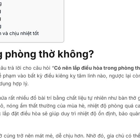
g
g
g
g
và chịu nhiệt tốt
ng phòng thờ không?
u trả lời cho câu hỏi “
Có nên lắp điều hòa trong phòng t
ề phạm vào bất kỳ điều kiêng kỵ tâm linh nào, ngược lại c
 dụng hợp lý.
a rất nhiều đồ bài trí bằng chất liệu tự nhiên như bàn thờ 
 khô, nóng ẩm thất thường của mùa hè, nhiệt độ phòng quá c
lắp đặt điều hòa sẽ giúp duy trì nhiệt độ ổn định, bảo quả
 cúng trở nên mát mẻ, dễ chịu hơn. Nhờ đó, gia chủ có thể