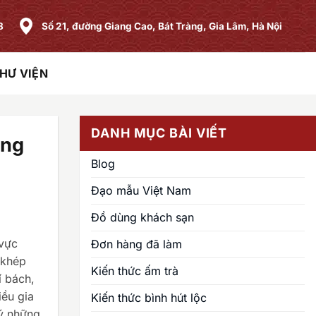
8
Số 21, đường Giang Cao, Bát Tràng, Gia Lâm, Hà Nội
HƯ VIỆN
DANH MỤC BÀI VIẾT
ông
Blog
Đạo mẫu Việt Nam
Đồ dùng khách sạn
 vực
Đơn hàng đã làm
 khép
Kiến thức ấm trà
í bách,
iều gia
Kiến thức bình hút lộc
 ý những