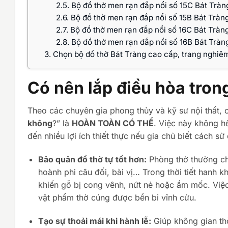
2.5.
Bộ đồ thờ men rạn đắp nổi số 15C Bát Tràn
2.6.
Bộ đồ thờ men rạn đắp nổi số 15B Bát Tràn
2.7.
Bộ đồ thờ men rạn đắp nổi số 16C Bát Tràn
2.8.
Bộ đồ thờ men rạn đắp nổi số 16B Bát Tràn
3.
Chọn bộ đồ thờ Bát Tràng cao cấp, trang nghiêm 
Có nên lắp điều hòa tro
Theo các chuyên gia phong thủy và kỹ sư nội thất, câ
không
?” là
HOÀN TOÀN CÓ THỂ
. Việc này không h
đến nhiều lợi ích thiết thực nếu gia chủ biết cách sử
Bảo quản đồ thờ tự tốt hơn:
Phòng thờ thường chứ
hoành phi câu đối, bài vị… Trong thời tiết hanh
khiến gỗ bị cong vênh, nứt nẻ hoặc ẩm mốc. Việc 
vật phẩm thờ cúng được bền bỉ vĩnh cửu.
Tạo sự thoải mái khi hành lễ:
Giúp không gian thờ