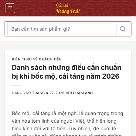
Bỏ
qua
nội
dung
Tìm
kiếm:
KIẾN THỨC VỀ QUÁCH TIỂU
Danh sách những điều cần chuẩn
bị khi bốc mộ, cải táng năm 2026
ĐĂNG VÀO
THÁNG 4 27, 2026
BỞI
PHẠM ÁNH
Bốc mộ, cải táng là một nghi lễ quan trọng trong
văn hóa tâm linh của người Việt, thể hiện lòng
hiếu kính đối với tổ tiên. Tuy nhiên, để buổi lễ
diễn ra suôn sẻ, đúng phong tục và tránh những