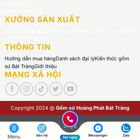
Lâm, Hà Nội
091 - 848 - 2648
XƯỞNG SẢN XUẤT
Số 235, xóm 4, Giang Cao, Bát Tràng, Gia Lâm, Hà Nội
091 - 848 - 2648
THÔNG TIN
Hướng dẫn mua hàng
Danh sách đại lý
Kiến thức gốm
sứ Bát Tràng
Giới thiệu
MẠNG XÃ HỘI
Copyright 2024 @
Gốm sứ Hoàng Phát Bát Tràng
Visa
PayPal
Stripe
MasterCard
Cash
On
liên hệ
Messenger
Zalo
Menu
Copyright 2026 ©
Gốm sứ Hoàng Phát Bát Tràng
Gọi ngay
Delivery