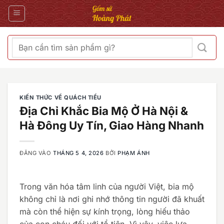
Bỏ
qua
nội
dung
Tìm
kiếm:
KIẾN THỨC VỀ QUÁCH TIỂU
Địa Chỉ Khắc Bia Mộ Ở Hà Nội &
Hà Đông Uy Tín, Giao Hàng Nhanh
ĐĂNG VÀO
THÁNG 5 4, 2026
BỞI
PHẠM ÁNH
Trong văn hóa tâm linh của người Việt, bia mộ
không chỉ là nơi ghi nhớ thông tin người đã khuất
mà còn thể hiện sự kính trọng, lòng hiếu thảo
của con cháu đối với tổ tiên. Vì vậy, việc lựa