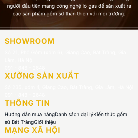
người đầu tiên mang công nghệ lò gas để sản xuất ra
các sản phẩm gốm sứ thân thiện với môi trường.
SHOWROOM
Số 21, Phố Gốm (xóm 6), Giang Cao, Bát Tràng, Gia
Lâm, Hà Nội
091 - 848 - 2648
XƯỞNG SẢN XUẤT
Số 235, xóm 4, Giang Cao, Bát Tràng, Gia Lâm, Hà Nội
091 - 848 - 2648
THÔNG TIN
Hướng dẫn mua hàng
Danh sách đại lý
Kiến thức gốm
sứ Bát Tràng
Giới thiệu
MẠNG XÃ HỘI