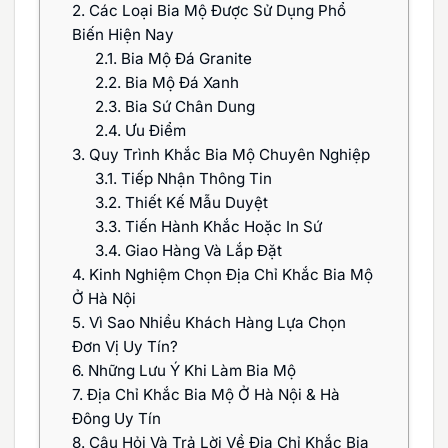
2.
Các Loại Bia Mộ Được Sử Dụng Phổ
Biến Hiện Nay
2.1.
Bia Mộ Đá Granite
2.2.
Bia Mộ Đá Xanh
2.3.
Bia Sứ Chân Dung
2.4.
Ưu Điểm
3.
Quy Trình Khắc Bia Mộ Chuyên Nghiệp
3.1.
Tiếp Nhận Thông Tin
3.2.
Thiết Kế Mẫu Duyệt
3.3.
Tiến Hành Khắc Hoặc In Sứ
3.4.
Giao Hàng Và Lắp Đặt
4.
Kinh Nghiệm Chọn Địa Chỉ Khắc Bia Mộ
Ở Hà Nội
5.
Vì Sao Nhiều Khách Hàng Lựa Chọn
Đơn Vị Uy Tín?
6.
Những Lưu Ý Khi Làm Bia Mộ
7.
Địa Chỉ Khắc Bia Mộ Ở Hà Nội & Hà
Đông Uy Tín
8.
Câu Hỏi Và Trả Lời Về Địa Chỉ Khắc Bia