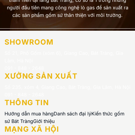
người đầu tiên mang công nghệ lò gas để sản xuất ra
các sản phẩm gốm sứ thân thiện với môi trường.
SHOWROOM
Số 21, Phố Gốm (xóm 6), Giang Cao, Bát Tràng, Gia
Lâm, Hà Nội
091 - 848 - 2648
XƯỞNG SẢN XUẤT
Số 235, xóm 4, Giang Cao, Bát Tràng, Gia Lâm, Hà Nội
091 - 848 - 2648
THÔNG TIN
Hướng dẫn mua hàng
Danh sách đại lý
Kiến thức gốm
sứ Bát Tràng
Giới thiệu
MẠNG XÃ HỘI