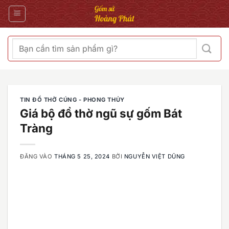
Bỏ
qua
nội
dung
Tìm
kiếm:
TIN ĐỒ THỜ CÚNG - PHONG THỦY
Giá bộ đồ thờ ngũ sự gốm Bát
Tràng
ĐĂNG VÀO
THÁNG 5 25, 2024
BỞI
NGUYỄN VIỆT DŨNG