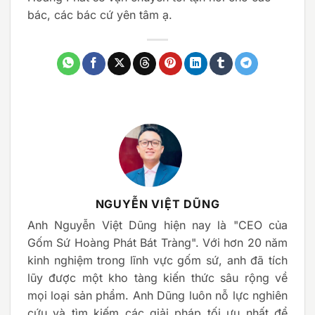
bác, các bác cứ yên tâm ạ.
NGUYỄN VIỆT DŨNG
Anh Nguyễn Việt Dũng hiện nay là "CEO của
Gốm Sứ Hoàng Phát Bát Tràng". Với hơn 20 năm
kinh nghiệm trong lĩnh vực gốm sứ, anh đã tích
lũy được một kho tàng kiến thức sâu rộng về
mọi loại sản phẩm. Anh Dũng luôn nỗ lực nghiên
cứu và tìm kiếm các giải pháp tối ưu nhất để