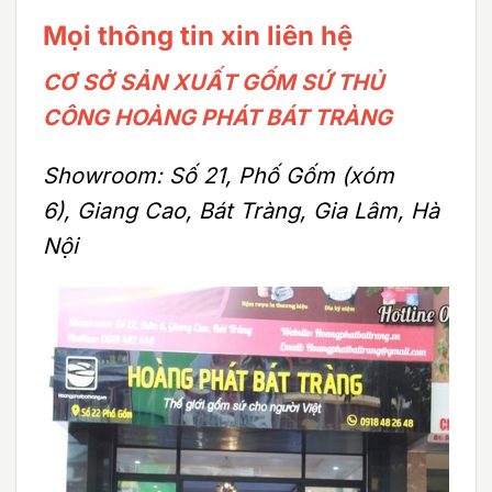
Mọi thông tin xin liên hệ
CƠ SỞ SẢN XUẤT GỐM SỨ THỦ
CÔNG HOÀNG PHÁT BÁT TRÀNG
Showroom: Số 21, Phố Gốm (xóm
6), Giang Cao, Bát Tràng, Gia Lâm, Hà
Nội