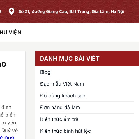
8
Số 21, đường Giang Cao, Bát Tràng, Gia Lâm, Hà Nội
HƯ VIỆN
DANH MỤC BÀI VIẾT
ho
Blog
Đạo mẫu Việt Nam
Đồ dùng khách sạn
 đình
Đơn hàng đã làm
ổ biến.
Kiến thức ấm trà
 truyền
ứ Quý vẽ
Kiến thức bình hút lộc
Tứ Quý