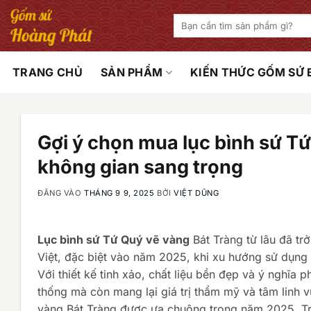
Bỏ
Tìm
qua
kiếm:
nội
dung
TRANG CHỦ
SẢN PHẨM
KIẾN THỨC GỐM SỨ
Gợi ý chọn mua lục bình sứ T
không gian sang trọng
ĐĂNG VÀO
THÁNG 9 9, 2025
BỞI
VIỆT DŨNG
Lục bình sứ Tứ Quý vẽ vàng
Bát Tràng từ lâu đã tr
Việt, đặc biệt vào năm 2025, khi xu hướng sử dụng 
Với thiết kế tinh xảo, chất liệu bền đẹp và ý nghĩa
thống mà còn mang lại giá trị thẩm mỹ và tâm linh v
vàng Bát Tràng được ưa chuộng trong năm 2025. Tr