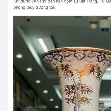
Khi được vẽ vàng trên nền gốm sứ Bát Tràng, Tứ Quý
phong thủy trường tồn.