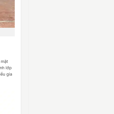
 mặt
nh lớp
iều gia