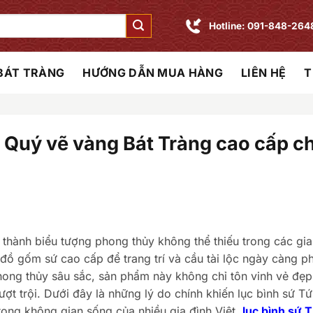
Hotline: 091-848-264
 BÁT TRÀNG
HƯỚNG DẪN MUA HÀNG
LIÊN HỆ
T
ứ Quý vẽ vàng Bát Tràng cao cấp c
ở thành biểu tượng phong thủy không thể thiếu trong các gia
đồ gốm sứ cao cấp để trang trí và cầu tài lộc ngày càng ph
 phong thủy sâu sắc, sản phẩm này không chỉ tôn vinh vẻ đẹp
ượt trội. Dưới đây là những lý do chính khiến lục bình sứ T
ong không gian sống của nhiều gia đình Việt,
lục bình sứ 