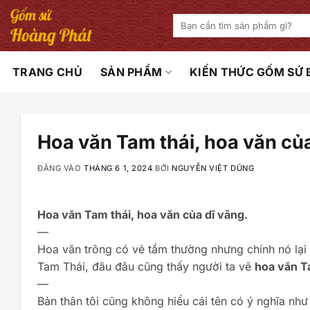
Bỏ
Tìm
qua
kiếm:
nội
dung
TRANG CHỦ
SẢN PHẨM
KIẾN THỨC GỐM SỨ
Hoa văn Tam thái, hoa văn của
ĐĂNG VÀO
THÁNG 6 1, 2024
BỞI
NGUYỄN VIỆT DŨNG
Hoa văn Tam thái, hoa văn của dĩ vãng.
—
Hoa văn trông có vẻ tầm thường nhưng chính nó lại 
Tam Thái, đâu đâu cũng thấy người ta vẽ
hoa văn T
—
Bản thân tôi cũng không hiểu cái tên có ý nghĩa như