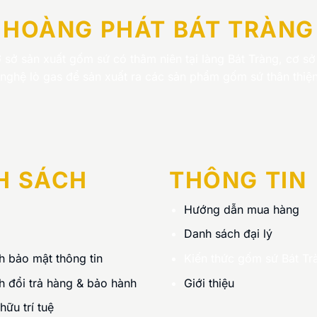
HOÀNG PHÁT BÁT TRÀNG
 sở sản xuất gốm sứ có thâm niên tại làng Bát Tràng, cơ sở
nghệ lò gas để sản xuất ra các sản phẩm gốm sứ thân thiện
H SÁCH
THÔNG TIN
Hướng dẫn mua hàng
Danh sách đại lý
h bảo mật thông tin
Kiến thức gốm sứ Bát Tr
h đổi trả hàng & bảo hành
Giới thiệu
ữu trí tuệ