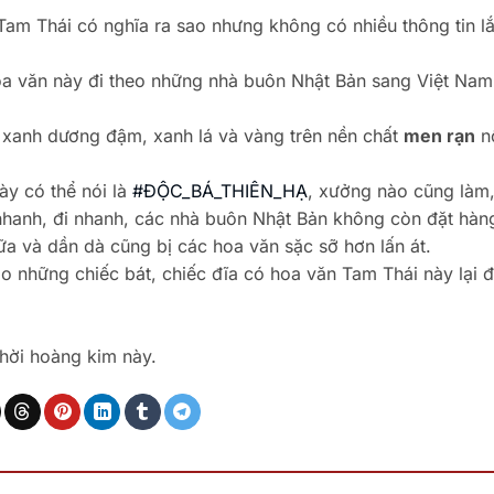
ừ Tam Thái có nghĩa ra sao nhưng không có nhiều thông tin l
oa văn này đi theo những nhà buôn Nhật Bản sang Việt Na
 xanh dương đậm, xanh lá và vàng trên nền chất
men rạn
nổ
ày có thể nói là
#ĐỘC_BÁ_THIÊN_HẠ
, xưởng nào cũng làm
nhanh, đi nhanh, các nhà buôn Nhật Bản không còn đặt hàn
a và dần dà cũng bị các hoa văn sặc sỡ hơn lấn át.
ao những chiếc bát, chiếc đĩa có hoa văn Tam Thái này lại 
hời hoàng kim này.