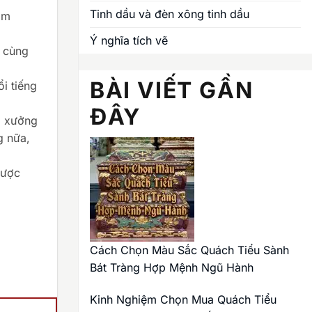
Tinh dầu và đèn xông tinh dầu
ắm
Ý nghĩa tích vẽ
m cùng
BÀI VIẾT GẦN
i tiếng
ĐÂY
, xưởng
g nữa,
được
Cách Chọn Màu Sắc Quách Tiểu Sành
Bát Tràng Hợp Mệnh Ngũ Hành
Kinh Nghiệm Chọn Mua Quách Tiểu