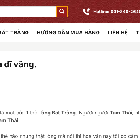
Hotline: 091-848-264
 BÁT TRÀNG
HƯỚNG DẪN MUA HÀNG
LIÊN HỆ
T
 dĩ vãng.
là mốt của 1 thời
làng Bát Tràng
. Người người
Tam Thái
, n
am Thái
.
 thế nào nhưng thật lòng mà nói thì hoa văn này tôi có cảm 