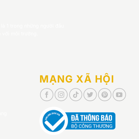
 là 1 trong những người đầu
 với môi trường.
MẠNG XÃ HỘI
àng