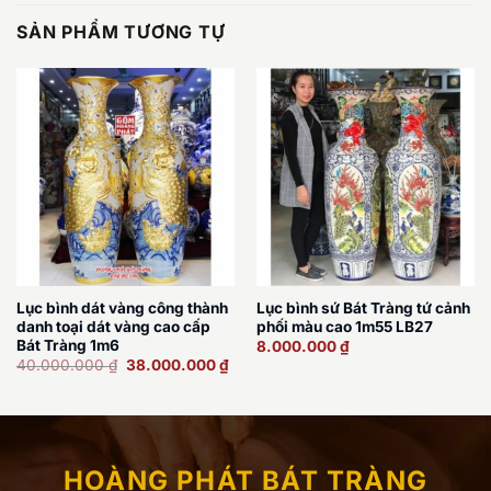
SẢN PHẨM TƯƠNG TỰ
Lục bình dát vàng công thành
Lục bình sứ Bát Tràng tứ cảnh
danh toại dát vàng cao cấp
phối màu cao 1m55 LB27
Bát Tràng 1m6
8.000.000
₫
Giá
Giá
40.000.000
₫
38.000.000
₫
gốc
hiện
là:
tại
40.000.000 ₫.
là:
38.000.000 ₫.
HOÀNG PHÁT BÁT TRÀNG