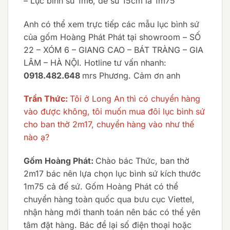
– Lục bình sứ 1m6, đế sứ 15cm là 1m75
Anh có thể xem trực tiếp các mẫu lục bình sứ
của gốm Hoàng Phát Phát tại showroom – SỐ
22 – XÓM 6 – GIANG CAO – BÁT TRÀNG – GIA
LÂM – HÀ NỘI. Hotline tư vấn nhanh:
0918.482.648
mrs Phương. Cảm ơn anh
Trần Thức:
Tôi ở Long An thì có chuyển hàng
vào được không, tôi muốn mua đôi lục bình sứ
cho ban thờ 2m17, chuyển hàng vào như thế
nào ạ?
Gốm Hoàng Phát:
Chào bác Thức, ban thờ
2m17 bác nên lựa chọn lục bình sứ kích thước
1m75 cả đế sứ. Gốm Hoàng Phát có thể
chuyển hàng toàn quốc qua bưu cục Viettel,
nhận hàng mới thanh toán nên bác có thể yên
tâm đặt hàng. Bác để lại số điện thoại hoặc