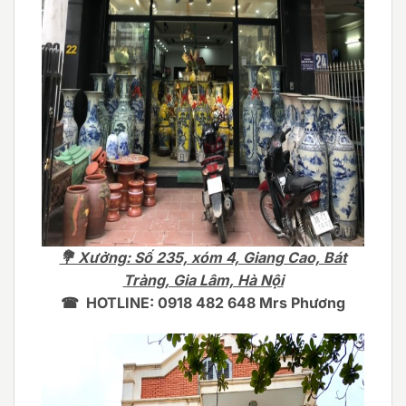
💐 Xưởng: Số 235, xóm 4, Giang Cao, Bát
Tràng, Gia Lâm, Hà Nội
☎ HOTLINE: 0918 482 648 Mrs Phương