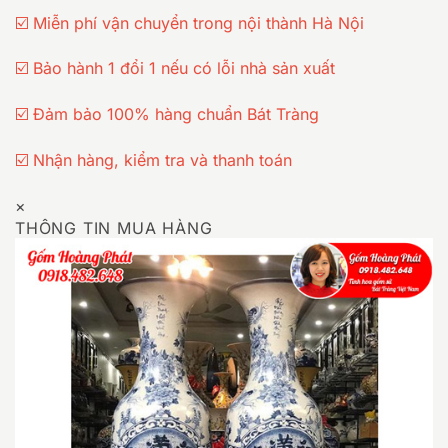
☑️ Miễn phí vận chuyển trong nội thành Hà Nội
☑️ Bảo hành 1 đổi 1 nếu có lỗi nhà sản xuất
☑️ Đảm bảo 100% hàng chuẩn Bát Tràng
☑️ Nhận hàng, kiểm tra và thanh toán
×
THÔNG TIN MUA HÀNG