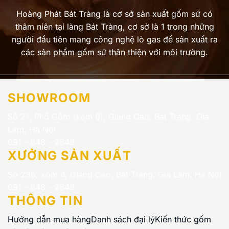
Hoàng Phát Bát Tràng là cơ sở sản xuất gốm sứ có
thâm niên tại làng Bát Tràng, cơ sở là 1 trong những
người đầu tiên mang công nghệ lò gas để sản xuất ra
các sản phẩm gốm sứ thân thiện với môi trường.
SHOWROOM
Số 21, Phố Gốm (xóm 6), Giang Cao, Bát Tràng, Gia
Lâm, Hà Nội
091 - 848 - 2648
XƯỞNG SẢN XUẤT
Số 235, xóm 4, Giang Cao, Bát Tràng, Gia Lâm, Hà Nội
091 - 848 - 2648
THÔNG TIN
Hướng dẫn mua hàng
Danh sách đại lý
Kiến thức gốm