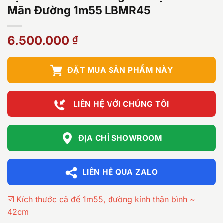
Mãn Đường 1m55 LBMR45
6.500.000
₫
ĐẶT MUA SẢN PHẨM NÀY
LIÊN HỆ VỚI CHÚNG TÔI
ĐỊA CHỈ SHOWROOM
LIÊN HỆ QUA ZALO
☑️ Kích thước cả đế 1m55, đường kính thân bình ~
42cm