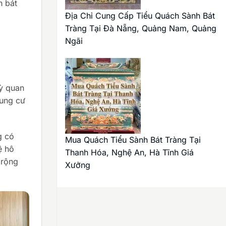
h bát
Địa Chỉ Cung Cấp Tiểu Quách Sành Bát
Tràng Tại Đà Nẵng, Quảng Nam, Quảng
Ngãi
kỳ quan
hung cư
g có
Mua Quách Tiểu Sành Bát Tràng Tại
ệ hô
Thanh Hóa, Nghệ An, Hà Tĩnh Giá
 rộng
Xưởng