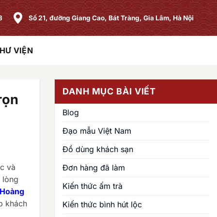
8
Số 21, đường Giang Cao, Bát Tràng, Gia Lâm, Hà Nội
HƯ VIỆN
DANH MỤC BÀI VIẾT
rọn
Blog
Đạo mẫu Việt Nam
Đồ dùng khách sạn
c và
Đơn hàng đã làm
 lòng
Kiến thức ấm trà
 Hoàng
p khách
Kiến thức bình hút lộc