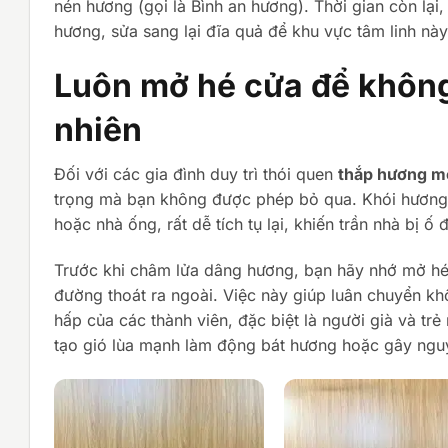
nén hương (gọi là Bình an hương). Thời gian còn lạ
hương, sửa sang lại đĩa quả để khu vực tâm linh này
Luôn mở hé cửa để không
nhiên
Đối với các gia đình duy trì thói quen
thắp hương m
trọng mà bạn không được phép bỏ qua. Khói hương kh
hoặc nhà ống, rất dễ tích tụ lại, khiến trần nhà bị ố
Trước khi châm lửa dâng hương, bạn hãy nhớ mở hé
đường thoát ra ngoài. Việc này giúp luân chuyển kh
hấp của các thành viên, đặc biệt là người già và tr
tạo gió lùa mạnh làm động bát hương hoặc gây ngu