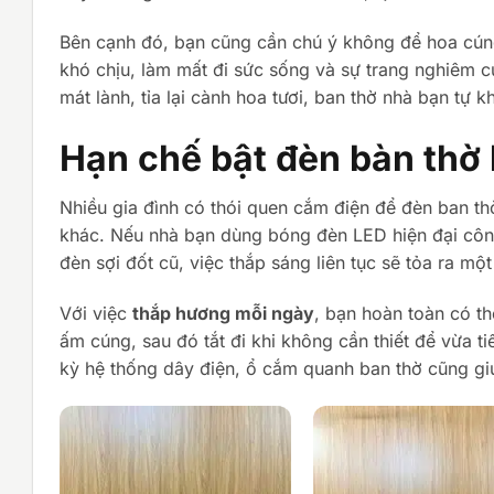
Bên cạnh đó, bạn cũng cần chú ý không để hoa cúng
khó chịu, làm mất đi sức sống và sự trang nghiêm c
mát lành, tỉa lại cành hoa tươi, ban thờ nhà bạn tự 
Hạn chế bật đèn bàn thờ 
Nhiều gia đình có thói quen cắm điện để đèn ban th
khác. Nếu nhà bạn dùng bóng đèn LED hiện đại công
đèn sợi đốt cũ, việc thắp sáng liên tục sẽ tỏa ra mộ
Với việc
thắp hương mỗi ngày
, bạn hoàn toàn có th
ấm cúng, sau đó tắt đi khi không cần thiết để vừa t
kỳ hệ thống dây điện, ổ cắm quanh ban thờ cũng gi