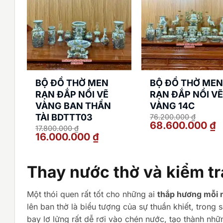
BỘ ĐỒ THỜ MEN
BỘ ĐỒ THỜ ME
RẠN ĐẮP NỔI VẼ
RẠN ĐẮP NỔI V
VÀNG BAN THẦN
VÀNG 14C
TÀI BDTTT03
76.200.000
₫
Giá
Gi
68.600.000
₫
17.800.000
₫
gốc
hi
Giá
Giá
16.000.000
₫
là:
tạ
gốc
hiện
76.200.000 ₫.
là
là:
tại
68
17.800.000 ₫.
là:
16.000.000 ₫.
Thay nước thờ và kiểm t
Một thói quen rất tốt cho những ai
thắp hương mỗi 
lên ban thờ là biểu tượng của sự thuần khiết, trong
bay lơ lửng rất dễ rơi vào chén nước, tạo thành nh