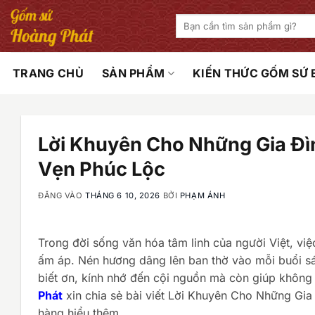
Bỏ
Tìm
qua
kiếm:
nội
dung
TRANG CHỦ
SẢN PHẨM
KIẾN THỨC GỐM SỨ
Lời Khuyên Cho Những Gia Đì
Vẹn Phúc Lộc
ĐĂNG VÀO
THÁNG 6 10, 2026
BỞI
PHẠM ÁNH
Trong đời sống văn hóa tâm linh của người Việt, vi
ấm áp. Nén hương dâng lên ban thờ vào mỗi buổi s
biết ơn, kính nhớ đến cội nguồn mà còn giúp không 
Phát
xin chia sẻ bài viết Lời Khuyên Cho Những Gi
hàng hiểu thêm