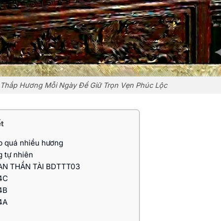
 Thắp Hương Mỗi Ngày Để Giữ Trọn Vẹn Phúc Lộc
ết
p quá nhiều hương
 tự nhiên
AN THẦN TÀI BDTTT03
4C
4B
4A