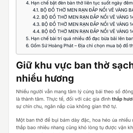
4.
Hạn chế bật đèn bàn thờ liên tục suốt ngày đêm
4.1.
BỘ ĐỒ THỜ MEN RẠN ĐẮP NỔI VẼ VÀNG B
4.2.
BỘ ĐỒ THỜ MEN RẠN ĐẮP NỔI VẼ VÀNG 1
4.3.
BỘ ĐỒ THỜ MEN RẠN ĐẮP NỔI VẼ VÀNG 1
4.4.
BỘ ĐỒ THỜ MEN RẠN ĐẮP NỔI VẼ VÀNG 1
5.
Hạn chế bài trí quá nhiều đồ đạc bừa bãi lên ba
6.
Gốm Sứ Hoàng Phát – Địa chỉ chọn mua bộ đồ th
Giữ khu vực ban thờ sạc
nhiều hương
Nhiều người vẫn mang tâm lý cúng bái theo số đông,
là thành tâm. Thực tế, đối với các gia đình
thắp hươ
sự chỉn chu, ngăn nắp của không gian thờ tự.
Một ban thờ để bụi bám dày đặc, hoa héo úa nhiều 
thắp bao nhiêu nhang cũng khó lòng tụ được vận khí