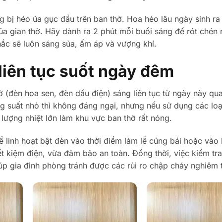
 bị héo úa gục đầu trên ban thờ. Hoa héo lâu ngày sinh ra
ủa gian thờ. Hãy dành ra 2 phút mỗi buổi sáng để rót chén
khắc sẽ luôn sáng sủa, ấm áp và vượng khí.
liên tục suốt ngày đêm
ờ (đèn hoa sen, đèn dầu điện) sáng liên tục từ ngày này qu
 suất nhỏ thì không đáng ngại, nhưng nếu sử dụng các lo
t lượng nhiệt lớn làm khu vực ban thờ rất nóng.
ể linh hoạt bật đèn vào thời điểm làm lễ cúng bái hoặc vào 
iết kiệm điện, vừa đảm bảo an toàn. Đồng thời, việc kiểm tra
úp gia đình phòng tránh được các rủi ro chập cháy nghiêm 