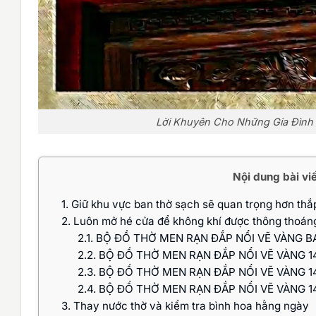
Lời Khuyên Cho Những Gia Đình
Nội dung bài vi
1.
Giữ khu vực ban thờ sạch sẽ quan trọng hơn thắ
2.
Luôn mở hé cửa để không khí được thông thoáng
2.1.
BỘ ĐỒ THỜ MEN RẠN ĐẮP NỔI VẼ VÀNG B
2.2.
BỘ ĐỒ THỜ MEN RẠN ĐẮP NỔI VẼ VÀNG 1
2.3.
BỘ ĐỒ THỜ MEN RẠN ĐẮP NỔI VẼ VÀNG 1
2.4.
BỘ ĐỒ THỜ MEN RẠN ĐẮP NỔI VẼ VÀNG 1
3.
Thay nước thờ và kiểm tra bình hoa hằng ngày