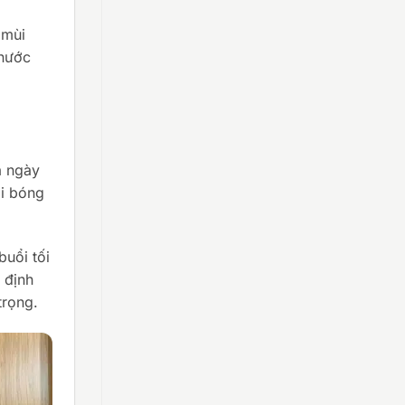
 mùi
 nước
a ngày
ại bóng
buổi tối
 định
trọng.