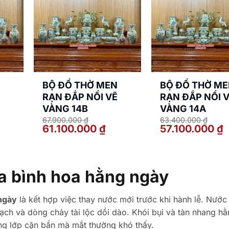
N
BỘ ĐỒ THỜ MEN
BỘ ĐỒ THỜ M
Ẽ
RẠN ĐẮP NỔI VẼ
RẠN ĐẮP NỔI 
VÀNG 14B
VÀNG 14A
67.900.000
₫
63.400.000
₫
á
Giá
Giá
Giá
G
61.100.000
₫
57.100.000
₫
ện
gốc
hiện
gốc
h
i
là:
tại
là:
tạ
:
67.900.000 ₫.
là:
63.400.000 ₫.
là
.600.000 ₫.
61.100.000 ₫.
5
ra bình hoa hằng ngày
ngày
là kết hợp việc thay nước mới trước khi hành lễ. Nước
 sạch và dòng chảy tài lộc dồi dào. Khói bụi và tàn nhang h
ững lớp cặn bẩn mà mắt thường khó thấy.