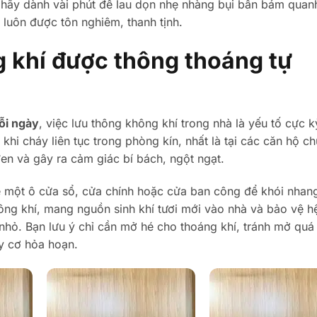
i, hãy dành vài phút để lau dọn nhẹ nhàng bụi bẩn bám quan
 luôn được tôn nghiêm, thanh tịnh.
 khí được thông thoáng tự
ỗi ngày
, việc lưu thông không khí trong nhà là yếu tố cực 
i cháy liên tục trong phòng kín, nhất là tại các căn hộ c
 đen và gây ra cảm giác bí bách, ngột ngạt.
 một ô cửa sổ, cửa chính hoặc cửa ban công để khói nhan
ông khí, mang nguồn sinh khí tươi mới vào nhà và bảo vệ h
ẻ nhỏ. Bạn lưu ý chỉ cần mở hé cho thoáng khí, tránh mở quá
y cơ hỏa hoạn.