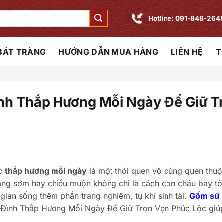
Hotline: 091-848-264
 BÁT TRÀNG
HƯỚNG DẪN MUA HÀNG
LIÊN HỆ
T
nh Thắp Hương Mỗi Ngày Để Giữ T
ệc
thắp hương mỗi ngày
là một thói quen vô cùng quen thuộ
áng sớm hay chiều muộn không chỉ là cách con cháu bày tỏ
gian sống thêm phần trang nghiêm, tụ khí sinh tài.
Gốm sứ
a Đình Thắp Hương Mỗi Ngày Để Giữ Trọn Vẹn Phúc Lộc giú