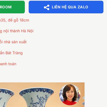
WROOM
LIÊN HỆ QUA ZALO
1m35, đế gỗ 18cm
ng nội thành Hà Nội
ỗi nhà sản xuất
ẩn Bát Tràng
hanh toán