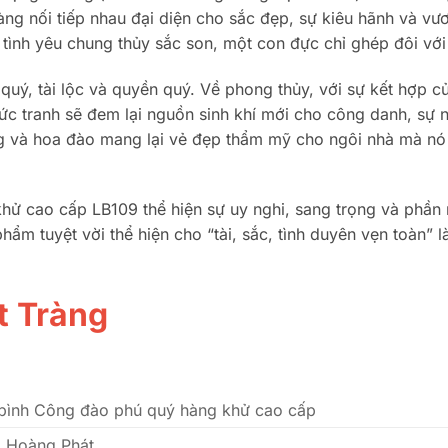
ng nối tiếp nhau đại diện cho sắc đẹp, sự kiêu hãnh và vươ
g tình yêu chung thủy sắc son, một con đực chỉ ghép đôi vớ
quý, tài lộc và quyền quý. Về phong thủy, với sự kết hợp 
Bức tranh sẽ đem lại nguồn sinh khí mới cho công danh, sự
và hoa đào mang lại vẻ đẹp thẩm mỹ cho ngôi nhà mà nó c
ử cao cấp LB109 thể hiện sự uy nghi, sang trọng và phần 
hẩm tuyệt vời thể hiện cho “tài, sắc, tình duyên vẹn toàn”
t Tràng
bình Công đào phú quý hàng khử cao cấp
 Hoàng Phát