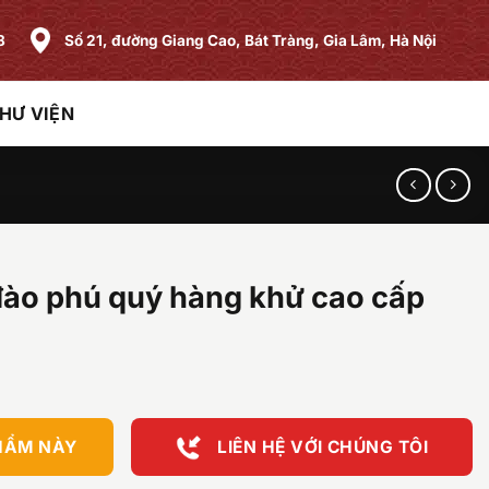
8
Số 21, đường Giang Cao, Bát Tràng, Gia Lâm, Hà Nội
HƯ VIỆN
đào phú quý hàng khử cao cấp
HẨM NÀY
LIÊN HỆ VỚI CHÚNG TÔI