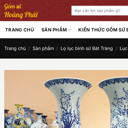
Bỏ
Tìm
qua
kiếm:
nội
dung
TRANG CHỦ
SẢN PHẨM
KIẾN THỨC GỐM SỨ
Trang chủ
/
Sản phẩm
/
Lọ lục bình sứ Bát Tràng
/
Lục