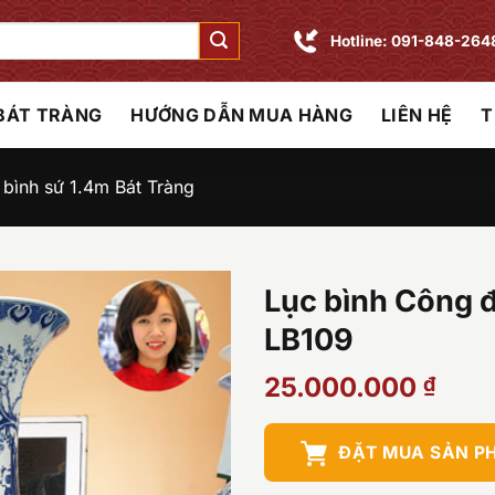
Hotline: 091-848-264
 BÁT TRÀNG
HƯỚNG DẪN MUA HÀNG
LIÊN HỆ
T
 bình sứ 1.4m Bát Tràng
Lục bình Công 
LB109
25.000.000
₫
ĐẶT MUA SẢN P