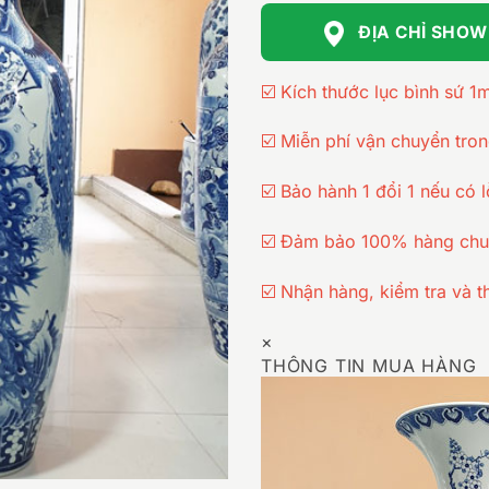
ĐỊA CHỈ SHO
☑️ Kích thước lục bình sứ 
☑️ Miễn phí vận chuyển tro
☑️ Bảo hành 1 đổi 1 nếu có l
☑️ Đảm bảo 100% hàng chu
☑️ Nhận hàng, kiểm tra và t
×
THÔNG TIN MUA HÀNG