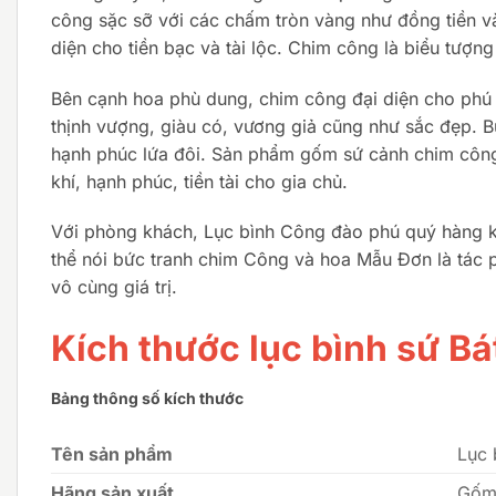
công sặc sỡ với các chấm tròn vàng như đồng tiền và
diện cho tiền bạc và tài lộc. Chim công là biểu tượn
Bên cạnh hoa phù dung, chim công đại diện cho phú 
thịnh vượng, giàu có, vương giả cũng như sắc đẹp. 
hạnh phúc lứa đôi. Sản phẩm gốm sứ cảnh chim công 
khí, hạnh phúc, tiền tài cho gia chủ.
Với phòng khách, Lục bình Công đào phú quý hàng kh
thể nói bức tranh chim Công và hoa Mẫu Đơn là tác p
vô cùng giá trị.
Kích thước lục bình sứ Bá
Bảng thông số kích thước
Tên sản phẩm
Lục 
Hãng sản xuất
Gốm