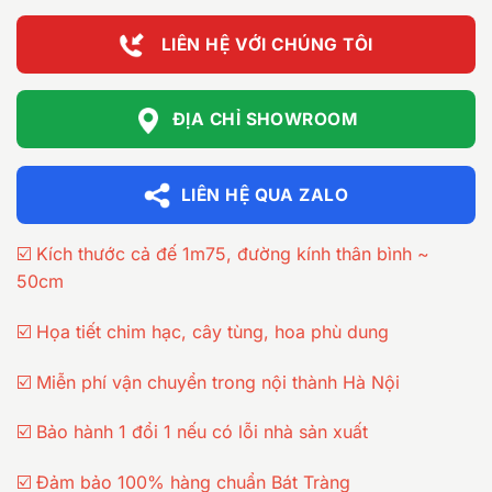
LIÊN HỆ VỚI CHÚNG TÔI
ĐỊA CHỈ SHOWROOM
LIÊN HỆ QUA ZALO
☑️ Kích thước cả đế 1m75, đường kính thân bình ~
50cm
☑️ Họa tiết chim hạc, cây tùng, hoa phù dung
☑️ Miễn phí vận chuyển trong nội thành Hà Nội
☑️ Bảo hành 1 đổi 1 nếu có lỗi nhà sản xuất
☑️ Đảm bảo 100% hàng chuẩn Bát Tràng