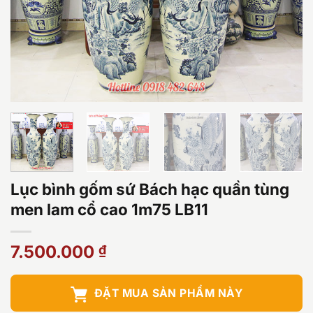
Lục bình gốm sứ Bách hạc quần tùng
men lam cổ cao 1m75 LB11
7.500.000
₫
ĐẶT MUA SẢN PHẨM NÀY