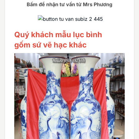
Bấm để nhận tư vấn từ Mrs Phương
Quý khách mẫu lục bình
gốm sứ vẽ hạc khác