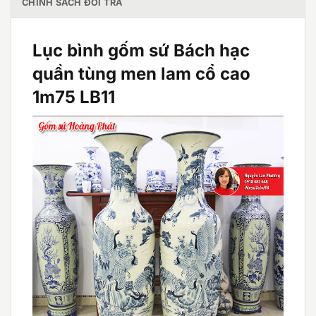
CHÍNH SÁCH ĐỔI TRẢ
Lục bình gốm sứ Bách hạc
quần tùng men lam cổ cao
1m75 LB11