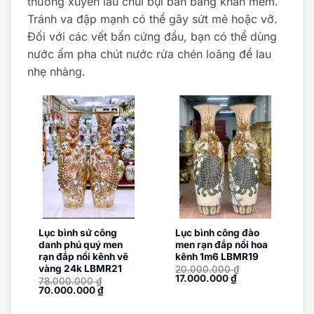
thường xuyên lau chùi bụi bẩn bằng khăn mềm.
Tránh va đập mạnh có thể gây sứt mẻ hoặc vỡ.
Đối với các vết bẩn cứng đầu, bạn có thể dùng
nước ấm pha chút nước rửa chén loãng để lau
nhẹ nhàng.
Lục bình sứ công
Lục bình công đào
danh phú quý men
men rạn đắp nổi hoa
rạn đắp nổi kênh vẽ
kênh 1m6 LBMR19
vàng 24k LBMR21
20.000.000
₫
Giá
Giá
17.000.000
₫
78.000.000
₫
gốc
hiện
Giá
Giá
70.000.000
₫
là:
tại
gốc
hiện
20.000.000 ₫.
là:
là:
tại
17.000.000 ₫.