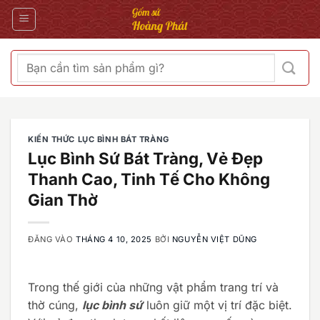
Bỏ
qua
nội
dung
Tìm
kiếm:
KIẾN THỨC LỤC BÌNH BÁT TRÀNG
Lục Bình Sứ Bát Tràng, Vẻ Đẹp
Thanh Cao, Tinh Tế Cho Không
Gian Thờ
ĐĂNG VÀO
THÁNG 4 10, 2025
BỞI
NGUYỄN VIỆT DŨNG
Trong thế giới của những vật phẩm trang trí và
thờ cúng,
lục bình sứ
luôn giữ một vị trí đặc biệt.