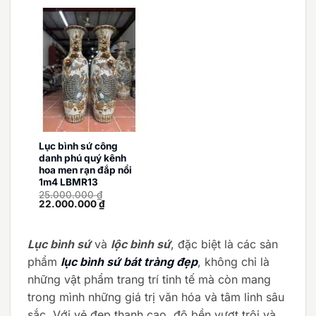
78.000.000 ₫.
là:
70.000.000 ₫.
Lục bình sứ công
danh phú quý kênh
hoa men rạn đắp nổi
1m4 LBMR13
25.000.000
₫
Giá
Giá
22.000.000
₫
gốc
hiện
là:
tại
25.000.000 ₫.
là:
22.000.000 ₫.
Lục bình sứ
và
lộc bình sứ
, đặc biệt là các sản
phẩm
lục bình sứ bát tràng đẹp
, không chỉ là
những vật phẩm trang trí tinh tế mà còn mang
trong mình những giá trị văn hóa và tâm linh sâu
sắc. Với vẻ đẹp thanh cao, độ bền vượt trội và