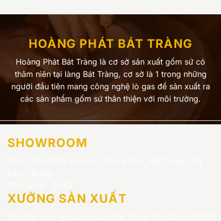
HOÀNG PHÁT BÁT TRÀNG
Hoàng Phát Bát Tràng là cơ sở sản xuất gốm sứ có
thâm niên tại làng Bát Tràng, cơ sở là 1 trong những
người đầu tiên mang công nghệ lò gas để sản xuất ra
các sản phẩm gốm sứ thân thiện với môi trường.
SHOWROOM
Số 21, Phố Gốm (xóm 6), Giang Cao, Bát Tràng, Gia
Lâm, Hà Nội
091 - 848 - 2648
XƯỞNG SẢN XUẤT
Số 235, xóm 4, Giang Cao, Bát Tràng, Gia Lâm, Hà Nội