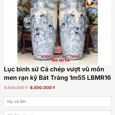
Lục bình sứ Cá chép vượt vũ môn
men rạn kỹ Bát Tràng 1m55 LBMR16
Giá
Giá
9.500.000
₫
8.500.000
₫
gốc
hiện
là:
tại
9.500.000 ₫.
là:
8.500.000 ₫.