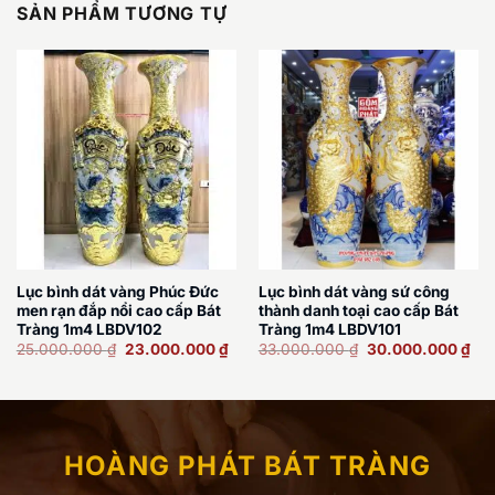
SẢN PHẨM TƯƠNG TỰ
Lục bình dát vàng Phúc Đức
Lục bình dát vàng sứ công
men rạn đắp nổi cao cấp Bát
thành danh toại cao cấp Bát
Tràng 1m4 LBDV102
Tràng 1m4 LBDV101
Giá
Giá
Giá
Giá
25.000.000
₫
23.000.000
₫
33.000.000
₫
30.000.000
₫
gốc
hiện
gốc
hiệ
là:
tại
là:
tại
25.000.000 ₫.
là:
33.000.000 ₫.
là:
23.000.000 ₫.
30.
HOÀNG PHÁT BÁT TRÀNG