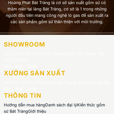
Hoàng Phát Bát Tràng là cơ sở sản xuất gốm sứ có
thâm niên tại làng Bát Tràng, cơ sở là 1 trong những
người đầu tiên mang công nghệ lò gas để sản xuất ra
các sản phẩm gốm sứ thân thiện với môi trường.
SHOWROOM
Số 21, Phố Gốm (xóm 6), Giang Cao, Bát Tràng, Gia
Lâm, Hà Nội
091 - 848 - 2648
XƯỞNG SẢN XUẤT
Số 235, xóm 4, Giang Cao, Bát Tràng, Gia Lâm, Hà Nội
091 - 848 - 2648
THÔNG TIN
Hướng dẫn mua hàng
Danh sách đại lý
Kiến thức gốm
sứ Bát Tràng
Giới thiệu