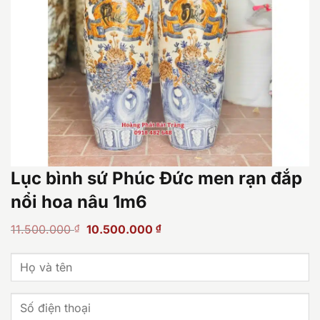
Lục bình sứ Phúc Đức men rạn đắp
nổi hoa nâu 1m6
Giá
Giá
11.500.000
₫
10.500.000
₫
gốc
hiện
là:
tại
11.500.000 ₫.
là:
10.500.000 ₫.