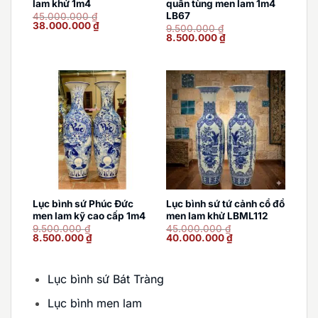
lam khử 1m4
quần tùng men lam 1m4
LB67
45.000.000
₫
Giá
Giá
38.000.000
₫
9.500.000
₫
gốc
hiện
Giá
Giá
8.500.000
₫
là:
tại
gốc
hiện
45.000.000 ₫.
là:
là:
tại
38.000.000 ₫.
9.500.000 ₫.
là:
8.500.000 ₫.
Lục bình sứ Phúc Đức
Lục bình sứ tứ cảnh cổ đồ
men lam kỹ cao cấp 1m4
men lam khử LBML112
9.500.000
₫
45.000.000
₫
Giá
Giá
Giá
Giá
8.500.000
₫
40.000.000
₫
gốc
hiện
gốc
hiện
là:
tại
là:
tại
9.500.000 ₫.
là:
45.000.000 ₫.
là:
8.500.000 ₫.
40.000.000 ₫.
Lục bình sứ Bát Tràng
Lục bình men lam