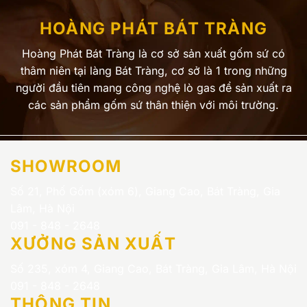
HOÀNG PHÁT BÁT TRÀNG
Hoàng Phát Bát Tràng là cơ sở sản xuất gốm sứ có
thâm niên tại làng Bát Tràng, cơ sở là 1 trong những
người đầu tiên mang công nghệ lò gas để sản xuất ra
các sản phẩm gốm sứ thân thiện với môi trường.
SHOWROOM
Số 21, Phố Gốm (xóm 6), Giang Cao, Bát Tràng, Gia
Lâm, Hà Nội
091 - 848 - 2648
XƯỞNG SẢN XUẤT
Số 235, xóm 4, Giang Cao, Bát Tràng, Gia Lâm, Hà Nội
091 - 848 - 2648
THÔNG TIN