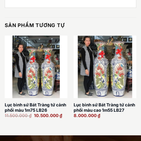
SẢN PHẨM TƯƠNG TỰ
Lục bình sứ Bát Tràng tứ cảnh
Lục bình sứ Bát Tràng tứ cảnh
phối màu 1m75 LB26
phối màu cao 1m55 LB27
Giá
Giá
11.500.000
₫
10.500.000
₫
8.000.000
₫
gốc
hiện
là:
tại
11.500.000 ₫.
là:
10.500.000 ₫.