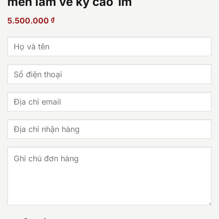
men lam vẽ kỹ cao 1m
5.500.000
₫