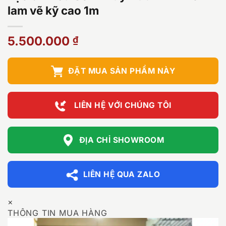
lam vẽ kỹ cao 1m
5.500.000
₫
ĐẶT MUA SẢN PHẨM NÀY
LIÊN HỆ VỚI CHÚNG TÔI
ĐỊA CHỈ SHOWROOM
LIÊN HỆ QUA ZALO
×
THÔNG TIN MUA HÀNG