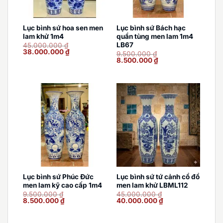
Lục bình sứ hoa sen men
Lục bình sứ Bách hạc
lam khử 1m4
quần tùng men lam 1m4
LB67
45.000.000
₫
Giá
Giá
38.000.000
₫
9.500.000
₫
gốc
hiện
Giá
Giá
8.500.000
₫
là:
tại
gốc
hiện
45.000.000 ₫.
là:
là:
tại
38.000.000 ₫.
9.500.000 ₫.
là:
8.500.000 ₫.
Lục bình sứ Phúc Đức
Lục bình sứ tứ cảnh cổ đồ
men lam kỹ cao cấp 1m4
men lam khử LBML112
9.500.000
₫
45.000.000
₫
Giá
Giá
Giá
Giá
8.500.000
₫
40.000.000
₫
gốc
hiện
gốc
hiện
là:
tại
là:
tại
9.500.000 ₫.
là:
45.000.000 ₫.
là: