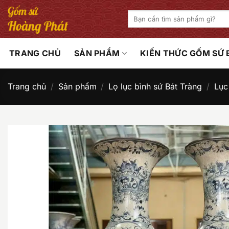
Bỏ
Tìm
qua
kiếm:
nội
dung
TRANG CHỦ
SẢN PHẨM
KIẾN THỨC GỐM SỨ
Trang chủ
/
Sản phẩm
/
Lọ lục bình sứ Bát Tràng
/
Lục