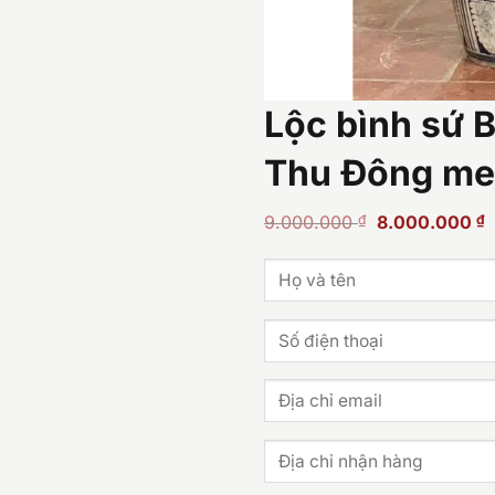
Lộc bình sứ 
Thu Đông me
Giá
G
9.000.000
₫
8.000.000
₫
gốc
h
là:
t
9.000.000 ₫.
l
8