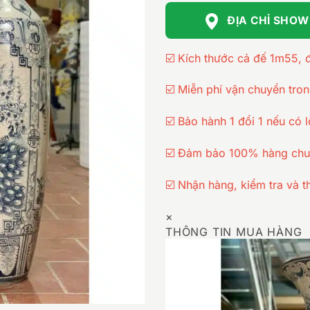
ĐỊA CHỈ SHO
☑️ Kích thước cả đế 1m55, 
☑️ Miễn phí vận chuyển tro
☑️ Bảo hành 1 đổi 1 nếu có l
☑️ Đảm bảo 100% hàng chu
☑️ Nhận hàng, kiểm tra và t
×
THÔNG TIN MUA HÀNG