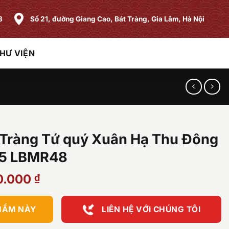
8
Số 21, đường Giang Cao, Bát Tràng, Gia Lâm, Hà Nội
HƯ VIỆN
t Tràng Tứ quý Xuân Hạ Thu Đông
55 LBMR48
Giá
0.000
₫
hiện
tại
HẨM NÀY
LIÊN HỆ VỚI CHÚNG TÔI
.000 ₫.
là:
8.000.000 ₫.