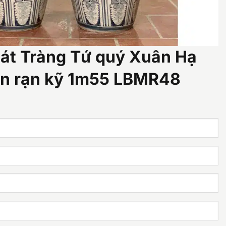
Bát Tràng Tứ quý Xuân Hạ
n rạn kỹ 1m55 LBMR48
iá
iện
ại
à:
.000.000 ₫.