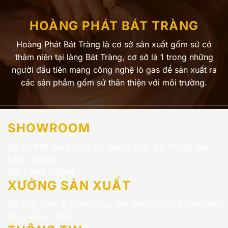
HOÀNG PHÁT BÁT TRÀNG
Hoàng Phát Bát Tràng là cơ sở sản xuất gốm sứ có
thâm niên tại làng Bát Tràng, cơ sở là 1 trong những
người đầu tiên mang công nghệ lò gas để sản xuất ra
các sản phẩm gốm sứ thân thiện với môi trường.
SHOWROOM
Số 21, Phố Gốm (xóm 6), Giang Cao, Bát Tràng, Gia
Lâm, Hà Nội
091 - 848 - 2648
XƯỞNG SẢN XUẤT
Số 235, xóm 4, Giang Cao, Bát Tràng, Gia Lâm, Hà Nội
091 - 848 - 2648