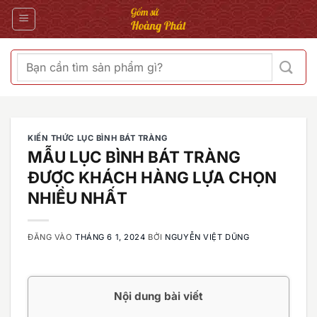
Bỏ
qua
nội
dung
Tìm
kiếm:
KIẾN THỨC LỤC BÌNH BÁT TRÀNG
MẪU LỤC BÌNH BÁT TRÀNG
ĐƯỢC KHÁCH HÀNG LỰA CHỌN
NHIỀU NHẤT
ĐĂNG VÀO
THÁNG 6 1, 2024
BỞI
NGUYỄN VIỆT DŨNG
Nội dung bài viết