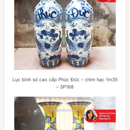
Lục bình sứ cao cấp Phúc Đức – chim hạc 1m35
– SP168