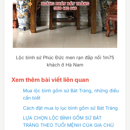
Lộc bình sứ Phúc Đức men rạn đắp nổi 1m75
khách ở Hà Nam
Xem thêm bài viết liên quan
Mua lộc bình gốm sứ Bát Tràng, những điều
cần biết
Cách đặt mua lọ lục bình gốm sứ Bát Tràng
LỰA CHỌN LỘC BÌNH GỐM SỨ BÁT
TRÀNG THEO TUỔI MỆNH CỦA GIA CHỦ