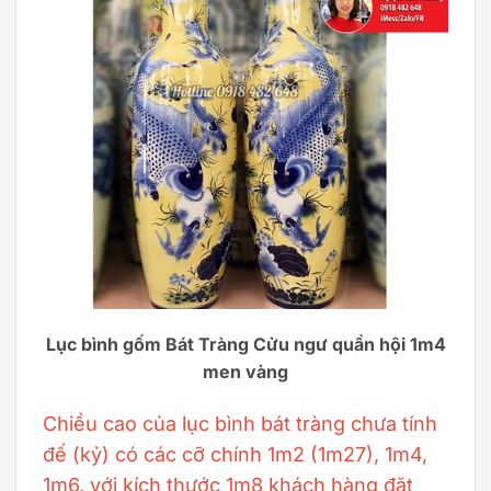
Lục bình gốm Bát Tràng Cửu ngư quần hội 1m4
men vàng
Chiều cao của lục bình bát tràng chưa tính
đế (kỷ) có các cỡ chính 1m2 (1m27), 1m4,
1m6, với kích thước 1m8 khách hàng đặt